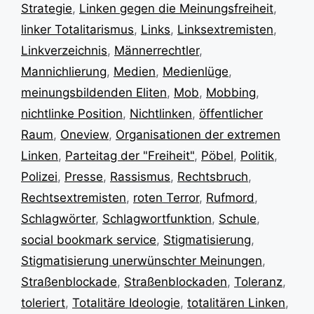
Strategie
,
Linken gegen die Meinungsfreiheit
,
linker Totalitarismus
,
Links
,
Linksextremisten
,
Linkverzeichnis
,
Männerrechtler
,
Mannichlierung
,
Medien
,
Medienlüge
,
meinungsbildenden Eliten
,
Mob
,
Mobbing
,
nichtlinke Position
,
Nichtlinken
,
öffentlicher
Raum
,
Oneview
,
Organisationen der extremen
Linken
,
Parteitag der "Freiheit"
,
Pöbel
,
Politik
,
Polizei
,
Presse
,
Rassismus
,
Rechtsbruch
,
Rechtsextremisten
,
roten Terror
,
Rufmord
,
Schlagwörter
,
Schlagwortfunktion
,
Schule
,
social bookmark service
,
Stigmatisierung
,
Stigmatisierung unerwünschter Meinungen
,
Straßenblockade
,
Straßenblockaden
,
Toleranz
,
toleriert
,
Totalitäre Ideologie
,
totalitären Linken
,