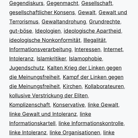
Gegendiskurs
,
Gegenmacht
,
Gesellschaft
,
gesellschaftlicher Konsens
,
Gewalt
,
Gewalt und
Terrorismus
,
Gewaltandrohung
,
Grundrechte
,
gut-böse
,
Ideologien
,
ideologische Apartheid
,
ideologische Nonkonformität
,
Illegalität
,
Informationsverarbeitung
,
Interessen
,
Internet
,
Intoleranz
,
Islamkritiker
,
Islamophobie
,
Jugendschutz
,
Kalten Krieg der Linken gegen
die Meinungsfreiheit
,
Kampf der Linken gegen
die Meinungsfreiheit
,
Kirchen
,
Kollaborateuren
,
kollusive Verstrickung der Eliten
,
Komplizenschaft
,
Konservative
,
linke Gewalt
,
linke Gewalt und Intoleranz
,
linke
Informationskartell
,
linke Informationskontrolle
,
linke Intoleranz
,
linke Organisationen
,
linke