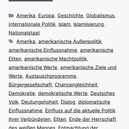
Kategorien
Amerika
,
Europa
,
Geschichte
,
Globalismus
,
internationale Politik
,
Islam
,
Islamisierung
,
Nationalstaat
Schlagwörter
Amerika
,
amerikanische Außenpolitik
,
amerikanische Einflussnahme
,
amerikanische
Eliten
,
amerikanische Machtpolitik
,
amerikanische Werte
,
amerikanische Ziele und
Werte
,
Austauschprogramme
,
Bürgergesellschaft
,
Chancengleichheit
,
Demokratie
,
demokratische Werte
,
Deutsches
Volk
,
Deutungshoheit
,
Dialog
,
diplomatische
Einflussnahme
,
Einfluss auf die aktuelle Politik
ihrer Verbündeten
,
Eliten
,
Ende der Herrschaft
des weißen Mannes
,
Entmachtung der