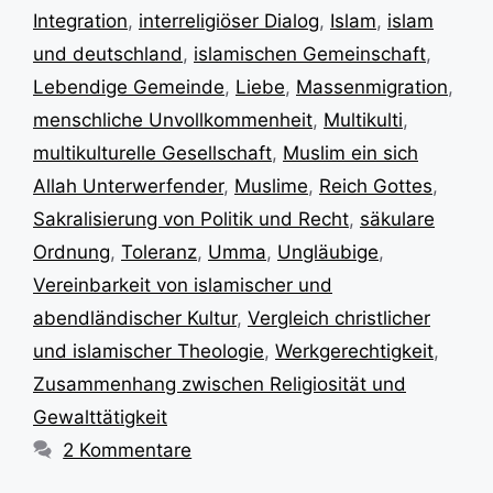
Integration
,
interreligiöser Dialog
,
Islam
,
islam
und deutschland
,
islamischen Gemeinschaft
,
Lebendige Gemeinde
,
Liebe
,
Massenmigration
,
menschliche Unvollkommenheit
,
Multikulti
,
multikulturelle Gesellschaft
,
Muslim ein sich
Allah Unterwerfender
,
Muslime
,
Reich Gottes
,
Sakralisierung von Politik und Recht
,
säkulare
Ordnung
,
Toleranz
,
Umma
,
Ungläubige
,
Vereinbarkeit von islamischer und
abendländischer Kultur
,
Vergleich christlicher
und islamischer Theologie
,
Werkgerechtigkeit
,
Zusammenhang zwischen Religiosität und
Gewalttätigkeit
2 Kommentare