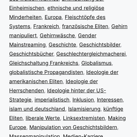
Einheimischen
,
ethnische und religiöse
Minderheiten
,
Europa
,
Fleischtöpfe des
Systems
,
Frankreich
,
französische Eliten
,
Gehirn
manipuliert
,
Gehirnwäsche
,
Gender
Mainstreaming
,
Geschichte
,
Geschichtsbilder
,
Geschichtsbücher
,
Geschlechtergleichmacherei
,
Gleichschaltung Frankreichs
,
Globalismus
,
globalistische Propagandisten
,
Ideologie der
amerikanischen Eliten
,
Ideologie der
Herrschenden
,
Ideologie hinter der US-
Strategie
,
imperialistisch
,
Inklusion
,
Interessen
,
islam und deutschland
,
Islamisierung
,
künftige
Eliten
,
liberale Werte
,
Linksextremisten
,
Making
Europe
,
Manipulation von Geschichtsbildern
,
Massenmanipulation
,
Medien-Karriere
,