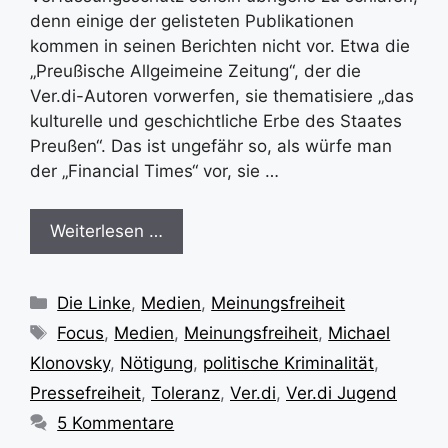
denn einige der gelisteten Publikationen
kommen in seinen Berichten nicht vor. Etwa die
„Preußische Allgeimeine Zeitung“, der die
Ver.di-Autoren vorwerfen, sie thematisiere „das
kulturelle und geschichtliche Erbe des Staates
Preußen“. Das ist ungefähr so, als würfe man
der „Financial Times“ vor, sie …
Weiterlesen …
Kategorien
Die Linke
,
Medien
,
Meinungsfreiheit
Schlagwörter
Focus
,
Medien
,
Meinungsfreiheit
,
Michael
Klonovsky
,
Nötigung
,
politische Kriminalität
,
Pressefreiheit
,
Toleranz
,
Ver.di
,
Ver.di Jugend
5 Kommentare