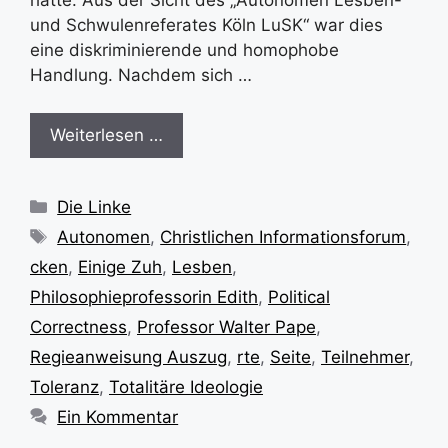
und Schwulenreferates Köln LuSK“ war dies
eine diskriminierende und homophobe
Handlung. Nachdem sich …
Weiterlesen …
Kategorien
Die Linke
Schlagwörter
Autonomen
,
Christlichen Informationsforum
,
cken
,
Einige Zuh
,
Lesben
,
Philosophieprofessorin Edith
,
Political
Correctness
,
Professor Walter Pape
,
Regieanweisung Auszug
,
rte
,
Seite
,
Teilnehmer
,
Toleranz
,
Totalitäre Ideologie
Ein Kommentar