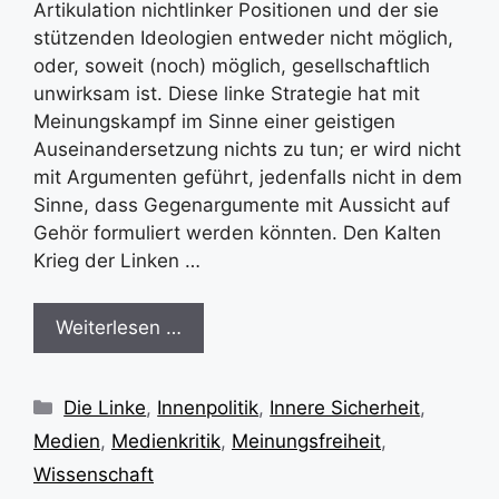
Artikulation nichtlinker Positionen und der sie
stützenden Ideologien entweder nicht möglich,
oder, soweit (noch) möglich, gesellschaftlich
unwirksam ist. Diese linke Strategie hat mit
Meinungskampf im Sinne einer geistigen
Auseinandersetzung nichts zu tun; er wird nicht
mit Argumenten geführt, jedenfalls nicht in dem
Sinne, dass Gegenargumente mit Aussicht auf
Gehör formuliert werden könnten. Den Kalten
Krieg der Linken …
Weiterlesen …
Kategorien
Die Linke
,
Innenpolitik
,
Innere Sicherheit
,
Medien
,
Medienkritik
,
Meinungsfreiheit
,
Wissenschaft