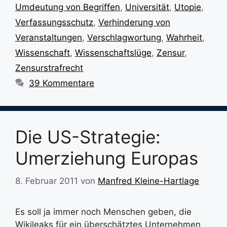
Umdeutung von Begriffen
,
Universität
,
Utopie
,
Verfassungsschutz
,
Verhinderung von
Veranstaltungen
,
Verschlagwortung
,
Wahrheit
,
Wissenschaft
,
Wissenschaftslüge
,
Zensur
,
Zensurstrafrecht
39 Kommentare
Die US-Strategie:
Umerziehung Europas
8. Februar 2011
von
Manfred Kleine-Hartlage
Es soll ja immer noch Menschen geben, die
Wikileaks für ein überschätztes Unternehmen