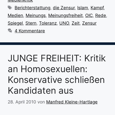
Medienkritik
Schlagwörter
Berichterstattung
,
die Zensur
,
Islam
,
Kampf
,
Medien
,
Meinungs
,
Meinungsfreiheit
,
OIC
,
Rede
,
Spiegel
,
Stern
,
Toleranz
,
UNO
,
Zeit
,
Zensur
4 Kommentare
JUNGE FREIHEIT: Kritik
an Homosexuellen:
Konservative schließen
Kandidaten aus
28. April 2010
von
Manfred Kleine-Hartlage