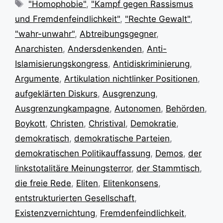
Schlagwörter
"Homophobie"
,
"Kampf gegen Rassismus
und Fremdenfeindlichkeit"
,
"Rechte Gewalt"
,
"wahr-unwahr"
,
Abtreibungsgegner
,
Anarchisten
,
Andersdenkenden
,
Anti-
Islamisierungskongress
,
Antidiskriminierung
,
Argumente
,
Artikulation nichtlinker Positionen
,
aufgeklärten Diskurs
,
Ausgrenzung
,
Ausgrenzungkampagne
,
Autonomen
,
Behörden
,
Boykott
,
Christen
,
Christival
,
Demokratie
,
demokratisch
,
demokratische Parteien
,
demokratischen Politikauffassung
,
Demos
,
der
linkstotalitäre Meinungsterror
,
der Stammtisch
,
die freie Rede
,
Eliten
,
Elitenkonsens
,
entstrukturierten Gesellschaft
,
Existenzvernichtung
,
Fremdenfeindlichkeit
,