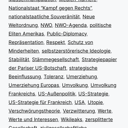
Nationalstaat “Kampf gegen Rechts”
,
nationalstaatliche Souveränität
,
Neue
Weltordnung
,
NWO
,
NWO-Agenda
,
politische
Eliten Amerikas
,
Public-Diplomacy
,
Repräsentation
,
Respekt
,
Schutz von
Minderheiten
,
selbstzerstörerische Ideologie
,
Stabilität
,
Stämmegesellschaft
,
Strategiepapier
der Pariser US-Botschaft
,
strategische
Beeinflussung
,
Toleranz
,
Umerziehung
,
Umerziehung Europas
,
Umvolkung
,
Umvolkung
Frankreichs
,
US-Außenpolitik
,
US-Strategie
,
US-Strategie für Frankreich
,
USA
,
Utopie
,
Verschwörungstheorie
,
Verzwitterung
,
Werte
,
Werte und Interessen
,
Wikileaks
,
zersplitterte