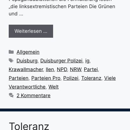
„die linksextremistischen Parteien Die Grünen
und …
Weiterlesen …
Kategorien
Allgemein
Schlagwörter
Duisburg
,
Duisburger Polizei
,
ig
,
Krawallmacher
,
llen
,
NPD
,
NRW
,
Partei
,
Parteien
,
Parteien Pro
,
Polizei
,
Toleranz
,
Viele
Verantwortliche
,
Welt
2 Kommentare
Toleranz