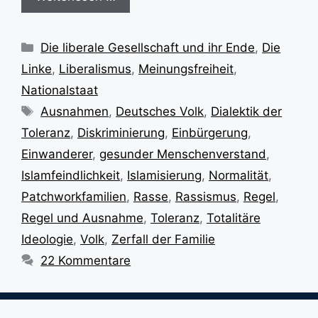
Kategorien
Die liberale Gesellschaft und ihr Ende
,
Die
Linke
,
Liberalismus
,
Meinungsfreiheit
,
Nationalstaat
Schlagwörter
Ausnahmen
,
Deutsches Volk
,
Dialektik der
Toleranz
,
Diskriminierung
,
Einbürgerung
,
Einwanderer
,
gesunder Menschenverstand
,
Islamfeindlichkeit
,
Islamisierung
,
Normalität
,
Patchworkfamilien
,
Rasse
,
Rassismus
,
Regel
,
Regel und Ausnahme
,
Toleranz
,
Totalitäre
Ideologie
,
Volk
,
Zerfall der Familie
22 Kommentare