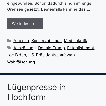
eingebunden. Schon dadurch sind ihm enge
Grenzen gesetzt. Bestenfalls kann er das …
Weiterlesen …
Kategorien
Amerika
,
Konservatismus
,
Medienkritik
Schlagwörter
Auszählung
,
Donald Trump
,
Establishment
,
Joe Biden
,
US-Präsidentschafswahl
,
Wahlfälschung
Lügenpresse in
Hochform