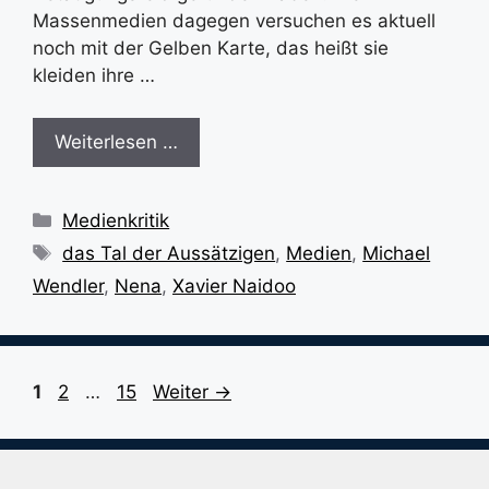
Massenmedien dagegen versuchen es aktuell
noch mit der Gelben Karte, das heißt sie
kleiden ihre …
Weiterlesen …
Kategorien
Medienkritik
Schlagwörter
das Tal der Aussätzigen
,
Medien
,
Michael
Wendler
,
Nena
,
Xavier Naidoo
Seite
Seite
Seite
1
2
…
15
Weiter
→