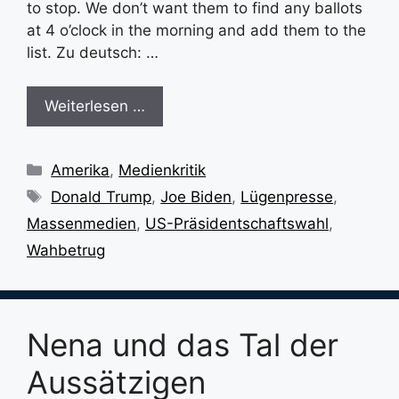
to stop. We don’t want them to find any ballots
at 4 o’clock in the morning and add them to the
list. Zu deutsch: …
Weiterlesen …
Kategorien
Amerika
,
Medienkritik
Schlagwörter
Donald Trump
,
Joe Biden
,
Lügenpresse
,
Massenmedien
,
US-Präsidentschaftswahl
,
Wahbetrug
Nena und das Tal der
Aussätzigen