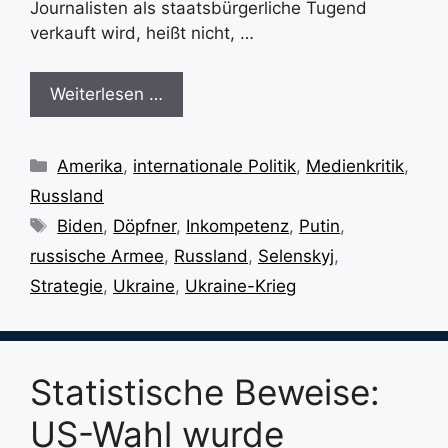
Journalisten als staatsbürgerliche Tugend
verkauft wird, heißt nicht, …
Weiterlesen …
Kategorien
Amerika
,
internationale Politik
,
Medienkritik
,
Russland
Schlagwörter
Biden
,
Döpfner
,
Inkompetenz
,
Putin
,
russische Armee
,
Russland
,
Selenskyj
,
Strategie
,
Ukraine
,
Ukraine-Krieg
Statistische Beweise:
US-Wahl wurde