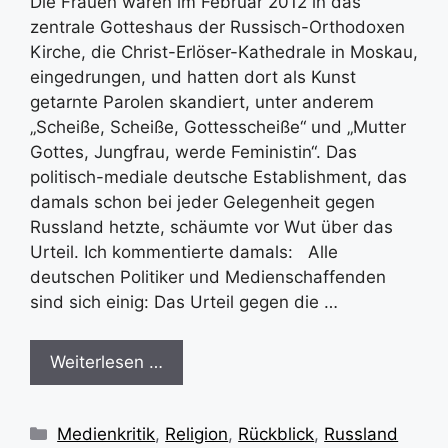
Die Frauen waren im Februar 2012 in das
zentrale Gotteshaus der Russisch-Orthodoxen
Kirche, die Christ-Erlöser-Kathedrale in Moskau,
eingedrungen, und hatten dort als Kunst
getarnte Parolen skandiert, unter anderem
„Scheiße, Scheiße, Gottesscheiße“ und „Mutter
Gottes, Jungfrau, werde Feministin“. Das
politisch-mediale deutsche Establishment, das
damals schon bei jeder Gelegenheit gegen
Russland hetzte, schäumte vor Wut über das
Urteil. Ich kommentierte damals: Alle
deutschen Politiker und Medienschaffenden
sind sich einig: Das Urteil gegen die …
Weiterlesen …
Kategorien
Medienkritik
,
Religion
,
Rückblick
,
Russland