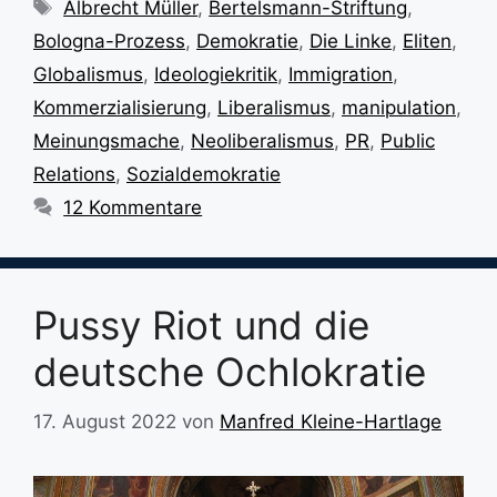
Schlagwörter
Albrecht Müller
,
Bertelsmann-Striftung
,
Bologna-Prozess
,
Demokratie
,
Die Linke
,
Eliten
,
Globalismus
,
Ideologiekritik
,
Immigration
,
Kommerzialisierung
,
Liberalismus
,
manipulation
,
Meinungsmache
,
Neoliberalismus
,
PR
,
Public
Relations
,
Sozialdemokratie
12 Kommentare
Pussy Riot und die
deutsche Ochlokratie
17. August 2022
von
Manfred Kleine-Hartlage