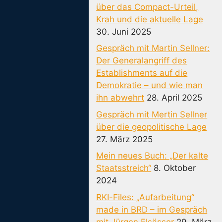
über das Compact-Urteil,
Krah und die aktuelle Lage
30. Juni 2025
Gespräch mit Martin Sellner:
Der Generalangriff des
Establishments auf die
Demokratie – und wie man
ihn abwehrt
28. April 2025
Gespräch mit Mertin Sellner
über die geopolitische Lage
27. März 2025
Mein neues Buch: „Der kalte
Staatsstreich“
8. Oktober
2024
RKI-Files: „Aufarbeitung“
made in BRD – im Gespräch
mit Jürgen Elsässer
29. März