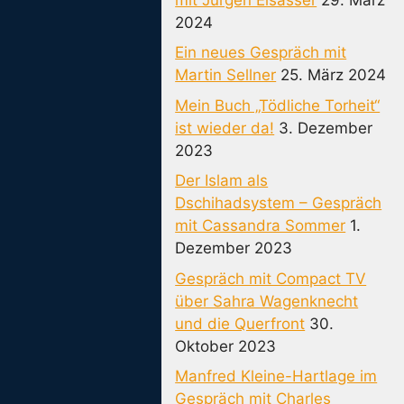
2024
Ein neues Gespräch mit
Martin Sellner
25. März 2024
Mein Buch „Tödliche Torheit“
ist wieder da!
3. Dezember
2023
Der Islam als
Dschihadsystem – Gespräch
mit Cassandra Sommer
1.
Dezember 2023
Gespräch mit Compact TV
über Sahra Wagenknecht
und die Querfront
30.
Oktober 2023
Manfred Kleine-Hartlage im
Gespräch mit Charles