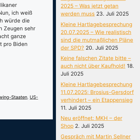
likaner
2025 – Was jetzt getan
Nun, ich weiß
werden muss
23. Juli 2025
ch würde die
Kleine Hartlagebesprechung
en Zeugen sehr
20.07.2025 – Wie realistisch
Nacht ganze
sind die mutmaßlichen Pläne
t pro Biden
der SPD?
20. Juli 2025
Keine falschen Zitate bitte –
auch nicht über Kaufhold!
18.
Juli 2025
Kleine Hartlagebesprechung
11.07.2025: Brosius-Gersdorf
wing-Staaten
,
US-
verhindert – ein Etappensieg
11. Juli 2025
Neu eröffnet: MKH – der
Shop
2. Juli 2025
Gespräch mit Martin Sellner