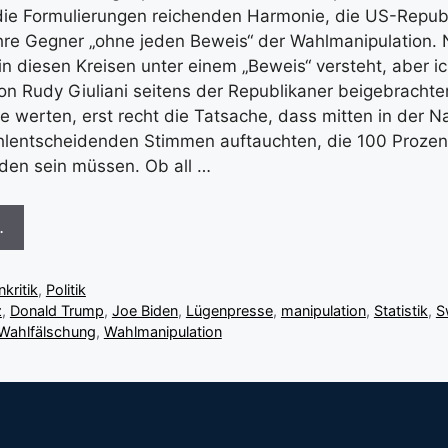
 die Formulierungen reichenden Harmonie, die US-Repub
hre Gegner „ohne jeden Beweis“ der Wahlmanipulation. 
in diesen Kreisen unter einem „Beweis“ versteht, aber i
n Rudy Giuliani seitens der Republikaner beigebracht
e werten, erst recht die Tatsache, dass mitten in der 
lentscheidenden Stimmen auftauchten, die 100 Prozen
en sein müssen. Ob all …
…
kritik
,
Politik
z
,
Donald Trump
,
Joe Biden
,
Lügenpresse
,
manipulation
,
Statistik
,
S
Wahlfälschung
,
Wahlmanipulation