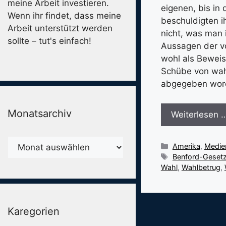
meine Arbeit investieren.
eigenen, bis in
Wenn ihr findet, dass meine
beschuldigten i
Arbeit unterstützt werden
nicht, was man 
sollte – tut's einfach!
Aussagen der vo
wohl als Beweis
Schübe von wah
abgegeben word
Monatsarchiv
Weiterlesen 
Monatsarchiv
Kategorien
Amerika
,
Medien
Schlagwörter
Benford-Geset
Wahl
,
Wahlbetrug
,
Karegorien