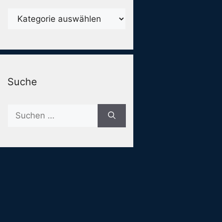
Karegorien
Suche
Suche
nach: