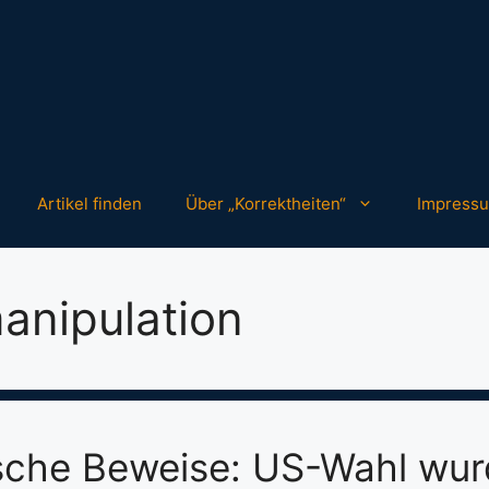
Artikel finden
Über „Korrektheiten“
Impress
anipulation
ische Beweise: US-Wahl wu