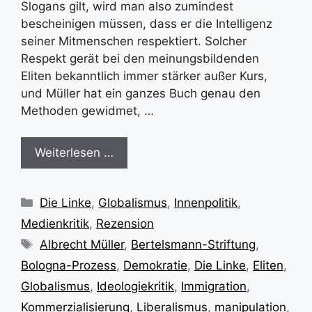
Slogans gilt, wird man also zumindest
bescheinigen müssen, dass er die Intelligenz
seiner Mitmenschen respektiert. Solcher
Respekt gerät bei den meinungsbildenden
Eliten bekanntlich immer stärker außer Kurs,
und Müller hat ein ganzes Buch genau den
Methoden gewidmet, …
Weiterlesen …
Kategorien
Die Linke
,
Globalismus
,
Innenpolitik
,
Medienkritik
,
Rezension
Schlagwörter
Albrecht Müller
,
Bertelsmann-Striftung
,
Bologna-Prozess
,
Demokratie
,
Die Linke
,
Eliten
,
Globalismus
,
Ideologiekritik
,
Immigration
,
Kommerzialisierung
,
Liberalismus
,
manipulation
,