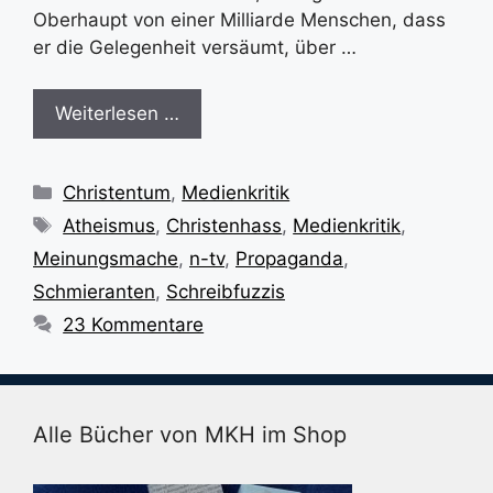
Oberhaupt von einer Milliarde Menschen, dass
er die Gelegenheit versäumt, über …
Weiterlesen …
Kategorien
Christentum
,
Medienkritik
Schlagwörter
Atheismus
,
Christenhass
,
Medienkritik
,
Meinungsmache
,
n-tv
,
Propaganda
,
Schmieranten
,
Schreibfuzzis
23 Kommentare
Alle Bücher von MKH im Shop