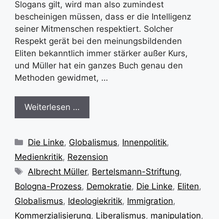
Slogans gilt, wird man also zumindest
bescheinigen müssen, dass er die Intelligenz
seiner Mitmenschen respektiert. Solcher
Respekt gerät bei den meinungsbildenden
Eliten bekanntlich immer stärker außer Kurs,
und Müller hat ein ganzes Buch genau den
Methoden gewidmet, …
Weiterlesen …
Kategorien
Die Linke
,
Globalismus
,
Innenpolitik
,
Medienkritik
,
Rezension
Schlagwörter
Albrecht Müller
,
Bertelsmann-Striftung
,
Bologna-Prozess
,
Demokratie
,
Die Linke
,
Eliten
,
Globalismus
,
Ideologiekritik
,
Immigration
,
Kommerzialisierung
,
Liberalismus
,
manipulation
,