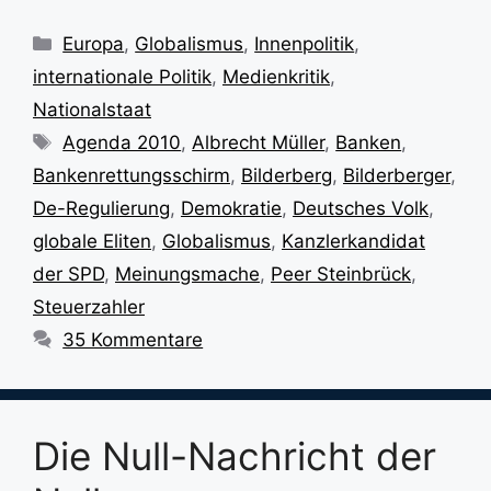
Kategorien
Europa
,
Globalismus
,
Innenpolitik
,
internationale Politik
,
Medienkritik
,
Nationalstaat
Schlagwörter
Agenda 2010
,
Albrecht Müller
,
Banken
,
Bankenrettungsschirm
,
Bilderberg
,
Bilderberger
,
De-Regulierung
,
Demokratie
,
Deutsches Volk
,
globale Eliten
,
Globalismus
,
Kanzlerkandidat
der SPD
,
Meinungsmache
,
Peer Steinbrück
,
Steuerzahler
35 Kommentare
Die Null-Nachricht der