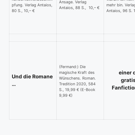
Ansage. Verlag
pfung. Verlag Antaios,
mehr bin. Verla
Antaios, 88 S., 10,– €
80 S., 10,– €
Antaios, 96 S. 
(Fermand:) Die
einer 
magische Kraft des
Und die Romane
Wünschens. Roman.
gratis
…
Tredition 2020, 584
Fanficti
S., 19,99 € (E-Book
9,99 €)