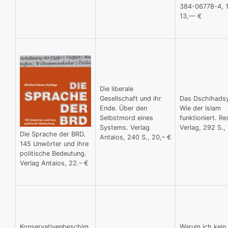
384-06778-4, 1
13,— €
Die liberale
Gesellschaft und ihr
Das Dschihads
Ende. Über den
Wie der Islam
Selbstmord eines
funktioniert. R
Systems. Verlag
Verlag, 292 S.,
Die Sprache der BRD.
Antaios, 240 S., 20,– €
145 Unwörter und ihre
politische Bedeutung.
Verlag Antaios, 22.– €
Konservativenbeschim
Warum ich kein 