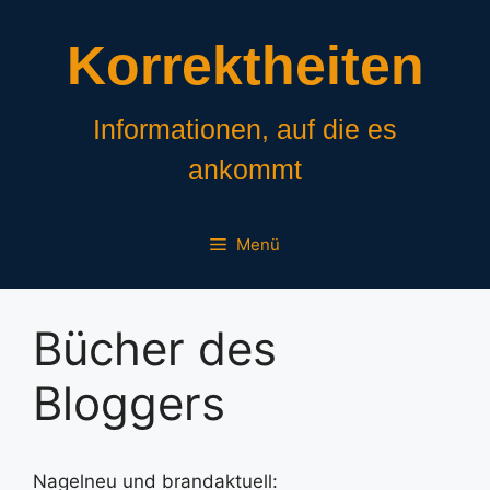
Zum
Inhalt
Korrektheiten
springen
Informationen, auf die es
ankommt
Menü
Bücher des
Bloggers
Nagelneu und brandaktuell: