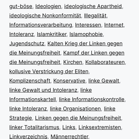
gut-böse
,
Ideologien
,
ideologische Apartheid
,
ideologische Nonkonformität
,
Illegalität
,
Informationsverarbeitung
,
Interessen
,
Internet
,
Intoleranz
,
Islamkritiker
,
Islamophobie
,
Jugendschutz
,
Kalten Krieg der Linken gegen
die Meinungsfreiheit
,
Kampf der Linken gegen
die Meinungsfreiheit
,
Kirchen
,
Kollaborateuren
,
kollusive Verstrickung der Eliten
,
Komplizenschaft
,
Konservative
,
linke Gewalt
,
linke Gewalt und Intoleranz
,
linke
Informationskartell
,
linke Informationskontrolle
,
linke Intoleranz
,
linke Organisationen
,
linke
Strategie
,
Linken gegen die Meinungsfreiheit
,
linker Totalitarismus
,
Links
,
Linksextremisten
,
Linkverzeichnis
,
Männerrechtler
,