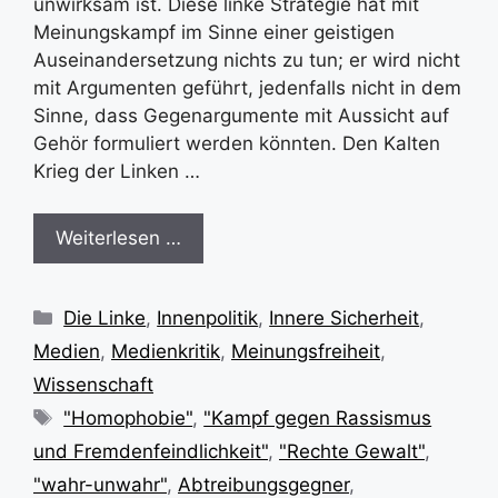
unwirksam ist. Diese linke Strategie hat mit
Meinungskampf im Sinne einer geistigen
Auseinandersetzung nichts zu tun; er wird nicht
mit Argumenten geführt, jedenfalls nicht in dem
Sinne, dass Gegenargumente mit Aussicht auf
Gehör formuliert werden könnten. Den Kalten
Krieg der Linken …
Weiterlesen …
Kategorien
Die Linke
,
Innenpolitik
,
Innere Sicherheit
,
Medien
,
Medienkritik
,
Meinungsfreiheit
,
Wissenschaft
Schlagwörter
"Homophobie"
,
"Kampf gegen Rassismus
und Fremdenfeindlichkeit"
,
"Rechte Gewalt"
,
"wahr-unwahr"
,
Abtreibungsgegner
,