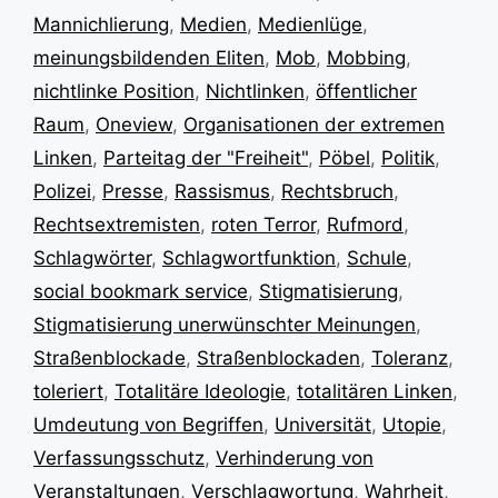
Mannichlierung
,
Medien
,
Medienlüge
,
meinungsbildenden Eliten
,
Mob
,
Mobbing
,
nichtlinke Position
,
Nichtlinken
,
öffentlicher
Raum
,
Oneview
,
Organisationen der extremen
Linken
,
Parteitag der "Freiheit"
,
Pöbel
,
Politik
,
Polizei
,
Presse
,
Rassismus
,
Rechtsbruch
,
Rechtsextremisten
,
roten Terror
,
Rufmord
,
Schlagwörter
,
Schlagwortfunktion
,
Schule
,
social bookmark service
,
Stigmatisierung
,
Stigmatisierung unerwünschter Meinungen
,
Straßenblockade
,
Straßenblockaden
,
Toleranz
,
toleriert
,
Totalitäre Ideologie
,
totalitären Linken
,
Umdeutung von Begriffen
,
Universität
,
Utopie
,
Verfassungsschutz
,
Verhinderung von
Veranstaltungen
,
Verschlagwortung
,
Wahrheit
,