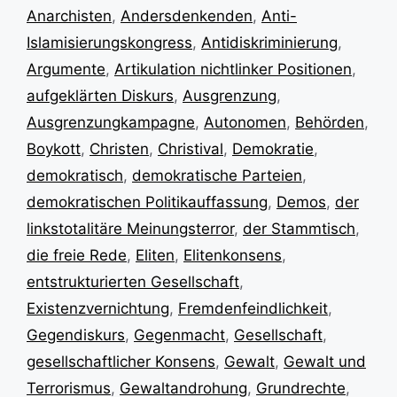
Anarchisten
,
Andersdenkenden
,
Anti-
Islamisierungskongress
,
Antidiskriminierung
,
Argumente
,
Artikulation nichtlinker Positionen
,
aufgeklärten Diskurs
,
Ausgrenzung
,
Ausgrenzungkampagne
,
Autonomen
,
Behörden
,
Boykott
,
Christen
,
Christival
,
Demokratie
,
demokratisch
,
demokratische Parteien
,
demokratischen Politikauffassung
,
Demos
,
der
linkstotalitäre Meinungsterror
,
der Stammtisch
,
die freie Rede
,
Eliten
,
Elitenkonsens
,
entstrukturierten Gesellschaft
,
Existenzvernichtung
,
Fremdenfeindlichkeit
,
Gegendiskurs
,
Gegenmacht
,
Gesellschaft
,
gesellschaftlicher Konsens
,
Gewalt
,
Gewalt und
Terrorismus
,
Gewaltandrohung
,
Grundrechte
,