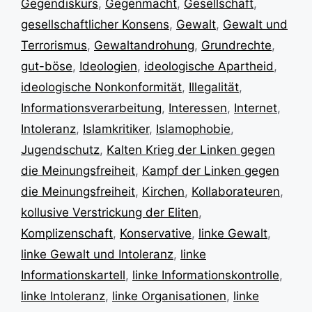
Gegendiskurs
,
Gegenmacht
,
Gesellschaft
,
gesellschaftlicher Konsens
,
Gewalt
,
Gewalt und
Terrorismus
,
Gewaltandrohung
,
Grundrechte
,
gut-böse
,
Ideologien
,
ideologische Apartheid
,
ideologische Nonkonformität
,
Illegalität
,
Informationsverarbeitung
,
Interessen
,
Internet
,
Intoleranz
,
Islamkritiker
,
Islamophobie
,
Jugendschutz
,
Kalten Krieg der Linken gegen
die Meinungsfreiheit
,
Kampf der Linken gegen
die Meinungsfreiheit
,
Kirchen
,
Kollaborateuren
,
kollusive Verstrickung der Eliten
,
Komplizenschaft
,
Konservative
,
linke Gewalt
,
linke Gewalt und Intoleranz
,
linke
Informationskartell
,
linke Informationskontrolle
,
linke Intoleranz
,
linke Organisationen
,
linke