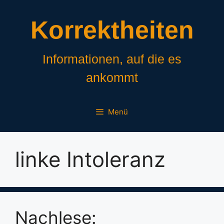
Zum
Inhalt
Korrektheiten
springen
Informationen, auf die es
ankommt
Menü
linke Intoleranz
Nachlese: