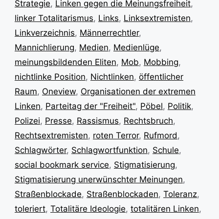
Strategie
,
Linken gegen die Meinungsfreiheit
,
linker Totalitarismus
,
Links
,
Linksextremisten
,
Linkverzeichnis
,
Männerrechtler
,
Mannichlierung
,
Medien
,
Medienlüge
,
meinungsbildenden Eliten
,
Mob
,
Mobbing
,
nichtlinke Position
,
Nichtlinken
,
öffentlicher
Raum
,
Oneview
,
Organisationen der extremen
Linken
,
Parteitag der "Freiheit"
,
Pöbel
,
Politik
,
Polizei
,
Presse
,
Rassismus
,
Rechtsbruch
,
Rechtsextremisten
,
roten Terror
,
Rufmord
,
Schlagwörter
,
Schlagwortfunktion
,
Schule
,
social bookmark service
,
Stigmatisierung
,
Stigmatisierung unerwünschter Meinungen
,
Straßenblockade
,
Straßenblockaden
,
Toleranz
,
toleriert
,
Totalitäre Ideologie
,
totalitären Linken
,