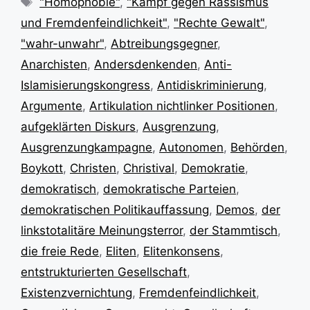
"Homophobie"
,
"Kampf gegen Rassismus
und Fremdenfeindlichkeit"
,
"Rechte Gewalt"
,
"wahr-unwahr"
,
Abtreibungsgegner
,
Anarchisten
,
Andersdenkenden
,
Anti-
Islamisierungskongress
,
Antidiskriminierung
,
Argumente
,
Artikulation nichtlinker Positionen
,
aufgeklärten Diskurs
,
Ausgrenzung
,
Ausgrenzungkampagne
,
Autonomen
,
Behörden
,
Boykott
,
Christen
,
Christival
,
Demokratie
,
demokratisch
,
demokratische Parteien
,
demokratischen Politikauffassung
,
Demos
,
der
linkstotalitäre Meinungsterror
,
der Stammtisch
,
die freie Rede
,
Eliten
,
Elitenkonsens
,
entstrukturierten Gesellschaft
,
Existenzvernichtung
,
Fremdenfeindlichkeit
,