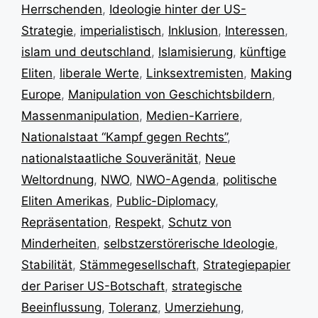
Herrschenden
,
Ideologie hinter der US-
Strategie
,
imperialistisch
,
Inklusion
,
Interessen
,
islam und deutschland
,
Islamisierung
,
künftige
Eliten
,
liberale Werte
,
Linksextremisten
,
Making
Europe
,
Manipulation von Geschichtsbildern
,
Massenmanipulation
,
Medien-Karriere
,
Nationalstaat “Kampf gegen Rechts”
,
nationalstaatliche Souveränität
,
Neue
Weltordnung
,
NWO
,
NWO-Agenda
,
politische
Eliten Amerikas
,
Public-Diplomacy
,
Repräsentation
,
Respekt
,
Schutz von
Minderheiten
,
selbstzerstörerische Ideologie
,
Stabilität
,
Stämmegesellschaft
,
Strategiepapier
der Pariser US-Botschaft
,
strategische
Beeinflussung
,
Toleranz
,
Umerziehung
,