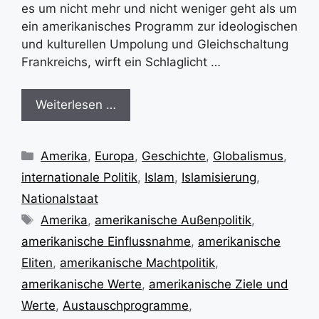
es um nicht mehr und nicht weniger geht als um
ein amerikanisches Programm zur ideologischen
und kulturellen Umpolung und Gleichschaltung
Frankreichs, wirft ein Schlaglicht …
Weiterlesen …
Kategorien
Amerika
,
Europa
,
Geschichte
,
Globalismus
,
internationale Politik
,
Islam
,
Islamisierung
,
Nationalstaat
Schlagwörter
Amerika
,
amerikanische Außenpolitik
,
amerikanische Einflussnahme
,
amerikanische
Eliten
,
amerikanische Machtpolitik
,
amerikanische Werte
,
amerikanische Ziele und
Werte
,
Austauschprogramme
,