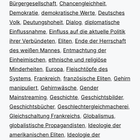
Bürgergesellschaft
,
Chancengleichheit
,
Demokratie
,
demokratische Werte
,
Deutsches
Volk
,
Deutungshoheit
,
Dialog
,
diplomatische
Einflussnahme
,
Einfluss auf die aktuelle Politik
ihrer Verbündeten
,
Eliten
,
Ende der Herrschaft
des weißen Mannes
,
Entmachtung der
Einheimischen
,
ethnische und religiöse
Minderheiten
,
Europa
,
Fleischtöpfe des
Systems
,
Frankreich
,
französische Eliten
,
Gehirn
manipuliert
,
Gehirnwäsche
,
Gender
Mainstreaming
,
Geschichte
,
Geschichtsbilder
,
Geschichtsbücher
,
Geschlechtergleichmacherei
,
Gleichschaltung Frankreichs
,
Globalismus
,
globalistische Propagandisten
,
Ideologie der
amerikanischen Eliten
,
Ideologie der