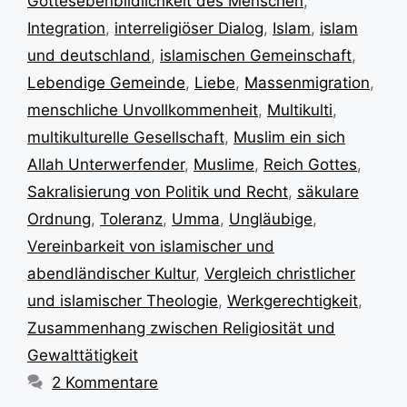
Gottesebenbildlichkeit des Menschen
,
Integration
,
interreligiöser Dialog
,
Islam
,
islam
und deutschland
,
islamischen Gemeinschaft
,
Lebendige Gemeinde
,
Liebe
,
Massenmigration
,
menschliche Unvollkommenheit
,
Multikulti
,
multikulturelle Gesellschaft
,
Muslim ein sich
Allah Unterwerfender
,
Muslime
,
Reich Gottes
,
Sakralisierung von Politik und Recht
,
säkulare
Ordnung
,
Toleranz
,
Umma
,
Ungläubige
,
Vereinbarkeit von islamischer und
abendländischer Kultur
,
Vergleich christlicher
und islamischer Theologie
,
Werkgerechtigkeit
,
Zusammenhang zwischen Religiosität und
Gewalttätigkeit
2 Kommentare