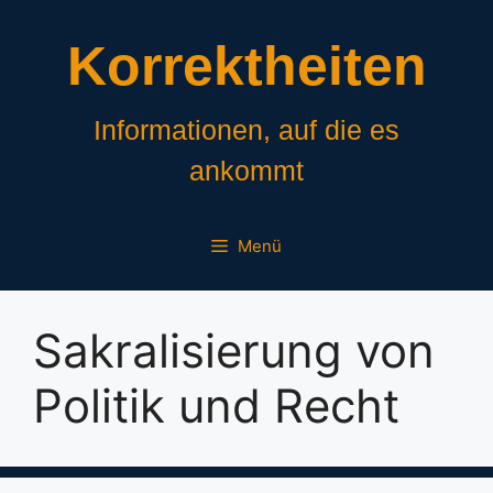
Zum
Inhalt
Korrektheiten
springen
Informationen, auf die es
ankommt
Menü
Sakralisierung von
Politik und Recht