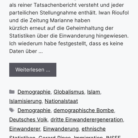
als reiner Tatsachenbericht versteht und jeder
parteilichen Stellungnahme enthält. Iwan Rioufol
und die Zeitung Marianne haben
kürzlich erneut auf die Geheimhaltung der
Statistiken über die Einwanderung hingewiesen.
Ich wiederum habe festgestellt, dass es keine
Daten über …
Weiterlesen …
Kategorien
Demographie
,
Globalismus
,
Islam
,
Islamisierung
,
Nationalstaat
Schlagwörter
Demographie
,
demographische Bombe
,
Deutsches Volk
,
dritte Einwanderergeneration
,
Einwanderer
,
Einwanderung
,
ethnische