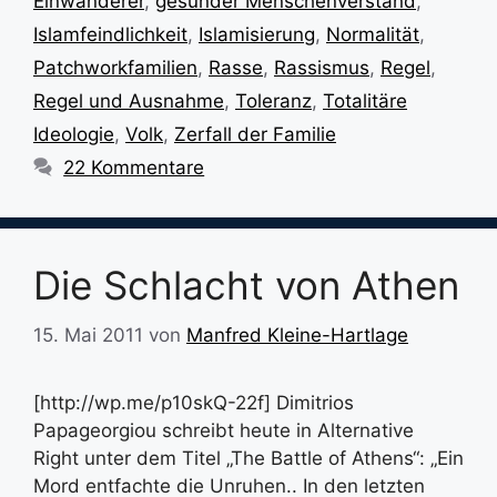
Einwanderer
,
gesunder Menschenverstand
,
Islamfeindlichkeit
,
Islamisierung
,
Normalität
,
Patchworkfamilien
,
Rasse
,
Rassismus
,
Regel
,
Regel und Ausnahme
,
Toleranz
,
Totalitäre
Ideologie
,
Volk
,
Zerfall der Familie
22 Kommentare
Die Schlacht von Athen
15. Mai 2011
von
Manfred Kleine-Hartlage
[http://wp.me/p10skQ-22f] Dimitrios
Papageorgiou schreibt heute in Alternative
Right unter dem Titel „The Battle of Athens“: „Ein
Mord entfachte die Unruhen.. In den letzten