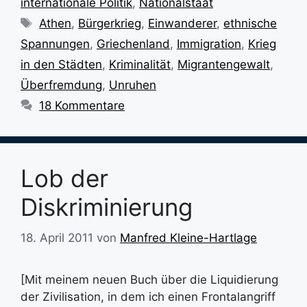
internationale Politik
,
Nationalstaat
Schlagwörter
Athen
,
Bürgerkrieg
,
Einwanderer
,
ethnische
Spannungen
,
Griechenland
,
Immigration
,
Krieg
in den Städten
,
Kriminalität
,
Migrantengewalt
,
Überfremdung
,
Unruhen
18 Kommentare
Lob der
Diskriminierung
18. April 2011
von
Manfred Kleine-Hartlage
[Mit meinem neuen Buch über die Liquidierung
der Zivilisation, in dem ich einen Frontalangriff