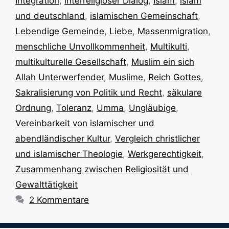
Integration
,
interreligiöser Dialog
,
Islam
,
islam
und deutschland
,
islamischen Gemeinschaft
,
Lebendige Gemeinde
,
Liebe
,
Massenmigration
,
menschliche Unvollkommenheit
,
Multikulti
,
multikulturelle Gesellschaft
,
Muslim ein sich
Allah Unterwerfender
,
Muslime
,
Reich Gottes
,
Sakralisierung von Politik und Recht
,
säkulare
Ordnung
,
Toleranz
,
Umma
,
Ungläubige
,
Vereinbarkeit von islamischer und
abendländischer Kultur
,
Vergleich christlicher
und islamischer Theologie
,
Werkgerechtigkeit
,
Zusammenhang zwischen Religiosität und
Gewalttätigkeit
2 Kommentare