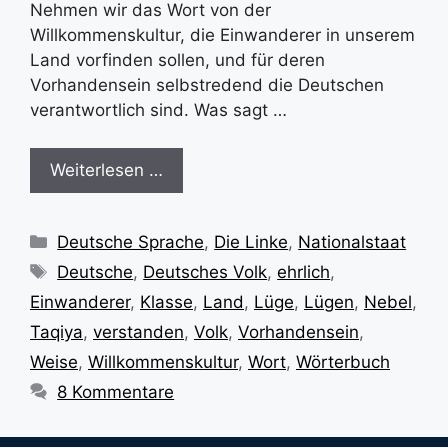
Nehmen wir das Wort von der
Willkommenskultur, die Einwanderer in unserem
Land vorfinden sollen, und für deren
Vorhandensein selbstredend die Deutschen
verantwortlich sind. Was sagt …
Weiterlesen …
Kategorien
Deutsche Sprache
,
Die Linke
,
Nationalstaat
Schlagwörter
Deutsche
,
Deutsches Volk
,
ehrlich
,
Einwanderer
,
Klasse
,
Land
,
Lüge
,
Lügen
,
Nebel
,
Taqiya
,
verstanden
,
Volk
,
Vorhandensein
,
Weise
,
Willkommenskultur
,
Wort
,
Wörterbuch
8 Kommentare