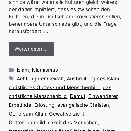
sinnlos wäre, wenn alle Kulturen gleich wären;
der daher impliziert, dass es zwischen den
Kulturen, die in Deutschland koexistieren sollen,
benennbare Unterschiede gibt, und die Frage
herausfordert, …
Weiterlesen …
Kategorien
Islam
,
Islamismus
Schlagwörter
Ächtung der Gewalt
,
Ausbreitung des Islam
,
christliches Gottes- und Menschenbild
,
das
christliche Menschenbild
,
Demut
,
Einwanderer
,
Erbsünde
,
Erlösung
,
evangelische Christen
,
Gehorsam Allah
,
Gewaltverzicht
,
Gottesebenbildlichkeit des Menschen
,