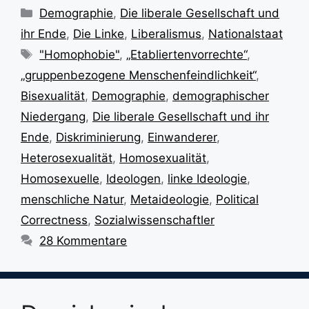
Kategorien
Demographie
,
Die liberale Gesellschaft und
ihr Ende
,
Die Linke
,
Liberalismus
,
Nationalstaat
Schlagwörter
"Homophobie"
,
„Etabliertenvorrechte“
,
„gruppenbezogene Menschenfeindlichkeit“
,
Bisexualität
,
Demographie
,
demographischer
Niedergang
,
Die liberale Gesellschaft und ihr
Ende
,
Diskriminierung
,
Einwanderer
,
Heterosexualität
,
Homosexualität
,
Homosexuelle
,
Ideologen
,
linke Ideologie
,
menschliche Natur
,
Metaideologie
,
Political
Correctness
,
Sozialwissenschaftler
28 Kommentare