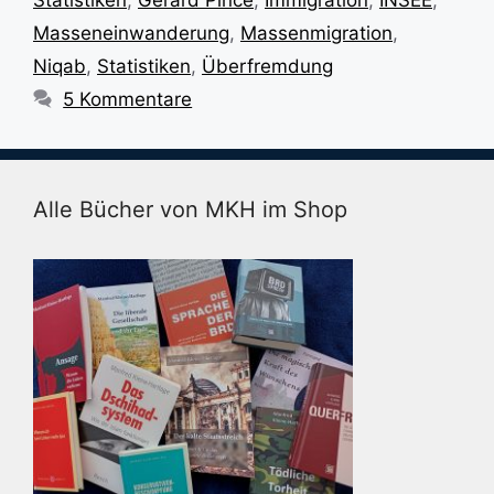
Statistiken
,
Gerard Pince
,
Immigration
,
INSEE
,
Masseneinwanderung
,
Massenmigration
,
Niqab
,
Statistiken
,
Überfremdung
5 Kommentare
Alle Bücher von MKH im Shop