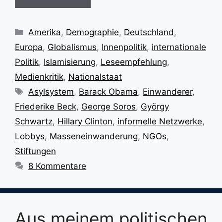
Kategorien
Amerika
,
Demographie
,
Deutschland
,
Europa
,
Globalismus
,
Innenpolitik
,
internationale
Politik
,
Islamisierung
,
Leseempfehlung
,
Medienkritik
,
Nationalstaat
Schlagwörter
Asylsystem
,
Barack Obama
,
Einwanderer
,
Friederike Beck
,
George Soros
,
György
Schwartz
,
Hillary Clinton
,
informelle Netzwerke
,
Lobbys
,
Masseneinwanderung
,
NGOs
,
Stiftungen
8 Kommentare
Aus meinem politischen