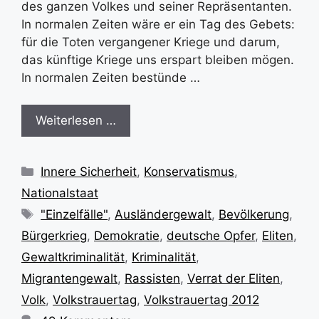
des ganzen Volkes und seiner Repräsentanten.
In normalen Zeiten wäre er ein Tag des Gebets:
für die Toten vergangener Kriege und darum,
das künftige Kriege uns erspart bleiben mögen.
In normalen Zeiten bestünde …
Weiterlesen …
Kategorien
Innere Sicherheit
,
Konservatismus
,
Nationalstaat
Schlagwörter
"Einzelfälle"
,
Ausländergewalt
,
Bevölkerung
,
Bürgerkrieg
,
Demokratie
,
deutsche Opfer
,
Eliten
,
Gewaltkriminalität
,
Kriminalität
,
Migrantengewalt
,
Rassisten
,
Verrat der Eliten
,
Volk
,
Volkstrauertag
,
Volkstrauertag 2012