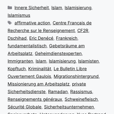
Kategorien
Innere Sicherheit
,
Islam
,
Islamisierung
,
Islamismus
Schlagwörter
affirmative action
,
Centre Français de
Recherche sur le Renseignement
,
CF2R
,
Dschihad
,
Eric Denécé
,
Frankreich
,
fundamentalistisch
,
Gebetsräume am
Arbeitsplatz
,
Geheimdienstexperten
,
Immigranten
,
Islam
,
Islamisierung
,
Islamisten
,
Kopftuch
,
Kriminalität
,
Le Bulletin Libre
Ouvertement Gaulois
,
Migrationshintergrund
,
Missionierung am Arbeitsplatz
,
private
Sicherheitsdienste
,
Ramadan
,
Rassismus
,
Renseignements généraux
,
Schweinefleisch
,
Sécurité Globale
,
Sicherheitsunternehmen
,