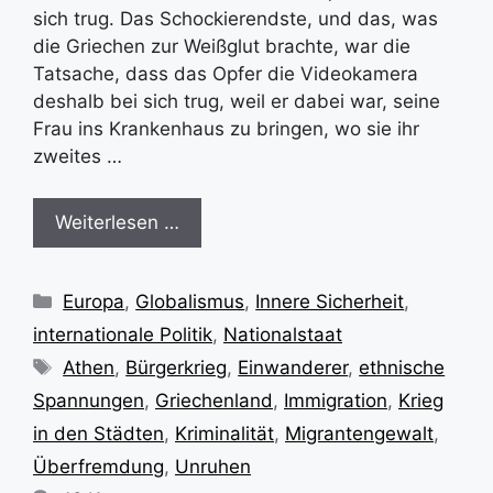
sich trug. Das Schockierendste, und das, was
die Griechen zur Weißglut brachte, war die
Tatsache, dass das Opfer die Videokamera
deshalb bei sich trug, weil er dabei war, seine
Frau ins Krankenhaus zu bringen, wo sie ihr
zweites …
Weiterlesen …
Kategorien
Europa
,
Globalismus
,
Innere Sicherheit
,
internationale Politik
,
Nationalstaat
Schlagwörter
Athen
,
Bürgerkrieg
,
Einwanderer
,
ethnische
Spannungen
,
Griechenland
,
Immigration
,
Krieg
in den Städten
,
Kriminalität
,
Migrantengewalt
,
Überfremdung
,
Unruhen