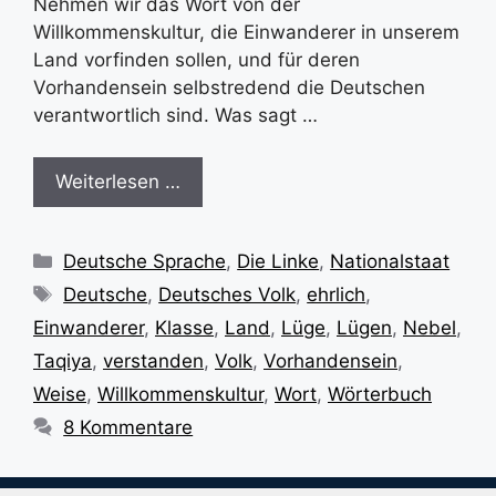
Nehmen wir das Wort von der
Willkommenskultur, die Einwanderer in unserem
Land vorfinden sollen, und für deren
Vorhandensein selbstredend die Deutschen
verantwortlich sind. Was sagt …
Weiterlesen …
Kategorien
Deutsche Sprache
,
Die Linke
,
Nationalstaat
Schlagwörter
Deutsche
,
Deutsches Volk
,
ehrlich
,
Einwanderer
,
Klasse
,
Land
,
Lüge
,
Lügen
,
Nebel
,
Taqiya
,
verstanden
,
Volk
,
Vorhandensein
,
Weise
,
Willkommenskultur
,
Wort
,
Wörterbuch
8 Kommentare