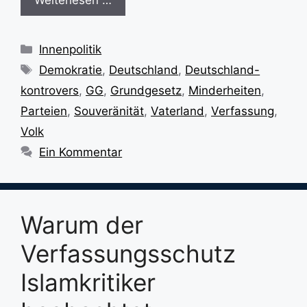
Weiterlesen …
Kategorien
Innenpolitik
Schlagwörter
Demokratie
,
Deutschland
,
Deutschland-
kontrovers
,
GG
,
Grundgesetz
,
Minderheiten
,
Parteien
,
Souveränität
,
Vaterland
,
Verfassung
,
Volk
Ein Kommentar
Warum der
Verfassungsschutz
Islamkritiker