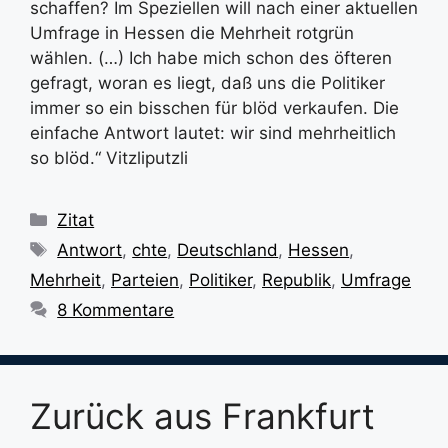
schaffen? Im Speziellen will nach einer aktuellen
Umfrage in Hessen die Mehrheit rotgrün
wählen. (…) Ich habe mich schon des öfteren
gefragt, woran es liegt, daß uns die Politiker
immer so ein bisschen für blöd verkaufen. Die
einfache Antwort lautet: wir sind mehrheitlich
so blöd.“ Vitzliputzli
Kategorien
Zitat
Schlagwörter
Antwort
,
chte
,
Deutschland
,
Hessen
,
Mehrheit
,
Parteien
,
Politiker
,
Republik
,
Umfrage
8 Kommentare
Zurück aus Frankfurt