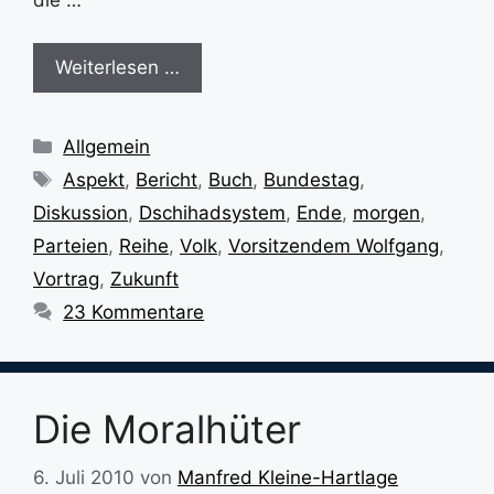
die …
Weiterlesen …
Kategorien
Allgemein
Schlagwörter
Aspekt
,
Bericht
,
Buch
,
Bundestag
,
Diskussion
,
Dschihadsystem
,
Ende
,
morgen
,
Parteien
,
Reihe
,
Volk
,
Vorsitzendem Wolfgang
,
Vortrag
,
Zukunft
23 Kommentare
Die Moralhüter
6. Juli 2010
von
Manfred Kleine-Hartlage