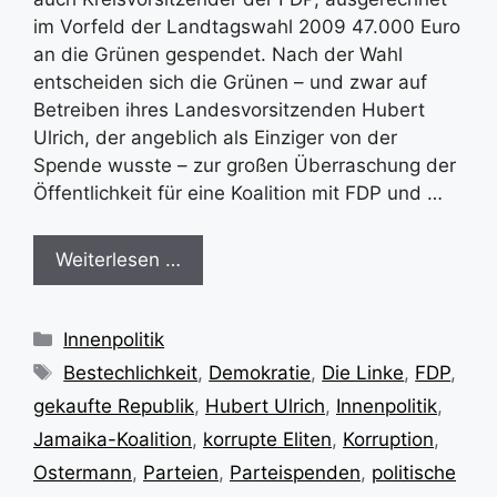
im Vorfeld der Landtagswahl 2009 47.000 Euro
an die Grünen gespendet. Nach der Wahl
entscheiden sich die Grünen – und zwar auf
Betreiben ihres Landesvorsitzenden Hubert
Ulrich, der angeblich als Einziger von der
Spende wusste – zur großen Überraschung der
Öffentlichkeit für eine Koalition mit FDP und …
Weiterlesen …
Kategorien
Innenpolitik
Schlagwörter
Bestechlichkeit
,
Demokratie
,
Die Linke
,
FDP
,
gekaufte Republik
,
Hubert Ulrich
,
Innenpolitik
,
Jamaika-Koalition
,
korrupte Eliten
,
Korruption
,
Ostermann
,
Parteien
,
Parteispenden
,
politische