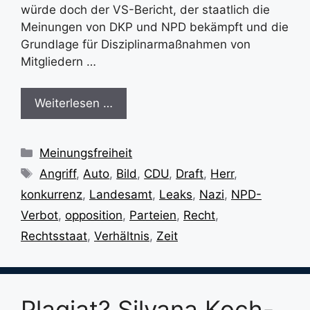
würde doch der VS-Bericht, der staatlich die
Meinungen von DKP und NPD bekämpft und die
Grundlage für Disziplinarmaßnahmen von
Mitgliedern …
Weiterlesen …
Kategorien
Meinungsfreiheit
Schlagwörter
Angriff
,
Auto
,
Bild
,
CDU
,
Draft
,
Herr
,
konkurrenz
,
Landesamt
,
Leaks
,
Nazi
,
NPD-
Verbot
,
opposition
,
Parteien
,
Recht
,
Rechtsstaat
,
Verhältnis
,
Zeit
Plagiat? Silvana Koch-