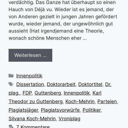
verdächtig. Das Ganze hat überhaupt so einen
Hauch von Déjà vu. Wieder ist es jemand, der
von Anderen gezielt in jungen Jahren gefördert
wurde, wieder jemand, der ungewöhnlich gut
aussieht (Hat irgendjemand eine Theorie,
wonach schöne Menschen eher …
Weiterlesen …
Kategorien
Innenpolitik
Schlagwörter
Dissertation
,
Doktorarbeit
,
Doktortitel
,
Dr.
plag.
,
FDP
,
Guttenberg
,
Innenpolitik
,
Karl
Theodor zu Guttenberg
,
Koch-Mehrin
,
Parteien
,
Plagiatsjäger
,
Plagiatsvorwürfe
,
Politiker
,
Silvana Koch-Mehrin
,
Vroniplag
7 Kommentare