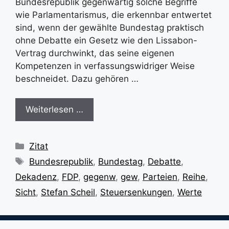
Bundesrepublik gegenwärtig solche Begriffe
wie Parlamentarismus, die erkennbar entwertet
sind, wenn der gewählte Bundestag praktisch
ohne Debatte ein Gesetz wie den Lissabon-
Vertrag durchwinkt, das seine eigenen
Kompetenzen in verfassungswidriger Weise
beschneidet. Dazu gehören …
Weiterlesen …
Kategorien
Zitat
Schlagwörter
Bundesrepublik
,
Bundestag
,
Debatte
,
Dekadenz
,
FDP
,
gegenw
,
gew
,
Parteien
,
Reihe
,
Sicht
,
Stefan Scheil
,
Steuersenkungen
,
Werte