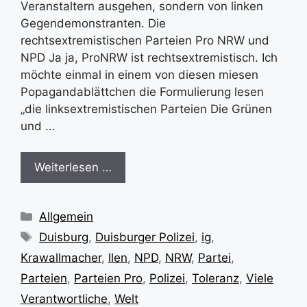
Veranstaltern ausgehen, sondern von linken
Gegendemonstranten. Die
rechtsextremistischen Parteien Pro NRW und
NPD Ja ja, ProNRW ist rechtsextremistisch. Ich
möchte einmal in einem von diesen miesen
Popagandablättchen die Formulierung lesen
„die linksextremistischen Parteien Die Grünen
und …
Weiterlesen …
Kategorien
Allgemein
Schlagwörter
Duisburg
,
Duisburger Polizei
,
ig
,
Krawallmacher
,
llen
,
NPD
,
NRW
,
Partei
,
Parteien
,
Parteien Pro
,
Polizei
,
Toleranz
,
Viele
Verantwortliche
,
Welt