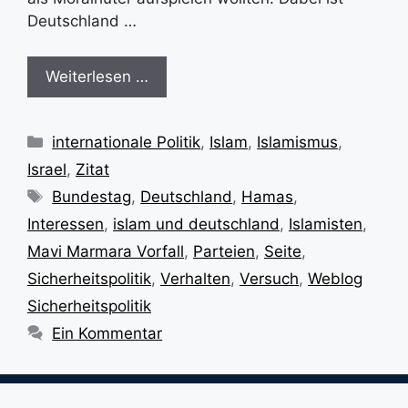
Deutschland …
Weiterlesen …
Kategorien
internationale Politik
,
Islam
,
Islamismus
,
Israel
,
Zitat
Schlagwörter
Bundestag
,
Deutschland
,
Hamas
,
Interessen
,
islam und deutschland
,
Islamisten
,
Mavi Marmara Vorfall
,
Parteien
,
Seite
,
Sicherheitspolitik
,
Verhalten
,
Versuch
,
Weblog
Sicherheitspolitik
Ein Kommentar