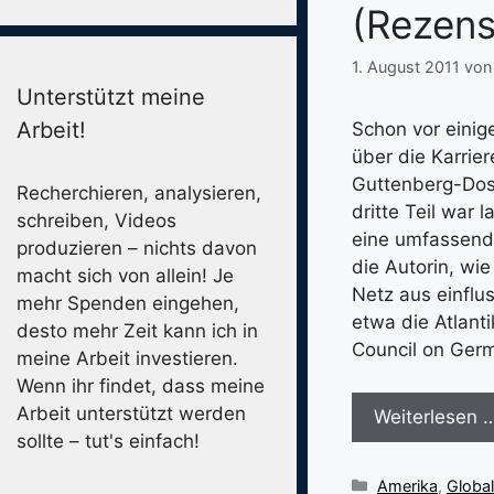
(Rezens
1. August 2011
vo
Unterstützt meine
Arbeit!
Schon vor einige
über die Karrie
Guttenberg-Doss
Recherchieren, analysieren,
dritte Teil war
schreiben, Videos
eine umfassende
produzieren – nichts davon
die Autorin, wi
macht sich von allein! Je
Netz aus einflu
mehr Spenden eingehen,
etwa die Atlant
desto mehr Zeit kann ich in
Council on Germ
meine Arbeit investieren.
Wenn ihr findet, dass meine
Arbeit unterstützt werden
Weiterlesen 
sollte – tut's einfach!
Kategorien
Amerika
,
Globa