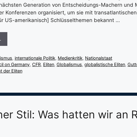
r nächsten Generation von Entscheidungs-Machern und
r Konferenzen organisiert, um sie mit transatlantischen
für US-amerikanisch] Schlüsselthemen bekannt …
…
lismus
,
internationale Politik
,
Medienkritik
,
Nationalstaat
il on Germany
,
CFR
,
Eliten
,
Globalismus
,
globalistische Eliten
,
Gutt
t der Eliten
her Stil: Was hatten wir an 