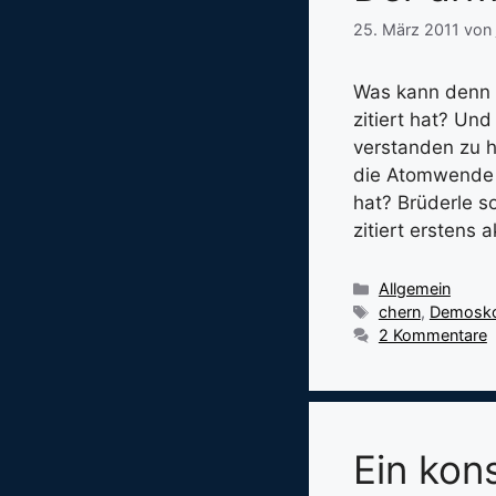
25. März 2011
von
Was kann denn d
zitiert hat? Un
verstanden zu h
die Atomwende 
hat? Brüderle so
zitiert erstens 
Kategorien
Allgemein
Schlagwörter
chern
,
Demosko
2 Kommentare
Ein kon