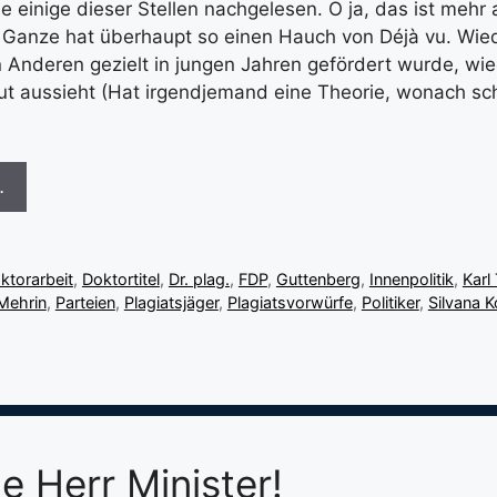
 einige dieser Stellen nachgelesen. O ja, das ist mehr 
 Ganze hat überhaupt so einen Hauch von Déjà vu. Wied
 Anderen gezielt in jungen Jahren gefördert wurde, wi
ut aussieht (Hat irgendjemand eine Theorie, wonach 
…
ktorarbeit
,
Doktortitel
,
Dr. plag.
,
FDP
,
Guttenberg
,
Innenpolitik
,
Karl
Mehrin
,
Parteien
,
Plagiatsjäger
,
Plagiatsvorwürfe
,
Politiker
,
Silvana 
e Herr Minister!