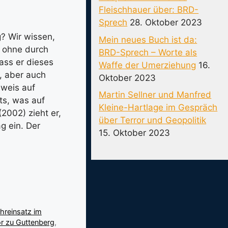
Fleischhauer über: BRD-
Sprech
28. Oktober 2023
g? Wir wissen,
Mein neues Buch ist da:
r ohne durch
BRD-Sprech – Worte als
ass er dieses
Waffe der Umerziehung
16.
, aber auch
Oktober 2023
nweis auf
Martin Sellner und Manfred
ts, was auf
Kleine-Hartlage im Gespräch
(2002) zieht er,
über Terror und Geopolitik
g ein. Der
15. Oktober 2023
reinsatz im
r zu Guttenberg
,