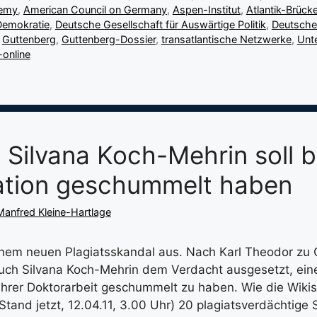
demy
,
American Council on Germany
,
Aspen-Institut
,
Atlantik-Brück
Demokratie
,
Deutsche Gesellschaft für Auswärtige Politik
,
Deutsche
,
Guttenberg
,
Guttenberg-Dossier
,
transatlantische Netzwerke
,
Unt
-online
? Silvana Koch-Mehrin soll b
ation geschummelt haben
Manfred Kleine-Hartlage
inem neuen Plagiatsskandal aus. Nach Karl Theodor zu
auch Silvana Koch-Mehrin dem Verdacht ausgesetzt, eine
i ihrer Doktorarbeit geschummelt zu haben. Wie die Wikis
(Stand jetzt, 12.04.11, 3.00 Uhr) 20 plagiatsverdächtige 