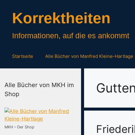
Zum
Inhalt
Korrektheiten
springen
Informationen, auf die es ankommt
Startseite
Alle Bücher von Manfred Kleine-Hartlage
Gutte
Alle Bücher von MKH im
Shop
Frieder
MKH – Der Shop