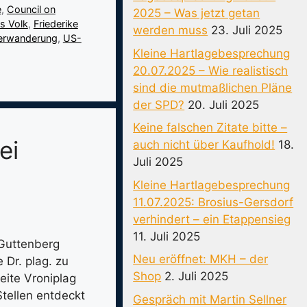
e
,
Council on
2025 – Was jetzt getan
s Volk
,
Friederike
werden muss
23. Juli 2025
erwanderung
,
US-
Kleine Hartlagebesprechung
20.07.2025 – Wie realistisch
sind die mutmaßlichen Pläne
der SPD?
20. Juli 2025
Keine falschen Zitate bitte –
ei
auch nicht über Kaufhold!
18.
Juli 2025
Kleine Hartlagebesprechung
11.07.2025: Brosius-Gersdorf
verhindert – ein Etappensieg
11. Juli 2025
 Guttenberg
Neu eröffnet: MKH – der
 Dr. plag. zu
Shop
2. Juli 2025
eite Vroniplag
Stellen entdeckt
Gespräch mit Martin Sellner