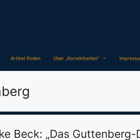
Artikel finden
Über „Korrektheiten“
Impress
nberg
ike Beck: „Das Guttenberg-