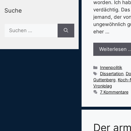
worden. Ich habe
verdächtig. Das
Suche
jemand, der von
ungewöhnlich g
Suche
eher …
nach:
Weiterlesen 
Kategorien
Innenpolitik
Schlagwörter
Dissertation
,
Do
Guttenberg
,
Koch-
Vroniplag
7 Kommentare
Der arm