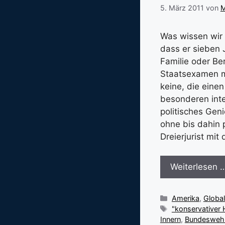
5. März 2011
von
M
Was wissen wir 
dass er sieben
Familie oder Be
Staatsexamen mi
keine, die einen
besonderen inte
politisches Geni
ohne bis dahin 
Dreierjurist mit
Weiterlesen 
Kategorien
Amerika
,
Globa
Schlagwörter
"konservativer 
Innern
,
Bundesweh