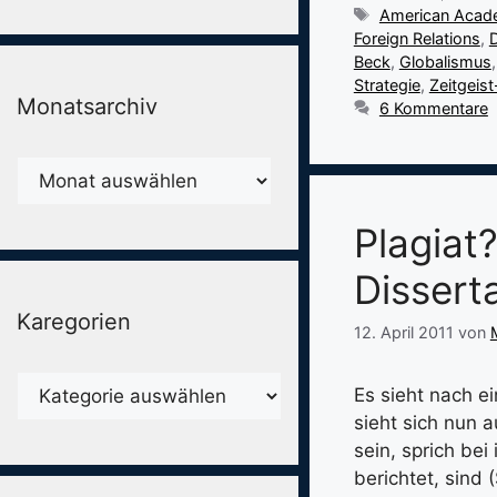
Schlagwörter
American Aca
Foreign Relations
,
Beck
,
Globalismus
Strategie
,
Zeitgeist
Monatsarchiv
6 Kommentare
Monatsarchiv
Plagiat
Dissert
Karegorien
12. April 2011
von
Karegorien
Es sieht nach e
sieht sich nun 
sein, sprich be
berichtet, sind 