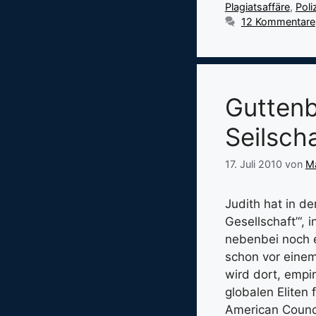
Plagiatsaffäre
,
Poli
12 Kommentare
Guttenb
Seilsch
17. Juli 2010
von
Ma
Judith hat in d
Gesellschaft’“, 
nebenbei noch e
schon vor einem
wird dort, empir
globalen Eliten
American Counci