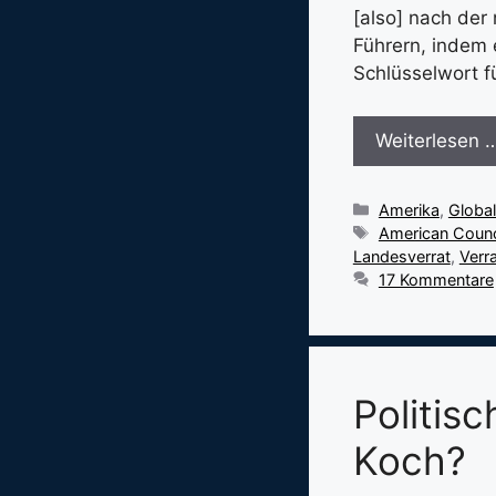
[also] nach de
Führern, indem e
Schlüsselwort 
Weiterlesen 
Kategorien
Amerika
,
Globa
Schlagwörter
American Counc
Landesverrat
,
Verra
17 Kommentare
Politisc
Koch?