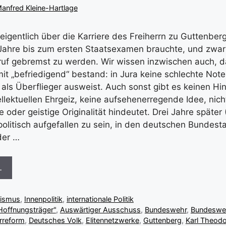
anfred Kleine-Hartlage
eigentlich über die Karriere des Freiherrn zu Guttenber
 Jahre bis zum ersten Staatsexamen brauchte, und zwa
ruf gebremst zu werden. Wir wissen inzwischen auch, d
t „befriedigend“ bestand: in Jura keine schlechte Note
 als Überflieger ausweist. Auch sonst gibt es keinen Hi
llektuellen Ehrgeiz, keine aufsehenerregende Idee, nich
e oder geistige Originalität hindeutet. Drei Jahre später 
politisch aufgefallen zu sein, in den deutschen Bundesta
 der …
…
lismus
,
Innenpolitik
,
internationale Politik
Hoffnungsträger"
,
Auswärtiger Ausschuss
,
Bundeswehr
,
Bundesweh
rreform
,
Deutsches Volk
,
Elitennetzwerke
,
Guttenberg
,
Karl Theodo