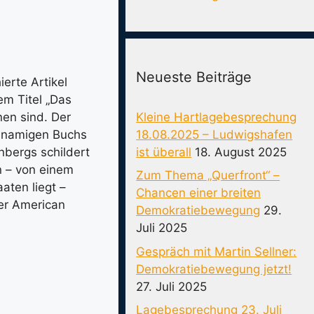
Neueste Beiträge
ierte Artikel
em Titel „Das
Kleine Hartlagebesprechung
nen sind. Der
18.08.2025 – Ludwigshafen
ichnamigen Buchs
ist überall
18. August 2025
nbergs schildert
n – von einem
Zum Thema „Querfront“ –
aten liegt –
Chancen einer breiten
der American
Demokratiebewegung
29.
Juli 2025
Gespräch mit Martin Sellner:
Demokratiebewegung jetzt!
27. Juli 2025
Lagebesprechung 23. Juli