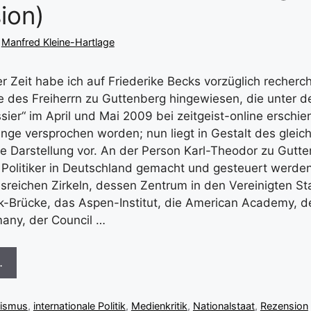
ion)
n
Manfred Kleine-Hartlage
r Zeit habe ich auf Friederike Becks vorzüglich recherch
re des Freiherrn zu Guttenberg hingewiesen, die unter d
ier“ im April und Mai 2009 bei zeitgeist-online erschie
 lange versprochen worden; nun liegt in Gestalt des gle
 Darstellung vor. An der Person Karl-Theodor zu Gutte
e Politiker in Deutschland gemacht und gesteuert werde
ssreichen Zirkeln, dessen Zentrum in den Vereinigten Sta
ik-Brücke, das Aspen-Institut, die American Academy, 
any, der Council …
…
lismus
,
internationale Politik
,
Medienkritik
,
Nationalstaat
,
Rezension