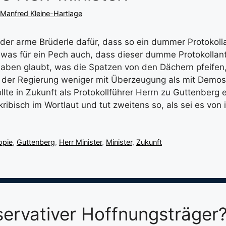
Manfred Kleine-Hartlage
er arme Brüderle dafür, dass so ein dummer Protokolla
d was für ein Pech auch, dass dieser dumme Protokollan
aben glaubt, was die Spatzen von den Dächern pfeifen
der Regierung weniger mit Überzeugung als mit Demos
llte in Zukunft als Protokollführer Herrn zu Guttenberg 
akribisch im Wortlaut und tut zweitens so, als sei es von 
pie
,
Guttenberg
,
Herr Minister
,
Minister
,
Zukunft
servativer Hoffnungsträger