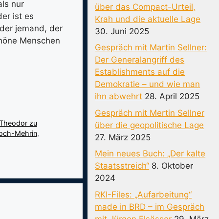
als nur
über das Compact-Urteil,
er ist es
Krah und die aktuelle Lage
eder jemand, der
30. Juni 2025
schöne Menschen
Gespräch mit Martin Sellner:
Der Generalangriff des
Establishments auf die
Demokratie – und wie man
ihn abwehrt
28. April 2025
Gespräch mit Mertin Sellner
 Theodor zu
über die geopolitische Lage
Koch-Mehrin
,
27. März 2025
Mein neues Buch: „Der kalte
Staatsstreich“
8. Oktober
2024
RKI-Files: „Aufarbeitung“
made in BRD – im Gespräch
mit Jürgen Elsässer
29. März