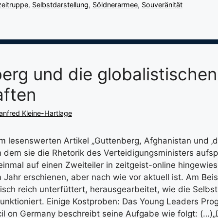
zeitruppe
,
Selbstdarstellung
,
Söldnerarmee
,
Souveränität
erg und die globalistischen
aften
nfred Kleine-Hartlage
em lesenswerten Artikel „Guttenberg, Afghanistan und ‚d
in dem sie die Rhetorik des Verteidigungsministers aufsp
inmal auf einen Zweiteiler in zeitgeist-online hingewies
 Jahr erschienen, aber nach wie vor aktuell ist. Am Bei
isch reich unterfüttert, herausgearbeitet, wie die Selbs
 funktioniert. Einige Kostproben: Das Young Leaders Pr
l on Germany beschreibt seine Aufgabe wie folgt: (…)„