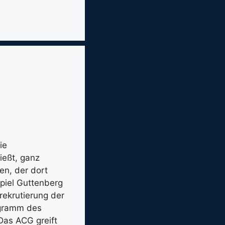
ie
ießt, ganz
en, der dort
spiel Guttenberg
trekrutierung der
ogramm des
Das ACG greift