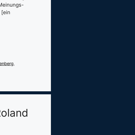
 Meinungs-
 [ein
enberg
,
Roland