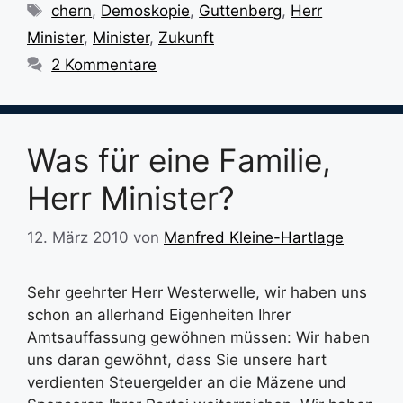
Schlagwörter
chern
,
Demoskopie
,
Guttenberg
,
Herr
Minister
,
Minister
,
Zukunft
2 Kommentare
Was für eine Familie,
Herr Minister?
12. März 2010
von
Manfred Kleine-Hartlage
Sehr geehrter Herr Westerwelle, wir haben uns
schon an allerhand Eigenheiten Ihrer
Amtsauffassung gewöhnen müssen: Wir haben
uns daran gewöhnt, dass Sie unsere hart
verdienten Steuergelder an die Mäzene und