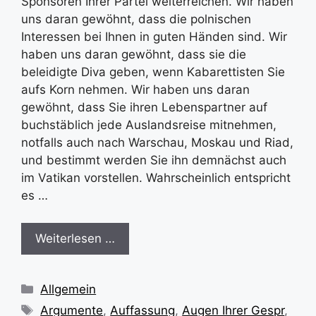
Sponsoren Ihrer Partei weiterreichen. Wir haben
uns daran gewöhnt, dass die polnischen
Interessen bei Ihnen in guten Händen sind. Wir
haben uns daran gewöhnt, dass sie die
beleidigte Diva geben, wenn Kabarettisten Sie
aufs Korn nehmen. Wir haben uns daran
gewöhnt, dass Sie ihren Lebenspartner auf
buchstäblich jede Auslandsreise mitnehmen,
notfalls auch nach Warschau, Moskau und Riad,
und bestimmt werden Sie ihn demnächst auch
im Vatikan vorstellen. Wahrscheinlich entspricht
es …
Weiterlesen …
Kategorien
Allgemein
Schlagwörter
Argumente
,
Auffassung
,
Augen Ihrer Gespr
,