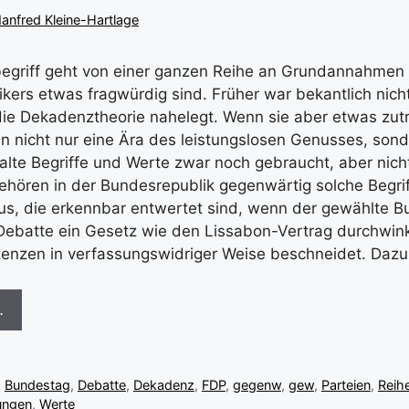
anfred Kleine-Hartlage
egriff geht von einer ganzen Reihe an Grundannahmen 
ikers etwas fragwürdig sind. Früher war bekantlich nicht
die Dekadenztheorie nahelegt. Wenn sie aber etwas zut
n nicht nur eine Ära des leistungslosen Genusses, sond
r alte Begriffe und Werte zwar noch gebraucht, aber nic
hören in der Bundesrepublik gegenwärtig solche Begrif
us, die erkennbar entwertet sind, wenn der gewählte 
Debatte ein Gesetz wie den Lissabon-Vertrag durchwink
enzen in verfassungswidriger Weise beschneidet. Daz
…
,
Bundestag
,
Debatte
,
Dekadenz
,
FDP
,
gegenw
,
gew
,
Parteien
,
Reih
ungen
,
Werte