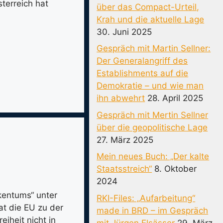
terreich hat
über das Compact-Urteil,
Krah und die aktuelle Lage
30. Juni 2025
Gespräch mit Martin Sellner:
Der Generalangriff des
Establishments auf die
Demokratie – und wie man
ihn abwehrt
28. April 2025
Gespräch mit Mertin Sellner
über die geopolitische Lage
27. März 2025
Mein neues Buch: „Der kalte
Staatsstreich“
8. Oktober
2024
kentums“ unter
RKI-Files: „Aufarbeitung“
at die EU zu der
made in BRD – im Gespräch
iheit nicht in
mit Jürgen Elsässer
29. März