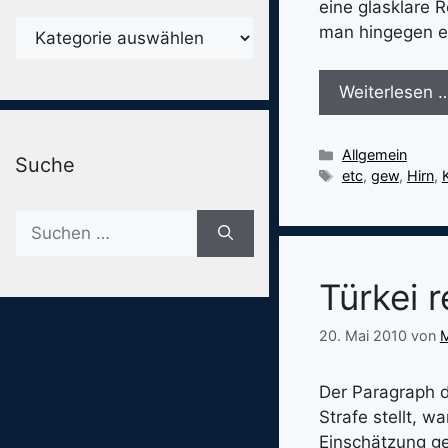
eine glasklare 
Karegorien
man hingegen e
Weiterlesen 
Kategorien
Allgemein
Suche
Schlagwörter
etc
,
gew
,
Hirn
,
K
Suche
nach:
Türkei r
20. Mai 2010
von
M
Der Paragraph d
Strafe stellt, 
Einschätzung ge