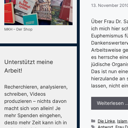
13. November 201
Über Frau Dr. S
ich mich hier s
MKH – Der Shop
Euphemismus für
Dankenswerterwe
Arbeitsweise ge
es herrsche ei
Unterstützt meine
jüdische Organi
Arbeit!
Das ist nun ein
hierzulande an
lassen, nicht e
Recherchieren, analysieren,
schreiben, Videos
produzieren – nichts davon
Weiterlesen 
macht sich von allein! Je
mehr Spenden eingehen,
Kategorien
Die Linke
,
Islam
desto mehr Zeit kann ich in
Schlagwörter
Antwort
,
Frau D