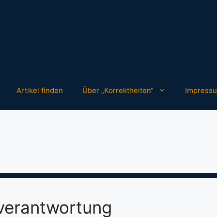
Artikel finden
Über „Korrektheiten“
Impress
verantwortung