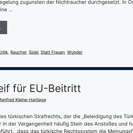
Regelung zugunsten der Nichtraucher durchgesetzt. In Ös
ine …
…
ritik
,
Raucher
,
Spiel
,
Statt Frauen
,
Wunder
eif für EU-Beitritt
anfred Kleine-Hartlage
es türkischen Strafrechts, der die „Beleidigung des Tür
war in der Vergangenheit häufig Stein des Anstoßes und h
führt, „dass das türkische Rechtssystem die Meinungsfre