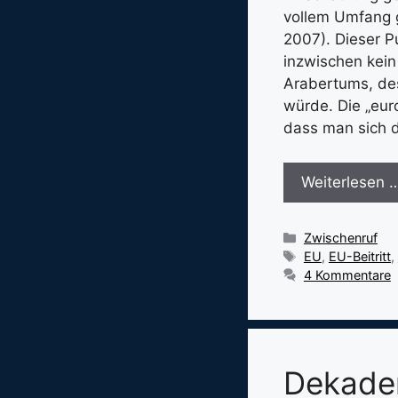
vollem Umfang g
2007). Dieser P
inzwischen kein
Arabertums, des
würde. Die „eur
dass man sich d
Weiterlesen 
Kategorien
Zwischenruf
Schlagwörter
EU
,
EU-Beitritt
,
4 Kommentare
Dekade