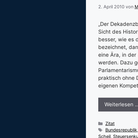
2. April 2010
von
M
„Der Dekadenzb
Sicht des Histor
besser, wie es 
bezeichnet, dan
eine Ära, in de
werden. Dazu ge
Parlamentarism
praktisch ohne 
eigenen Kompet
Weiterlesen 
Kategorien
Zitat
Schlagwörter
Bundesrepublik
Scheil
,
Steuersenk