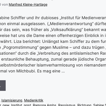
0
von
Manfred Kleine-Hartlage
abine Schiffer und ihr dubioses „Institut für Medienver
chon einmal ausgelassen. („Medienverantwortung“ dürft
 das sein, was früher als „Volksaufklärung“ bekannt wa
ise hat uns die Dame einen offenherzigen Einblick in i
währt. Liza berichtet: Unlängst kam Schiffer zu dem fur
ne „Pogromstimmung“ gegen Muslime – und dazu trügen 
sationen“ durch die „Verbreitung des antiislamischen Ra
e erstaunliche Behauptung, zumal gerade jüdische Organ
 selbstmörderischer Islamverharmlosung von niemandem
inmal von Milchbubi. Es mag eine …
…
,
Islamisierung
,
Medienkritik
r
,
gew
,
Institut
,
ngst
,
Ramona Ambs
,
Rassismus
,
Richtung
,
Sabine S