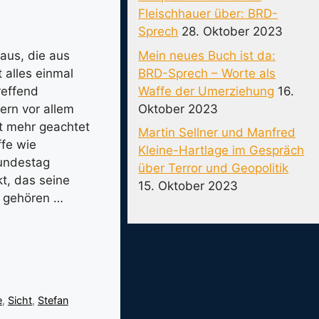
Fleischhauer über: BRD-
Sprech
28. Oktober 2023
Mein neues Buch ist da:
aus, die aus
BRD-Sprech – Worte als
 alles einmal
Waffe der Umerziehung
16.
reffend
Oktober 2023
ern vor allem
ht mehr geachtet
Martin Sellner und Manfred
fe wie
Kleine-Hartlage im Gespräch
Bundestag
über Terror und Geopolitik
t, das seine
15. Oktober 2023
u gehören …
e
,
Sicht
,
Stefan