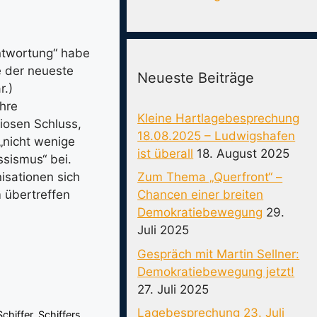
antwortung“ habe
e der neueste
Neueste Beiträge
r.)
hre
Kleine Hartlagebesprechung
iosen Schluss,
18.08.2025 – Ludwigshafen
„nicht wenige
ist überall
18. August 2025
ssismus“ bei.
Zum Thema „Querfront“ –
isationen sich
Chancen einer breiten
 übertreffen
Demokratiebewegung
29.
Juli 2025
Gespräch mit Martin Sellner:
Demokratiebewegung jetzt!
27. Juli 2025
Lagebesprechung 23. Juli
chiffer
,
Schiffers