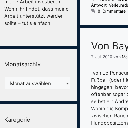
meine Arbeit investieren.
Antwort
,
Verleumd
Wenn ihr findet, dass meine
8 Kommentare
Arbeit unterstützt werden
sollte – tut's einfach!
Von Bay
7. Juli 2010
von
Man
Monatsarchiv
[von Le Penseur,
Fußball (oder hi
Monatsarchiv
hingegen: bevo
offenbar sogar 
selbst ein And
Wohin die Kompr
zwischen Rauche
Karegorien
Hundebesitzern