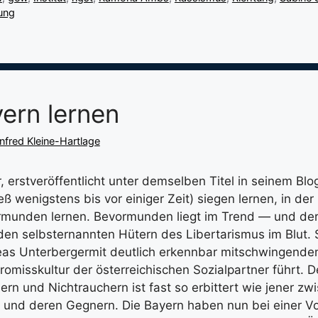
ung
ern lernen
fred Kleine-Hartlage
 erstveröffentlicht unter demselben Titel in seinem Blog
eß wenigstens bis vor einiger Zeit) siegen lernen, in der 
rmunden lernen. Bevormunden liegt im Trend — und de
den selbsternannten Hütern des Libertarismus im Blut. 
reas Unterbergermit deutlich erkennbar mitschwingend
omisskultur der österreichischen Sozialpartner führt. D
rn und Nichtrauchern ist fast so erbittert wie jener zw
 und deren Gegnern. Die Bayern haben nun bei einer V