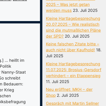
2025 – Was jetzt getan
werden muss
23. Juli 2025
Kleine Hartlagebesprechung
20.07.2025 – Wie realistisch
sind die mutmaßlichen Pläne
der SPD?
20. Juli 2025
Keine falschen Zitate bitte –
auch nicht über Kaufhold!
18.
Juli 2025
.] … heißt im
Kleine Hartlagebesprechung
Politik
11.07.2025: Brosius-Gersdorf
r Nanny-Staat
verhindert – ein Etappensieg
So schreibt
11. Juli 2025
em Bedauern:
Neu eröffnet: MKH – der
er Krieg
Shop
2. Juli 2025
ischen
olksbefragung
Gespräch mit Martin Sellner