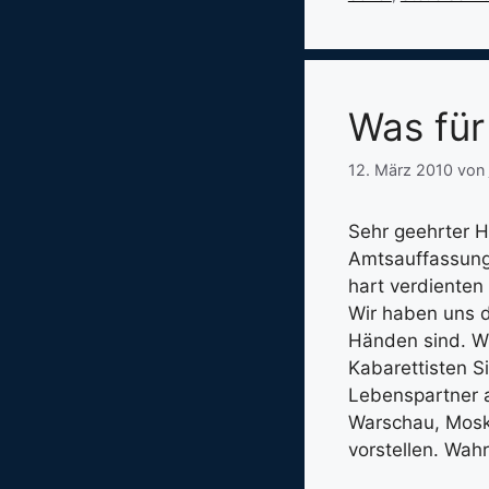
Was für 
12. März 2010
von
Sehr geehrter H
Amtsauffassung
hart verdienten
Wir haben uns d
Händen sind. Wi
Kabarettisten S
Lebenspartner a
Warschau, Mosk
vorstellen. Wahr