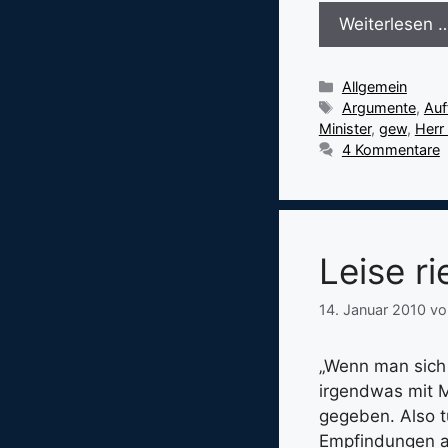
Weiterlesen 
Kategorien
Allgemein
Schlagwörter
Argumente
,
Auf
Minister
,
gew
,
Herr 
4 Kommentare
Leise r
14. Januar 2010
v
„Wenn man sich 
irgendwas mit M
gegeben. Also tu
Empfindungen an