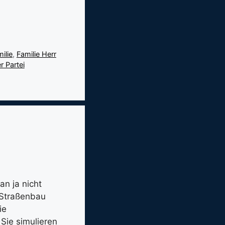
ilie
,
Familie Herr
r Partei
n ja nicht
 Straßenbau
ie
Sie simulieren