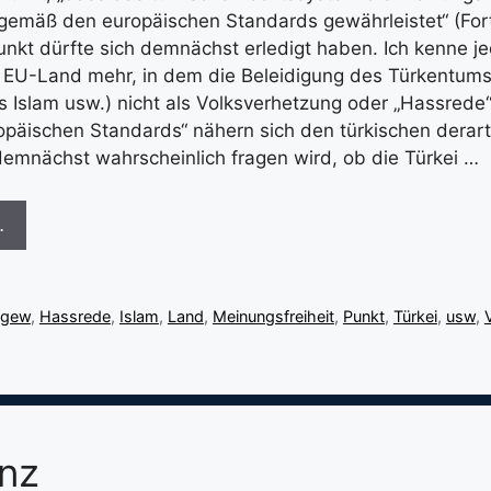
emäß den europäischen Standards gewährleistet“ (Forts
unkt dürfte sich demnächst erledigt haben. Ich kenne je
 EU-Land mehr, in dem die Beleidigung des Türkentums
 Islam usw.) nicht als Volksverhetzung oder „Hassrede
opäischen Standards“ nähern sich den türkischen derart
emnächst wahrscheinlich fragen wird, ob die Türkei …
…
gew
,
Hassrede
,
Islam
,
Land
,
Meinungsfreiheit
,
Punkt
,
Türkei
,
usw
,
nz