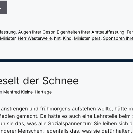
…
fassung
,
Augen Ihrer Gespr
,
Eigenheiten Ihrer Amtsauffassung
,
Fam
Minister
,
Herr Westerwelle
,
hnt
,
Kind
,
Minister
,
pers
,
Sponsoren Ihre
ieselt der Schnee
on
Manfred Kleine-Hartlage
anstrengen und frühmorgens aufstehen wollte, hätte ma
edien gemacht. Da hätte es auch eine Lehrstelle beim
n sie das, was alle Sozialspanner tun: Sie leihen sich d
derer Menschen, jedenfalls das, was sie dafür halten. 