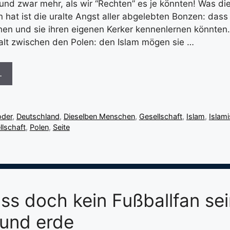
 und zwar mehr, als wir “Rechten” es je könnten! Was di
n hat ist die uralte Angst aller abgelebten Bonzen: dass
n und sie ihren eigenen Kerker kennenlernen könnten.
halt zwischen den Polen: den Islam mögen sie …
…
oder
,
Deutschland
,
Dieselben Menschen
,
Gesellschaft
,
Islam
,
Islam
llschaft
,
Polen
,
Seite
s doch kein Fußballfan sei
und erde