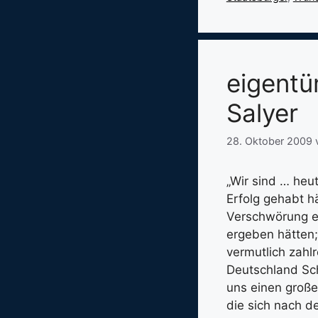
eigentü
Salyer
28. Oktober 2009
„Wir sind … heu
Erfolg gehabt h
Verschwörung er
ergeben hätten;
vermutlich zahl
Deutschland Sc
uns einen große
die sich nach d