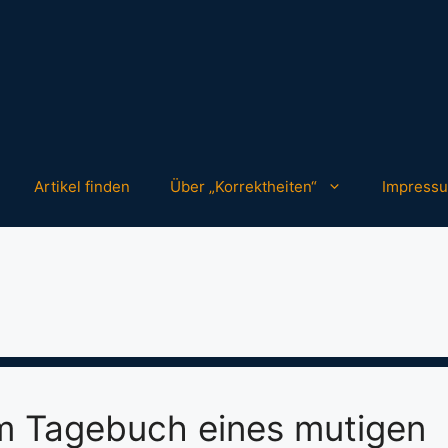
Artikel finden
Über „Korrektheiten“
Impress
m Tagebuch eines mutigen