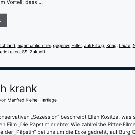
m Vorteil, dass …
…
schland
,
eigentümlich frei
,
gegenw
,
Hitler
,
Juli Erfolg
,
Krieg
,
Leute
,
N
erigkeiten
,
SS
,
Zukunft
h krank
von
Manfred Kleine-Hartlage
onservativen „Sezession“ beschreibt Ellen Kositza, was s
n Film „Die Päpstin“ erlebte: Wie zahlreiche Ritter-Film
le der „Päpstin“ bei uns um die Ecke gedreht, auf Burg 