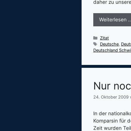
daher zu unsere
Weiterlesen 
Kategorien
Zitat
Schlagwörter
Deutsche
,
Deut
Deutschland Schwi
Nur noc
24. Oktober 2009
In der nationalk
Komparsin für de
Zeit wurden Tei