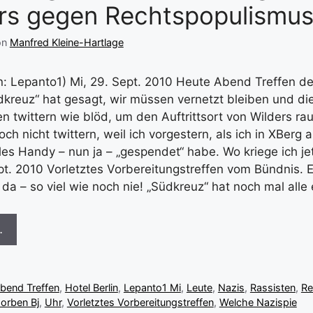
rs gegen Rechtspopulismu
on
Manfred Kleine-Hartlage
: Lepanto1) Mi, 29. Sept. 2010 Heute Abend Treffen de
dkreuz“ hat gesagt, wir müssen vernetzt bleiben und d
en twittern wie blöd, um den Auftrittsort von Wilders r
och nicht twittern, weil ich vorgestern, als ich in XBerg 
es Handy – nun ja – „gespendet“ habe. Wo kriege ich je
t. 2010 Vorletztes Vorbereitungstreffen vom Bündnis. Es
da – so viel wie noch nie! „Südkreuz“ hat noch mal alle
…
bend Treffen
,
Hotel Berlin
,
Lepanto1 Mi
,
Leute
,
Nazis
,
Rassisten
,
Re
orben Bj
,
Uhr
,
Vorletztes Vorbereitungstreffen
,
Welche Nazispie