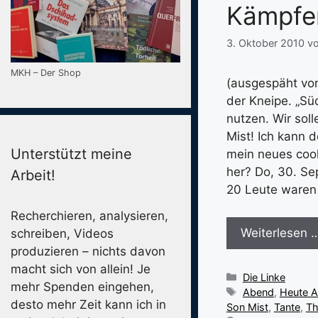
Kämpfe
3. Oktober 2010
v
MKH – Der Shop
(ausgespäht von
der Kneipe. „Sü
nutzen. Wir soll
Mist! Ich kann d
Unterstützt meine
mein neues cool
her? Do, 30. Sep
Arbeit!
20 Leute waren 
Recherchieren, analysieren,
Weiterlesen 
schreiben, Videos
produzieren – nichts davon
macht sich von allein! Je
Kategorien
Die Linke
mehr Spenden eingehen,
Schlagwörter
Abend
,
Heute A
desto mehr Zeit kann ich in
Son Mist
,
Tante
,
Th