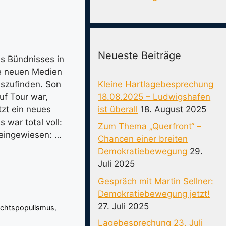
s
Neueste Beiträge
s Bündnisses in
ie neuen Medien
Kleine Hartlagebesprechung
auszufinden. Son
18.08.2025 – Ludwigshafen
auf Tour war,
ist überall
18. August 2025
tzt ein neues
 war total voll:
Zum Thema „Querfront“ –
 eingewiesen: …
Chancen einer breiten
Demokratiebewegung
29.
Juli 2025
Gespräch mit Martin Sellner:
Demokratiebewegung jetzt!
27. Juli 2025
chtspopulismus
,
Lagebesprechung 23. Juli