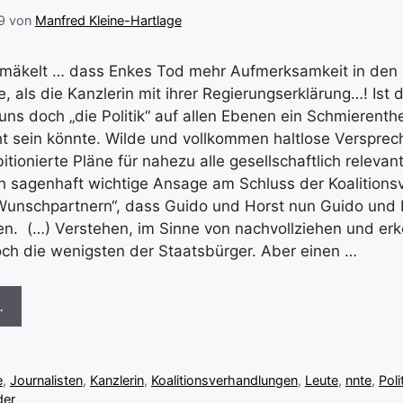
9
von
Manfred Kleine-Hartlage
mäkelt … dass Enkes Tod mehr Aufmerksamkeit in den 
als die Kanzlerin mit ihrer Regierungserklärung…! Ist 
uns doch „die Politik“ auf allen Ebenen ein Schmierenthe
t sein könnte. Wilde und vollkommen haltlose Verspre
tionierte Pläne für nahezu alle gesellschaftlich relevan
ch sagenhaft wichtige Ansage am Schluss der Koalition
Wunschpartnern“, dass Guido und Horst nun Guido und 
n. (…) Verstehen, im Sinne von nachvollziehen und er
ch die wenigsten der Staatsbürger. Aber einen …
…
e
,
Journalisten
,
Kanzlerin
,
Koalitionsverhandlungen
,
Leute
,
nnte
,
Poli
er