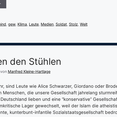
…
eind
,
gew
,
Klima
,
Leute
,
Medien
,
Soldat
,
Stolz
,
Welt
n den Stühlen
von
Manfred Kleine-Hartlage
hr, sind Leute wie Alice Schwarzer, Giordano oder Brod
n Menschen, die unsere Gesellschaft jahrelang sturmre
 Deutschland lieben und eine “konservative” Gesellschaf
amkritische Lager gewechselt, weil der Islam die atheistis
nte, kunterbunt-infantile Sozialstaatsgesellschaft bedro