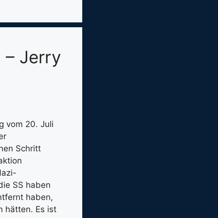
 – Jerry
g vom 20. Juli
er
hen Schritt
aktion
Nazi-
die SS haben
ntfernt haben,
 hätten. Es ist