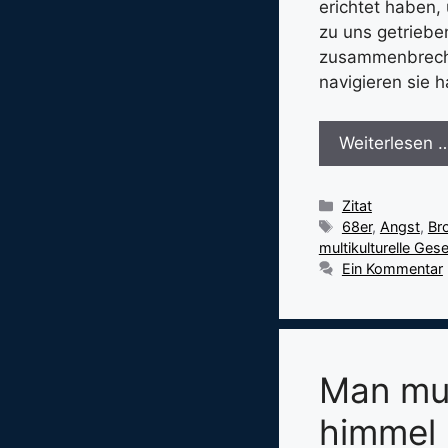
erichtet haben,
zu uns getriebe
zusammenbreche
navigieren sie 
Weiterlesen 
Kategorien
Zitat
Schlagwörter
68er
,
Angst
,
Br
multikulturelle Gese
Ein Kommentar
Man mus
himmel 