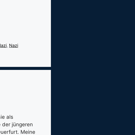
azi
,
Nazi
ie als
e der jüngeren
Querfurt. Meine