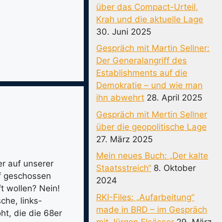
über das Compact-Urteil,
Krah und die aktuelle Lage
30. Juni 2025
Gespräch mit Martin Sellner:
Der Generalangriff des
Establishments auf die
Demokratie – und wie man
ihn abwehrt
28. April 2025
Gespräch mit Mertin Sellner
über die geopolitische Lage
27. März 2025
Mein neues Buch: „Der kalte
er auf unserer
Staatsstreich“
8. Oktober
if geschossen
2024
t wollen? Nein!
RKI-Files: „Aufarbeitung“
che, links-
made in BRD – im Gespräch
ht, die die 68er
mit Jürgen Elsässer
29. März