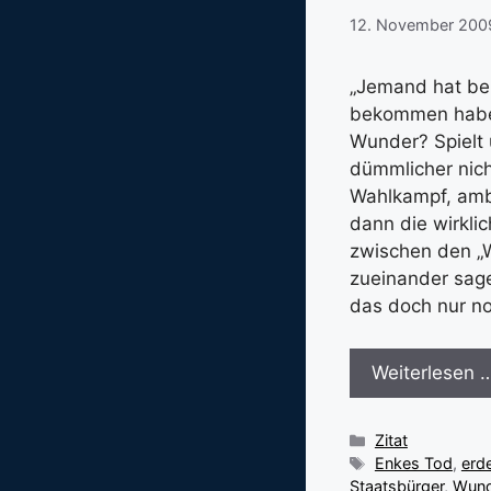
12. November 200
„Jemand hat be
bekommen habe, 
Wunder? Spielt 
dümmlicher nich
Wahlkampf, ambi
dann die wirkli
zwischen den „
zueinander sage
das doch nur no
Weiterlesen 
Kategorien
Zitat
Schlagwörter
Enkes Tod
,
erd
Staatsbürger
,
Wund