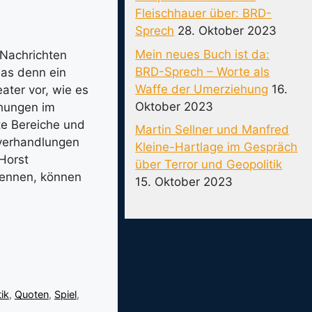
Fleischhauer über: BRD-
Sprech
28. Oktober 2023
Mein neues Buch ist da:
Nachrichten
BRD-Sprech – Worte als
das denn ein
Waffe der Umerziehung
16.
ater vor, wie es
Oktober 2023
chungen im
te Bereiche und
Martin Sellner und Manfred
sverhandlungen
Kleine-Hartlage im Gespräch
Horst
über Terror und Geopolitik
kennen, können
15. Oktober 2023
tik
,
Quoten
,
Spiel
,