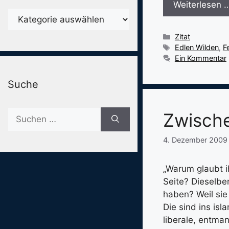
Weiterlesen 
Karegorien
Kategorien
Zitat
Schlagwörter
Edlen Wilden
,
F
Ein Kommentar
Suche
Suche
Zwische
nach:
4. Dezember 2009
„Warum glaubt i
Seite? Dieselbe
haben? Weil sie
Die sind ins isl
liberale, entman