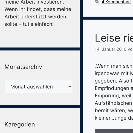
meine Arbeit investieren.
4 Kommentare
Wenn ihr findet, dass meine
Arbeit unterstützt werden
sollte – tut's einfach!
Leise r
14. Januar 2010
v
„Wenn man sich 
Monatsarchiv
irgendwas mit M
gegeben. Also tu
Monatsarchiv
Empfindungen an
Empörung, weil s
Aufständischen 
bereit wären, w
kleiner Junge d
Karegorien