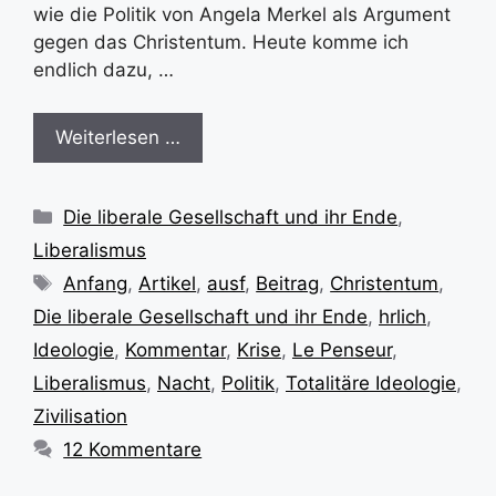
wie die Politik von Angela Merkel als Argument
gegen das Christentum. Heute komme ich
endlich dazu, …
Weiterlesen …
Kategorien
Die liberale Gesellschaft und ihr Ende
,
Liberalismus
Schlagwörter
Anfang
,
Artikel
,
ausf
,
Beitrag
,
Christentum
,
Die liberale Gesellschaft und ihr Ende
,
hrlich
,
Ideologie
,
Kommentar
,
Krise
,
Le Penseur
,
Liberalismus
,
Nacht
,
Politik
,
Totalitäre Ideologie
,
Zivilisation
12 Kommentare