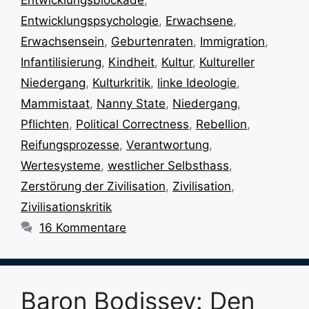
Entwicklungspsychologie
,
Erwachsene
,
Erwachsensein
,
Geburtenraten
,
Immigration
,
Infantilisierung
,
Kindheit
,
Kultur
,
Kultureller
Niedergang
,
Kulturkritik
,
linke Ideologie
,
Mammistaat
,
Nanny State
,
Niedergang
,
Pflichten
,
Political Correctness
,
Rebellion
,
Reifungsprozesse
,
Verantwortung
,
Wertesysteme
,
westlicher Selbsthass
,
Zerstörung der Zivilisation
,
Zivilisation
,
Zivilisationskritik
16 Kommentare
Baron Bodissey: Den