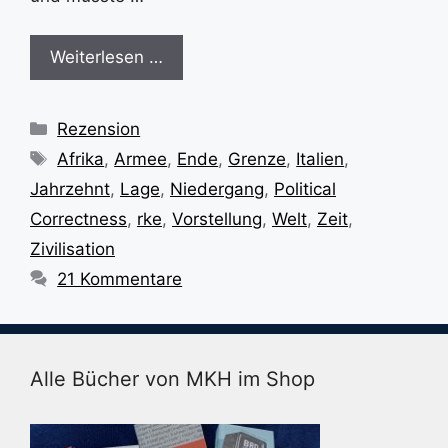
Weiterlesen …
Kategorien
Rezension
Schlagwörter
Afrika
,
Armee
,
Ende
,
Grenze
,
Italien
,
Jahrzehnt
,
Lage
,
Niedergang
,
Political
Correctness
,
rke
,
Vorstellung
,
Welt
,
Zeit
,
Zivilisation
21 Kommentare
Alle Bücher von MKH im Shop