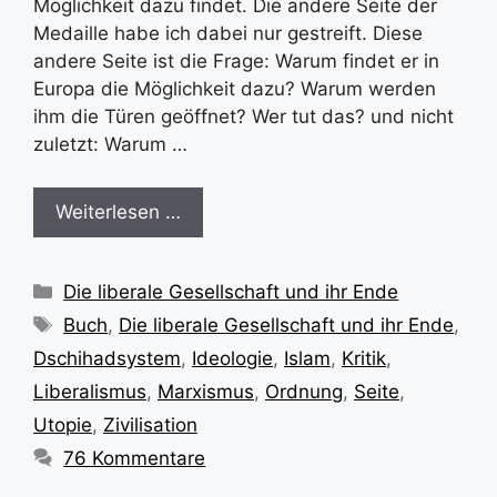
Möglichkeit dazu findet. Die andere Seite der
Medaille habe ich dabei nur gestreift. Diese
andere Seite ist die Frage: Warum findet er in
Europa die Möglichkeit dazu? Warum werden
ihm die Türen geöffnet? Wer tut das? und nicht
zuletzt: Warum …
Weiterlesen …
Kategorien
Die liberale Gesellschaft und ihr Ende
Schlagwörter
Buch
,
Die liberale Gesellschaft und ihr Ende
,
Dschihadsystem
,
Ideologie
,
Islam
,
Kritik
,
Liberalismus
,
Marxismus
,
Ordnung
,
Seite
,
Utopie
,
Zivilisation
76 Kommentare