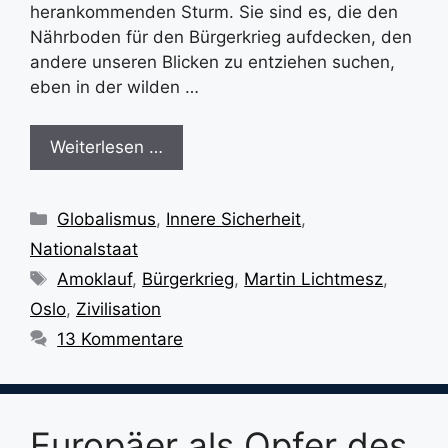
herankommenden Sturm. Sie sind es, die den
Nährboden für den Bürgerkrieg aufdecken, den
andere unseren Blicken zu entziehen suchen,
eben in der wilden …
Weiterlesen …
Kategorien
Globalismus
,
Innere Sicherheit
,
Nationalstaat
Schlagwörter
Amoklauf
,
Bürgerkrieg
,
Martin Lichtmesz
,
Oslo
,
Zivilisation
13 Kommentare
Europäer als Opfer des