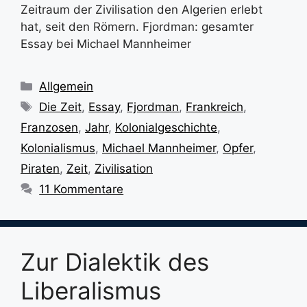
Zeitraum der Zivilisation den Algerien erlebt
hat, seit den Römern. Fjordman: gesamter
Essay bei Michael Mannheimer
Kategorien
Allgemein
Schlagwörter
Die Zeit
,
Essay
,
Fjordman
,
Frankreich
,
Franzosen
,
Jahr
,
Kolonialgeschichte
,
Kolonialismus
,
Michael Mannheimer
,
Opfer
,
Piraten
,
Zeit
,
Zivilisation
11 Kommentare
Zur Dialektik des
Liberalismus