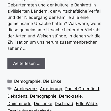
Geburtenraten und der kulturelle Bankrott in
zivilisierten Ländern, der wirtschaftliche Verfall
und der Niedergang der Familie alle eine
gemeinsame Ursache hätten? Was wäre, wenn
diese gemeinsame Ursache hinter der Vielzahl
der Arten und Weisen stünde, in denen wir die
Zivilisation um uns herum zusammenbrechen
sehen? …
Weiterlesen …
Kategorien
Demographie
,
Die Linke
Schlagwörter
Adoleszenz
,
Arretierung
,
Daniel Greenfield
,
Dekadenz
,
Demographie
,
Demokratie
,
Dhimmitude
,
Die Linke
,
Dschihad
,
Edle Wilde
,
Entwicklungsblockade
,