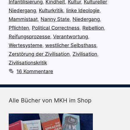
Infantilisierung
,
Kindheit
,
Kultur
,
Kultureller
Niedergang
,
Kulturkritik
,
linke Ideologie
,
Mammistaat
,
Nanny State
,
Niedergang
,
Pflichten
,
Political Correctness
,
Rebellion
,
Reifungsprozesse
,
Verantwortung
,
Wertesysteme
,
westlicher Selbsthass
,
Zerstörung der Zivilisation
,
Zivilisation
,
Zivilisationskritik
16 Kommentare
Alle Bücher von MKH im Shop