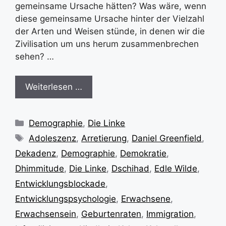
gemeinsame Ursache hätten? Was wäre, wenn
diese gemeinsame Ursache hinter der Vielzahl
der Arten und Weisen stünde, in denen wir die
Zivilisation um uns herum zusammenbrechen
sehen? …
Weiterlesen …
Kategorien
Demographie
,
Die Linke
Schlagwörter
Adoleszenz
,
Arretierung
,
Daniel Greenfield
,
Dekadenz
,
Demographie
,
Demokratie
,
Dhimmitude
,
Die Linke
,
Dschihad
,
Edle Wilde
,
Entwicklungsblockade
,
Entwicklungspsychologie
,
Erwachsene
,
Erwachsensein
,
Geburtenraten
,
Immigration
,