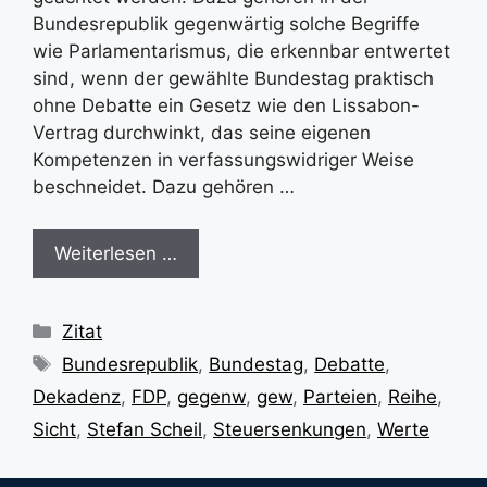
Bundesrepublik gegenwärtig solche Begriffe
wie Parlamentarismus, die erkennbar entwertet
sind, wenn der gewählte Bundestag praktisch
ohne Debatte ein Gesetz wie den Lissabon-
Vertrag durchwinkt, das seine eigenen
Kompetenzen in verfassungswidriger Weise
beschneidet. Dazu gehören …
Weiterlesen …
Kategorien
Zitat
Schlagwörter
Bundesrepublik
,
Bundestag
,
Debatte
,
Dekadenz
,
FDP
,
gegenw
,
gew
,
Parteien
,
Reihe
,
Sicht
,
Stefan Scheil
,
Steuersenkungen
,
Werte