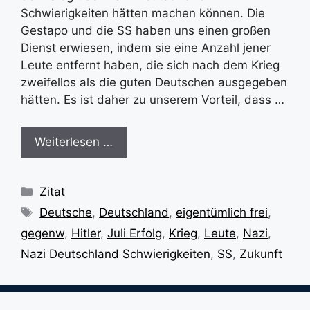
Schwierigkeiten hätten machen können. Die
Gestapo und die SS haben uns einen großen
Dienst erwiesen, indem sie eine Anzahl jener
Leute entfernt haben, die sich nach dem Krieg
zweifellos als die guten Deutschen ausgegeben
hätten. Es ist daher zu unserem Vorteil, dass …
Weiterlesen …
Kategorien
Zitat
Schlagwörter
Deutsche
,
Deutschland
,
eigentümlich frei
,
gegenw
,
Hitler
,
Juli Erfolg
,
Krieg
,
Leute
,
Nazi
,
Nazi Deutschland Schwierigkeiten
,
SS
,
Zukunft