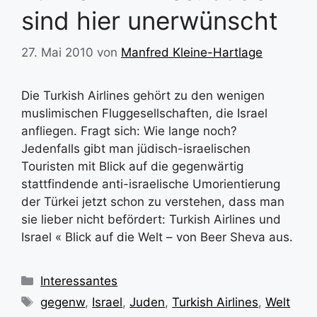
sind hier unerwünscht
27. Mai 2010
von
Manfred Kleine-Hartlage
Die Turkish Airlines gehört zu den wenigen
muslimischen Fluggesellschaften, die Israel
anfliegen. Fragt sich: Wie lange noch?
Jedenfalls gibt man jüdisch-israelischen
Touristen mit Blick auf die gegenwärtig
stattfindende anti-israelische Umorientierung
der Türkei jetzt schon zu verstehen, dass man
sie lieber nicht befördert: Turkish Airlines und
Israel « Blick auf die Welt – von Beer Sheva aus.
Kategorien
Interessantes
Schlagwörter
gegenw
,
Israel
,
Juden
,
Turkish Airlines
,
Welt