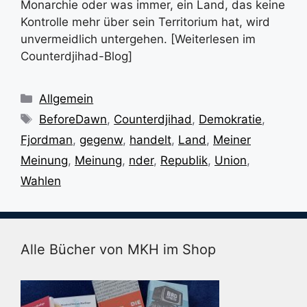
Monarchie oder was immer, ein Land, das keine
Kontrolle mehr über sein Territorium hat, wird
unvermeidlich untergehen. [Weiterlesen im
Counterdjihad-Blog]
Kategorien
Allgemein
Schlagwörter
BeforeDawn
,
Counterdjihad
,
Demokratie
,
Fjordman
,
gegenw
,
handelt
,
Land
,
Meiner
Meinung
,
Meinung
,
nder
,
Republik
,
Union
,
Wahlen
Alle Bücher von MKH im Shop