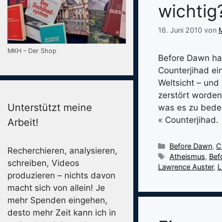
wichtig
16. Juni 2010
von
M
MKH – Der Shop
Before Dawn hat
Counterjihad ei
Weltsicht – und 
zerstört worden
Unterstützt meine
was es zu bedeu
« Counterjihad.
Arbeit!
Kategorien
Before Dawn
,
C
Recherchieren, analysieren,
Schlagwörter
Atheismus
,
Bef
schreiben, Videos
Lawrence Auster
,
L
produzieren – nichts davon
macht sich von allein! Je
mehr Spenden eingehen,
desto mehr Zeit kann ich in