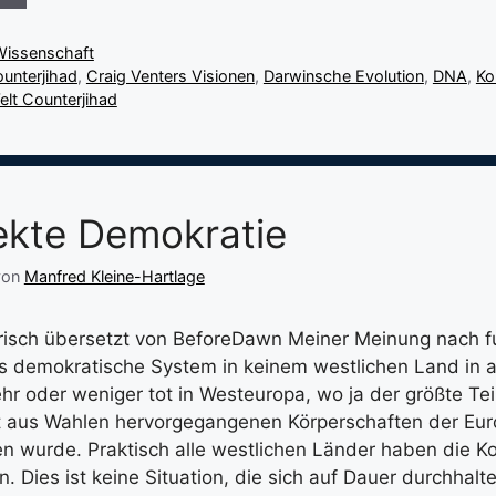
Wissenschaft
unterjihad
,
Craig Venters Visionen
,
Darwinsche Evolution
,
DNA
,
Ko
elt Counterjihad
ekte Demokratie
von
Manfred Kleine-Hartlage
risch übersetzt von BeforeDawn Meiner Meinung nach fu
s demokratische System in keinem westlichen Land in
hr oder weniger tot in Westeuropa, wo ja der größte Teil
t aus Wahlen hervorgegangenen Körperschaften der Eu
n wurde. Praktisch alle westlichen Länder haben die Kon
. Dies ist keine Situation, die sich auf Dauer durchhalt