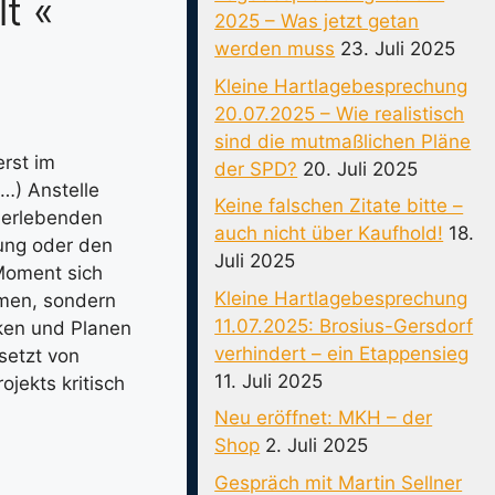
t «
2025 – Was jetzt getan
werden muss
23. Juli 2025
Kleine Hartlagebesprechung
20.07.2025 – Wie realistisch
sind die mutmaßlichen Pläne
erst im
der SPD?
20. Juli 2025
…) Anstelle
Keine falschen Zitate bitte –
überlebenden
auch nicht über Kaufhold!
18.
ung oder den
Juli 2025
Moment sich
Kleine Hartlagebesprechung
mmen, sondern
11.07.2025: Brosius-Gersdorf
ken und Planen
verhindert – ein Etappensieg
setzt von
11. Juli 2025
jekts kritisch
Neu eröffnet: MKH – der
Shop
2. Juli 2025
Gespräch mit Martin Sellner