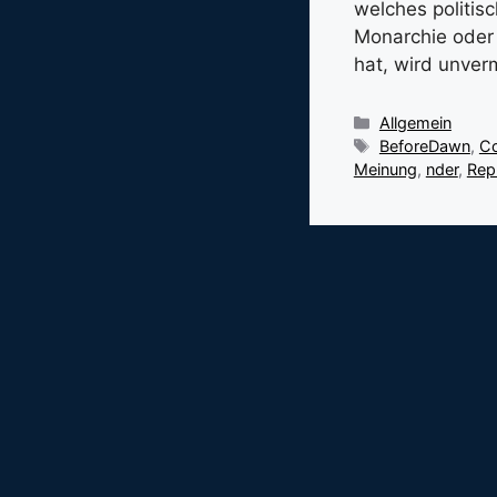
welches politis
Monarchie oder 
hat, wird unver
Kategorien
Allgemein
Schlagwörter
BeforeDawn
,
Co
Meinung
,
nder
,
Rep