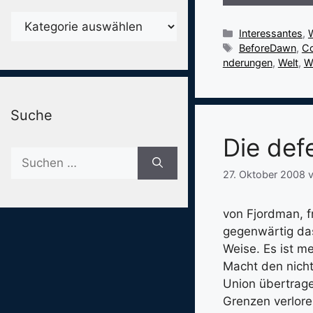
Karegorien
Kategorien
Interessantes
,
Schlagwörter
BeforeDawn
,
Co
nderungen
,
Welt
,
W
Suche
Die def
Suche
nach:
27. Oktober 2008
von Fjordman, f
gegenwärtig da
Weise. Es ist me
Macht den nich
Union übertrage
Grenzen verloren