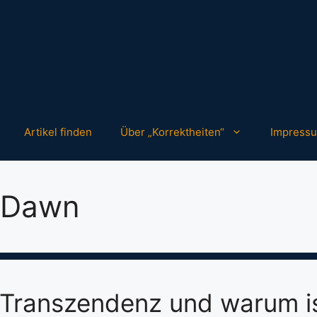
Artikel finden
Über „Korrektheiten“
Impress
eDawn
 Transzendenz und warum is