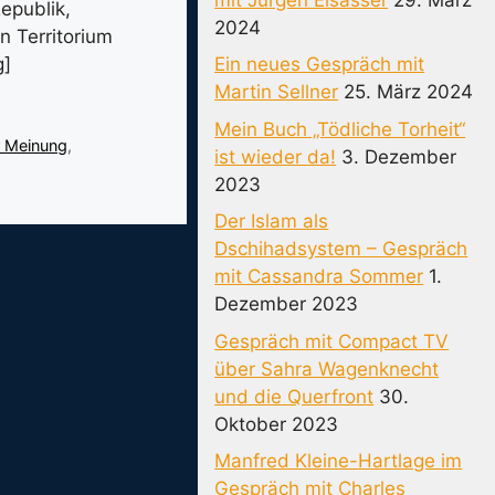
epublik,
2024
n Territorium
g]
Ein neues Gespräch mit
Martin Sellner
25. März 2024
Mein Buch „Tödliche Torheit“
r Meinung
,
ist wieder da!
3. Dezember
2023
Der Islam als
Dschihadsystem – Gespräch
mit Cassandra Sommer
1.
Dezember 2023
Gespräch mit Compact TV
über Sahra Wagenknecht
und die Querfront
30.
Oktober 2023
Manfred Kleine-Hartlage im
Gespräch mit Charles