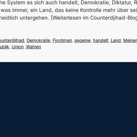
che System es sich auch handelt, Demokratie, Diktatur, R
was immer, ein Land, das keine Kontrolle mehr über sei
meidlich untergehen. [Weiterlesen im Counterdjihad-Blo
unterdjihad
,
Demokratie
,
Fjordman
,
gegenw
,
handelt
,
Land
,
Meine
ublik
,
Union
,
Wahlen