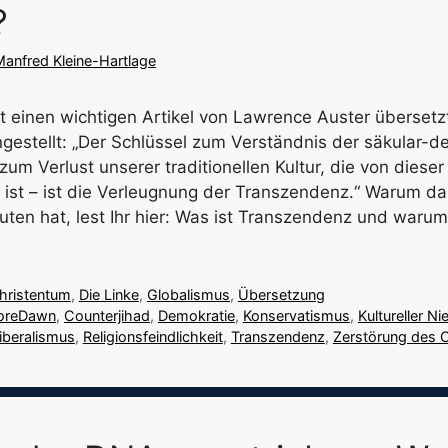
?
anfred Kleine-Hartlage
 einen wichtigen Artikel von Lawrence Auster übersetz
ngestellt: „Der Schlüssel zum Verständnis der säkular-
zum Verlust unserer traditionellen Kultur, die von dieser
 ist – ist die Verleugnung der Transzendenz.“ Warum das
ten hat, lest Ihr hier: Was ist Transzendenz und warum 
hristentum
,
Die Linke
,
Globalismus
,
Übersetzung
oreDawn
,
Counterjihad
,
Demokratie
,
Konservatismus
,
Kultureller N
iberalismus
,
Religionsfeindlichkeit
,
Transzendenz
,
Zerstörung des 