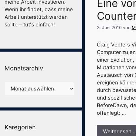
Eine vo
meine Arbeit investieren.
Wenn ihr findet, dass meine
Counter
Arbeit unterstützt werden
sollte – tut's einfach!
3. Juni 2010
von
Ma
Craig Venters Vi
Computer zu ent
einer Evolution
Mutationen vons
Monatsarchiv
Austausch von 
ereignen können
Monatsarchiv
durch bewusste
und spezifische
BeforeDawn, der
offenlegt: …
Karegorien
Weiterlesen 