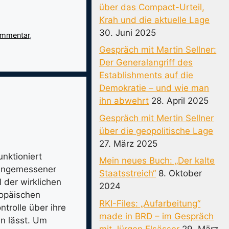
über das Compact-Urteil,
Krah und die aktuelle Lage
30. Juni 2025
mmentar
,
Gespräch mit Martin Sellner:
Der Generalangriff des
Establishments auf die
Demokratie – und wie man
ihn abwehrt
28. April 2025
Gespräch mit Mertin Sellner
über die geopolitische Lage
27. März 2025
nktioniert
Mein neues Buch: „Der kalte
 angemessener
Staatsstreich“
8. Oktober
 der wirklichen
2024
ropäischen
RKI-Files: „Aufarbeitung“
trolle über ihre
made in BRD – im Gespräch
en lässt. Um
mit Jürgen Elsässer
29. März