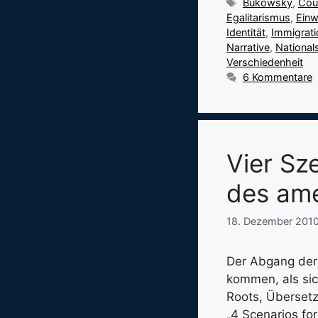
Schlagwörter
Bukowsky
,
Cou
Egalitarismus
,
Ein
Identität
,
Immigrati
Narrative
,
National
Verschiedenheit
6 Kommentare
Vier Sz
des ame
18. Dezember 201
Der Abgang der 
kommen, als sic
Roots, Übersetz
„4 Scenarios fo