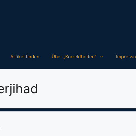
Artikel finden
Über „Korrektheiten“
Impress
rjihad
?