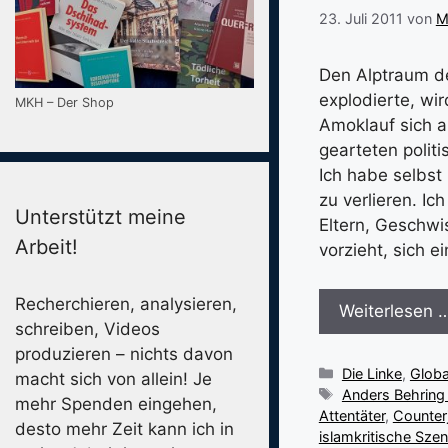
23. Juli 2011
von
M
Den Alptraum de
explodierte, wi
MKH – Der Shop
Amoklauf sich a
gearteten polit
Ich habe selbst
zu verlieren. Ic
Unterstützt meine
Eltern, Geschwis
Arbeit!
vorzieht, sich e
Recherchieren, analysieren,
Weiterlesen 
schreiben, Videos
produzieren – nichts davon
Kategorien
Die Linke
,
Globa
macht sich von allein! Je
Schlagwörter
Anders Behring 
mehr Spenden eingehen,
Attentäter
,
Counter
desto mehr Zeit kann ich in
islamkritische Sze