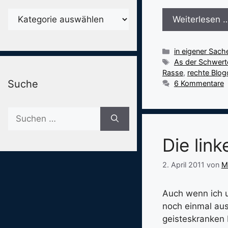
Karegorien
Weiterlesen 
Kategorien
in eigener Sach
Schlagwörter
As der Schwert
Rasse
,
rechte Blo
Suche
6 Kommentare
Suche
nach:
Die lin
2. April 2011
von
M
Auch wenn ich 
noch einmal aus
geisteskranken 