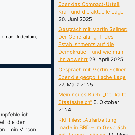
über das Compact-Urteil,
Krah und die aktuelle Lage
30. Juni 2025
Gespräch mit Martin Sellner:
Der Generalangriff des
ordman
,
Judentum
,
Establishments auf die
Demokratie – und wie man
ihn abwehrt
28. April 2025
Gespräch mit Mertin Sellner
über die geopolitische Lage
27. März 2025
Mein neues Buch: „Der kalte
Staatsstreich“
8. Oktober
2024
empfehle ich
RKI-Files: „Aufarbeitung“
el, die den
made in BRD – im Gespräch
on Irmin Vinson
mit Jürgen Elsässer
29. März