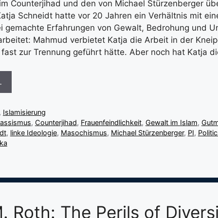
im Counterjihad und den von Michael Stürzenberger übe
Katja Schneidt hatte vor 20 Jahren ein Verhältnis mit e
bei gemachte Erfahrungen von Gewalt, Bedrohung und U
rbeitet: Mahmud verbietet Katja die Arbeit in der Kneip
r fast zur Trennung geführt hätte. Aber noch hat Katja d
…
,
Islamisierung
rassismus
,
Counterjihad
,
Frauenfeindlichkeit
,
Gewalt im Islam
,
Gut
dt
,
linke Ideologie
,
Masochismus
,
Michael Stürzenberger
,
PI
,
Politi
ika
 Roth: The Perils of Divers