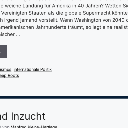
ine weiche Landung für Amerika in 40 Jahren? Wetten Sie
Vereinigten Staaten als die globale Supermacht könnte 
h irgend jemand vorstellt. Wenn Washington von 2040 
erikanischen Jahrhunderts träumt, so legt eine realist
ischer …
…
lismus
,
internationale Politik
eep Roots
nd Inzucht
0
von
Manfred Kleine-Hartlage