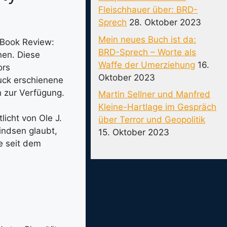
Fleischhauer über: BRD-
Sprech
28. Oktober 2023
Mein neues Buch ist da:
„Book Review:
BRD-Sprech – Worte als
nen. Diese
Waffe der Umerziehung
16.
ors
Oktober 2023
ruck erschienene
h zur Verfügung.
Martin Sellner und Manfred
Kleine-Hartlage im Gespräch
icht von Ole J.
über Terror und Geopolitik
indsen glaubt,
15. Oktober 2023
e seit dem