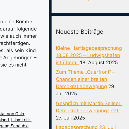
slo eine Bombe
 darauf folgende
Neueste Beiträge
m wie auch immer
echtfertigen.
Kleine Hartlagebesprechung
s, als sein Kind
18.08.2025 – Ludwigshafen
se Angehörigen –
ist überall
18. August 2025
sie es nicht
Zum Thema „Querfront“ –
Chancen einer breiten
Demokratiebewegung
29.
Juli 2025
Gespräch mit Martin Sellner:
Demokratiebewegung jetzt!
ntat von Oslo
,
27. Juli 2025
hland
,
Islamkritik
,
gang Schäuble
Lagebesprechung 23. Juli