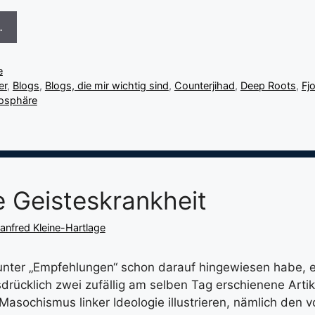
…
e
er
,
Blogs
,
Blogs, die mir wichtig sind
,
Counterjihad
,
Deep Roots
,
Fj
gosphäre
ke Geisteskrankheit
anfred Kleine-Hartlage
unter „Empfehlungen“ schon darauf hingewiesen habe, 
drücklich zwei zufällig am selben Tag erschienene Artik
Masochismus linker Ideologie illustrieren, nämlich den v