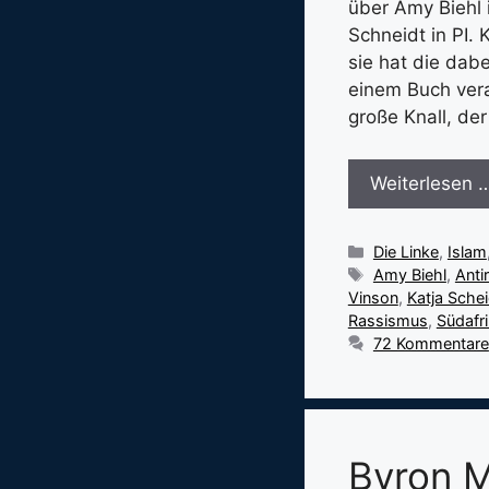
über Amy Biehl 
Schneidt in PI. 
sie hat die da
einem Buch vera
große Knall, de
Weiterlesen 
Kategorien
Die Linke
,
Islam
Schlagwörter
Amy Biehl
,
Anti
Vinson
,
Katja Schei
Rassismus
,
Südafr
72 Kommentare
Byron M.