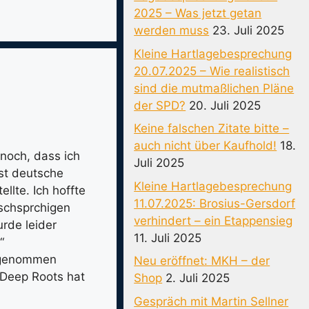
2025 – Was jetzt getan
werden muss
23. Juli 2025
Kleine Hartlagebesprechung
20.07.2025 – Wie realistisch
sind die mutmaßlichen Pläne
der SPD?
20. Juli 2025
Keine falschen Zitate bitte –
auch nicht über Kaufhold!
18.
 noch, dass ich
Juli 2025
st deutsche
Kleine Hartlagebesprechung
llte. Ich hoffte
11.07.2025: Brosius-Gersdorf
ischsprchigen
verhindert – ein Etappensieg
rde leider
11. Juli 2025
“
angenommen
Neu eröffnet: MKH – der
 Deep Roots hat
Shop
2. Juli 2025
Gespräch mit Martin Sellner