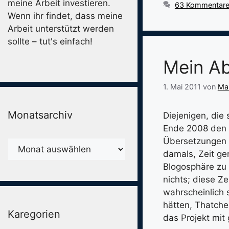
meine Arbeit investieren.
63 Kommentar
Wenn ihr findet, dass meine
Arbeit unterstützt werden
sollte – tut's einfach!
Mein Ab
1. Mai 2011
von
Man
Monatsarchiv
Diejenigen, die 
Ende 2008 den B
Übersetzungen d
Monatsarchiv
damals, Zeit ge
Blogosphäre zu 
nichts; diese Ze
wahrscheinlich
hätten, Thatche
Karegorien
das Projekt mi