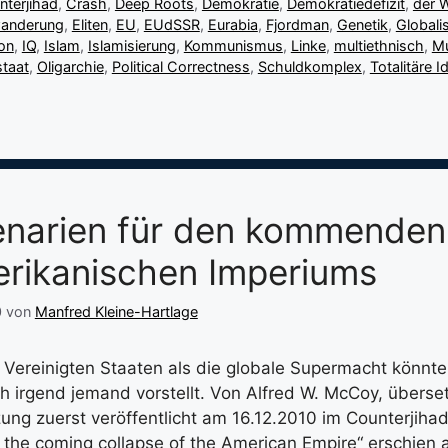
nterjihad
,
Crash
,
Deep Roots
,
Demokratie
,
Demokratiedefizit
,
der 
wanderung
,
Eliten
,
EU
,
EUdSSR
,
Eurabia
,
Fjordman
,
Genetik
,
Globali
on
,
IQ
,
Islam
,
Islamisierung
,
Kommunismus
,
Linke
,
multiethnisch
,
Mu
staat
,
Oligarchie
,
Political Correctness
,
Schuldkomplex
,
Totalitäre I
enarien für den kommenden
rikanischen Imperiums
0
von
Manfred Kleine-Hartlage
Vereinigten Staaten als die globale Supermacht könnte 
h irgend jemand vorstellt. Von Alfred W. McCoy, überse
ung zuerst veröffentlicht am 16.12.2010 im Counterjihad
r the coming collapse of the American Empire“ erschie