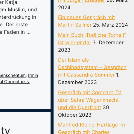
r Katja
2024
inem Muslim, und
nterdrückung in
Ein neues Gespräch mit
e. Der erste
Martin Sellner
25. März 2024
ie Fäden in …
Mein Buch „Tödliche Torheit“
ist wieder da!
3. Dezember
2023
Der Islam als
Dschihadsystem – Gespräch
mit Cassandra Sommer
1.
menschentum
,
Irmin
cal Correctness
,
Dezember 2023
Gespräch mit Compact TV
über Sahra Wagenknecht
und die Querfront
30.
Oktober 2023
Manfred Kleine-Hartlage im
ity
Gespräch mit Charles