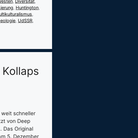
Westen
,
Diversität
,
sierung
,
Huntington
,
ltikulturalismus
,
deologie
,
UdSSR
,
 Kollaps
weit schneller
tzt von Deep
. Das Original
n am 5. Dezember