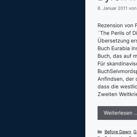
8. Januar 2011
vo
Rezension von F
´The Perils of D
Übersetzung ers
Buch Eurabia ins
Buch, das auf m
Für skandinavis
BuchSelvmordspa
Anfindsen, der 
dass die westli
Zweiten Weltkri
Weiterlesen 
Kategorien
Before Dawn
,
G