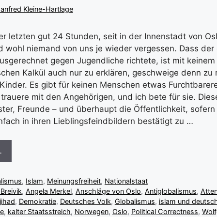
anfred Kleine-Hartlage
r letzten gut 24 Stunden, seit in der Innenstadt von O
rd wohl niemand von uns je wieder vergessen. Dass der
usgerechnet gegen Jugendliche richtete, ist mit keine
ischen Kalkül auch nur zu erklären, geschweige denn zu r
 Kinder. Es gibt für keinen Menschen etwas Furchtbarere
h trauere mit den Angehörigen, und ich bete für sie. Die
ter, Freunde – und überhaupt die Öffentlichkeit, sofern 
infach in ihren Lieblingsfeindbildern bestätigt zu …
…
lismus
,
Islam
,
Meinungsfreiheit
,
Nationalstaat
Breivik
,
Angela Merkel
,
Anschläge von Oslo
,
Antiglobalismus
,
Atte
jihad
,
Demokratie
,
Deutsches Volk
,
Globalismus
,
islam und deutsc
ne
,
kalter Staatsstreich
,
Norwegen
,
Oslo
,
Political Correctness
,
Wolf