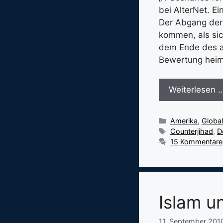
bei AlterNet. E
Der Abgang der 
kommen, als sic
dem Ende des am
Bewertung heim
Weiterlesen 
Kategorien
Amerika
,
Globa
Schlagwörter
Counterjihad
,
D
15 Kommentare
Islam u
11. September 201