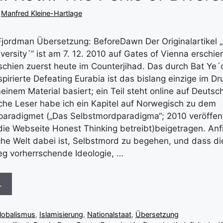
n
Manfred Kleine-Hartlage
jordman Übersetzung: BeforeDawn Der Originalartikel 
iversity´” ist am 7. 12. 2010 auf Gates of Vienna erschie
chien zuerst heute im Counterjihad. Das durch Bat Ye´
pirierte Defeating Eurabia ist das bislang einzige im D
einem Material basiert; ein Teil steht online auf Deutsc
che Leser habe ich ein Kapitel auf Norwegisch zu dem
radigmet („Das Selbstmordparadigma“; 2010 veröffentl
die Webseite Honest Thinking betreibt)beigetragen. Anf
che Welt dabei ist, Selbstmord zu begehen, und dass di
eg vorherrschende Ideologie, …
…
lobalismus
,
Islamisierung
,
Nationalstaat
,
Übersetzung