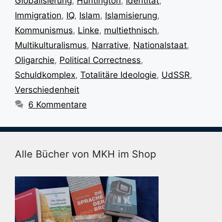
Globalisierung
,
Huntington
,
Identität
,
Immigration
,
IQ
,
Islam
,
Islamisierung
,
Kommunismus
,
Linke
,
multiethnisch
,
Multikulturalismus
,
Narrative
,
Nationalstaat
,
Oligarchie
,
Political Correctness
,
Schuldkomplex
,
Totalitäre Ideologie
,
UdSSR
,
Verschiedenheit
6 Kommentare
Alle Bücher von MKH im Shop