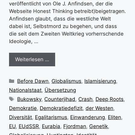
veröffentlicht von Ole J. Anfindsen, der die
Webseite Honest Thinking betreibt)beigetragen.
Anfindsen glaubt, dass die westliche Welt
dabei ist, Selbstmord zu begehen, und dass
die seit dem Zweiten Weltkrieg vorherrschende
Ideologie, …
Weiterlesen …
Kategorien
Before Dawn
,
Globalismus
,
Islamisierung
,
Nationalstaat
,
Übersetzung
Schlagwörter
Bukowsky
,
Counterjihad
,
Crash
,
Deep Roots
,
Demokratie
,
Demokratiedefizit
,
der Westen
,
Diversität
,
Egalitarismus
,
Einwanderung
,
Eliten
,
EU
,
EUdSSR
,
Eurabia
,
Fjordman
,
Genetik
,