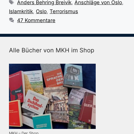
Schlagwörter
Anders Behring Breivik
,
Anschläge von Oslo
,
Islamkritik
,
Oslo
,
Terrorismus
47 Kommentare
Alle Bücher von MKH im Shop
MKH – Der Shop