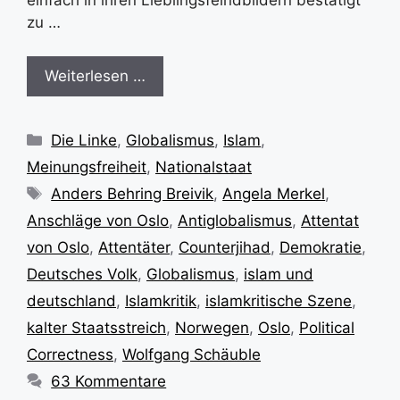
zu …
Weiterlesen …
Kategorien
Die Linke
,
Globalismus
,
Islam
,
Meinungsfreiheit
,
Nationalstaat
Schlagwörter
Anders Behring Breivik
,
Angela Merkel
,
Anschläge von Oslo
,
Antiglobalismus
,
Attentat
von Oslo
,
Attentäter
,
Counterjihad
,
Demokratie
,
Deutsches Volk
,
Globalismus
,
islam und
deutschland
,
Islamkritik
,
islamkritische Szene
,
kalter Staatsstreich
,
Norwegen
,
Oslo
,
Political
Correctness
,
Wolfgang Schäuble
63 Kommentare