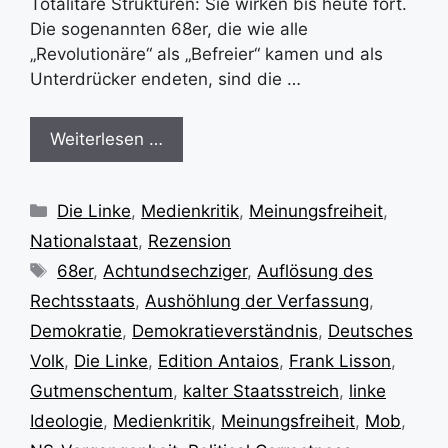
Totalitäre Strukturen: Sie wirken bis heute fort.
Die sogenannten 68er, die wie alle
„Revolutionäre“ als „Befreier“ kamen und als
Unterdrücker endeten, sind die …
Weiterlesen …
Kategorien
Die Linke
,
Medienkritik
,
Meinungsfreiheit
,
Nationalstaat
,
Rezension
Schlagwörter
68er
,
Achtundsechziger
,
Auflösung des
Rechtsstaats
,
Aushöhlung der Verfassung
,
Demokratie
,
Demokratieverständnis
,
Deutsches
Volk
,
Die Linke
,
Edition Antaios
,
Frank Lisson
,
Gutmenschentum
,
kalter Staatsstreich
,
linke
Ideologie
,
Medienkritik
,
Meinungsfreiheit
,
Mob
,