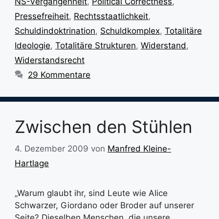
NS-Vergangenheit
,
Political Correctness
,
Pressefreiheit
,
Rechtsstaatlichkeit
,
Schuldindoktrination
,
Schuldkomplex
,
Totalitäre
Ideologie
,
Totalitäre Strukturen
,
Widerstand
,
Widerstandsrecht
29 Kommentare
Zwischen den Stühlen
4. Dezember 2009
von
Manfred Kleine-
Hartlage
„Warum glaubt ihr, sind Leute wie Alice
Schwarzer, Giordano oder Broder auf unserer
Seite? Dieselben Menschen, die unsere