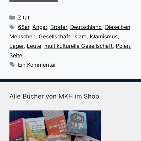
Kategorien
Zitat
Schlagwörter
68er
,
Angst
,
Broder
,
Deutschland
,
Dieselben
Menschen
,
Gesellschaft
,
Islam
,
Islamismus
,
Lager
,
Leute
,
multikulturelle Gesellschaft
,
Polen
,
Seite
Ein Kommentar
Alle Bücher von MKH im Shop