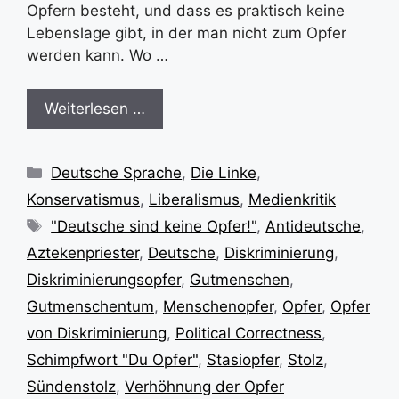
Opfern besteht, und dass es praktisch keine
Lebenslage gibt, in der man nicht zum Opfer
werden kann. Wo …
Weiterlesen …
Kategorien
Deutsche Sprache
,
Die Linke
,
Konservatismus
,
Liberalismus
,
Medienkritik
Schlagwörter
"Deutsche sind keine Opfer!"
,
Antideutsche
,
Aztekenpriester
,
Deutsche
,
Diskriminierung
,
Diskriminierungsopfer
,
Gutmenschen
,
Gutmenschentum
,
Menschenopfer
,
Opfer
,
Opfer
von Diskriminierung
,
Political Correctness
,
Schimpfwort "Du Opfer"
,
Stasiopfer
,
Stolz
,
Sündenstolz
,
Verhöhnung der Opfer