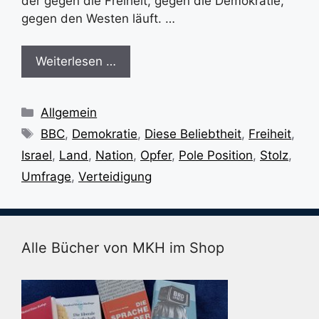
der gegen die Freiheit, gegen die Demokratie,
gegen den Westen läuft. …
Weiterlesen …
Kategorien
Allgemein
Schlagwörter
BBC
,
Demokratie
,
Diese Beliebtheit
,
Freiheit
,
Israel
,
Land
,
Nation
,
Opfer
,
Pole Position
,
Stolz
,
Umfrage
,
Verteidigung
Alle Bücher von MKH im Shop