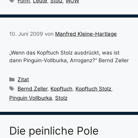
Form
,
Leute
,
Stolz
,
WOW
10. Juni 2009
von
Manfred Kleine-Hartlage
„Wenn das Kopftuch Stolz ausdrückt, was ist
dann Pinguin-Vollburka, Arroganz?“ Bernd Zeller
Kategorien
Zitat
Schlagwörter
Bernd Zeller
,
Kopftuch
,
Kopftuch Stolz
,
Pinguin Vollburka
,
Stolz
Die peinliche Pole