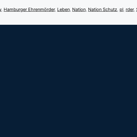
w
,
Hamburger Ehrenmörder
,
Leben
,
Nation
,
Nation Schutz
,
pl
,
rder
,