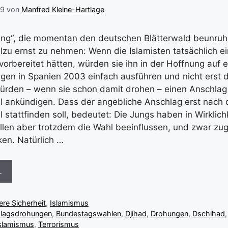
09
von
Manfred Kleine-Hartlage
ung“, die momentan den deutschen Blätterwald beunruh
allzu ernst zu nehmen: Wenn die Islamisten tatsächlich e
vorbereitet hätten, würden sie ihn in der Hoffnung auf e
gen in Spanien 2003 einfach ausführen und nicht erst 
ürden – wenn sie schon damit drohen – einen Anschlag
 ankündigen. Dass der angebliche Anschlag erst nach 
tattfinden soll, bedeutet: Die Jungs haben in Wirklichk
ollen aber trotzdem die Wahl beeinflussen, und zwar zu
en. Natürlich …
…
ere Sicherheit
,
Islamismus
lagsdrohungen
,
Bundestagswahlen
,
Djihad
,
Drohungen
,
Dschihad
slamismus
,
Terrorismus