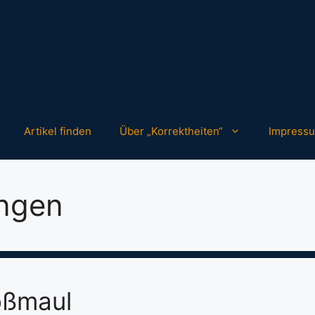
Artikel finden
Über „Korrektheiten“
Impress
ngen
oßmaul