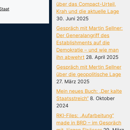
über das Compact-Urteil,
Staat
Krah und die aktuelle Lage
30. Juni 2025
Gespräch mit Martin Sellner:
Der Generalangriff des
Establishments auf die
Demokratie – und wie man
ihn abwehrt
28. April 2025
Gespräch mit Mertin Sellner
über die geopolitische Lage
27. März 2025
Mein neues Buch: „Der kalte
Staatsstreich“
8. Oktober
2024
RKI-Files: „Aufarbeitung“
made in BRD – im Gespräch
mit Jürgen Elsässer
29. März