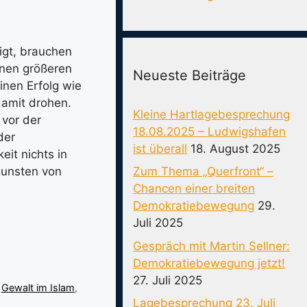
igt, brauchen
inen größeren
Neueste Beiträge
inen Erfolg wie
damit drohen.
Kleine Hartlagebesprechung
 vor der
18.08.2025 – Ludwigshafen
der
ist überall
18. August 2025
eit nichts in
Zum Thema „Querfront“ –
gunsten von
Chancen einer breiten
Demokratiebewegung
29.
Juli 2025
Gespräch mit Martin Sellner:
Demokratiebewegung jetzt!
27. Juli 2025
,
Gewalt im Islam
,
Lagebesprechung 23. Juli