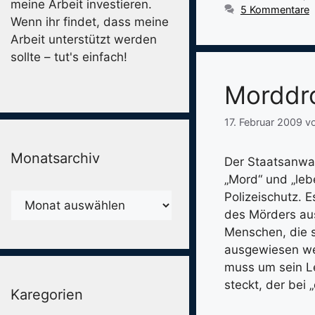
meine Arbeit investieren.
5 Kommentare
Wenn ihr findet, dass meine
Arbeit unterstützt werden
sollte – tut's einfach!
Morddr
17. Februar 2009
v
Monatsarchiv
Der Staatsanwal
„Mord“ und „leb
Polizeischutz. 
Monatsarchiv
des Mörders au
Menschen, die s
ausgewiesen we
muss um sein Le
steckt, der bei 
Karegorien