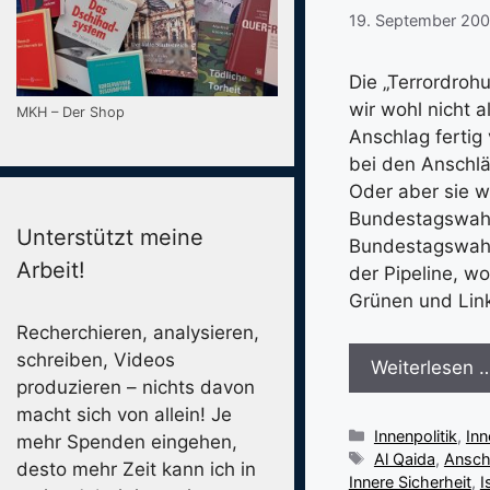
19. September 20
Die „Terrordroh
wir wohl nicht 
MKH – Der Shop
Anschlag fertig 
bei den Anschlä
Oder aber sie w
Bundestagswahl
Unterstützt meine
Bundestagswahl s
Arbeit!
der Pipeline, w
Grünen und Link
Recherchieren, analysieren,
schreiben, Videos
Weiterlesen 
produzieren – nichts davon
macht sich von allein! Je
Kategorien
Innenpolitik
,
Inn
mehr Spenden eingehen,
Schlagwörter
Al Qaida
,
Ansch
desto mehr Zeit kann ich in
Innere Sicherheit
,
I