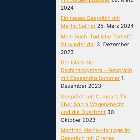
2024
Ein neues Gespräch mit
Martin Sellner
25. März 2024
Mein Buch „Tödliche Torheit“
ist wieder da!
3. Dezember
2023
Der Islam als
Dschihadsystem – Gespräch
mit Cassandra Sommer
1.
Dezember 2023
Gespräch mit Compact TV
über Sahra Wagenknecht
und die Querfront
30.
Oktober 2023
Manfred Kleine-Hartlage im
Gespräch mit Charles