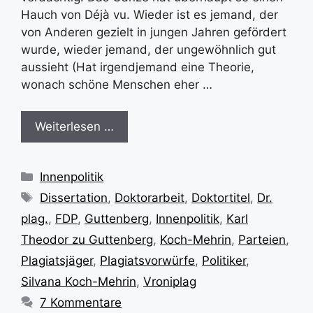
Hauch von Déjà vu. Wieder ist es jemand, der
von Anderen gezielt in jungen Jahren gefördert
wurde, wieder jemand, der ungewöhnlich gut
aussieht (Hat irgendjemand eine Theorie,
wonach schöne Menschen eher …
Weiterlesen …
Kategorien
Innenpolitik
Schlagwörter
Dissertation
,
Doktorarbeit
,
Doktortitel
,
Dr.
plag.
,
FDP
,
Guttenberg
,
Innenpolitik
,
Karl
Theodor zu Guttenberg
,
Koch-Mehrin
,
Parteien
,
Plagiatsjäger
,
Plagiatsvorwürfe
,
Politiker
,
Silvana Koch-Mehrin
,
Vroniplag
7 Kommentare