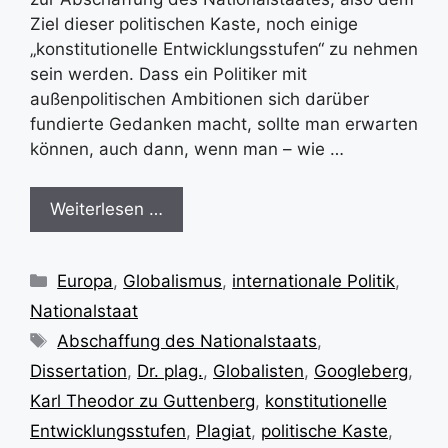
Ziel dieser politischen Kaste, noch einige
„konstitutionelle Entwicklungsstufen“ zu nehmen
sein werden. Dass ein Politiker mit
außenpolitischen Ambitionen sich darüber
fundierte Gedanken macht, sollte man erwarten
können, auch dann, wenn man – wie …
Weiterlesen …
Kategorien
Europa
,
Globalismus
,
internationale Politik
,
Nationalstaat
Schlagwörter
Abschaffung des Nationalstaats
,
Dissertation
,
Dr. plag.
,
Globalisten
,
Googleberg
,
Karl Theodor zu Guttenberg
,
konstitutionelle
Entwicklungsstufen
,
Plagiat
,
politische Kaste
,