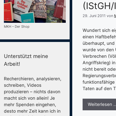
(IStGH/
29. Juni 2011
von
M
MKH – Der Shop
Wundert sich ei
einen Haftbefe
überhaupt, und 
wurde von den 
Unterstützt meine
Verbrechen (Völ
Angriffskrieg) 
Arbeit!
nicht bereit ode
Regierungsverbr
Recherchieren, analysieren,
funktionsfähige 
schreiben, Videos
Taten auf den T
produzieren – nichts davon
macht sich von allein! Je
Weiterlesen 
mehr Spenden eingehen,
desto mehr Zeit kann ich in