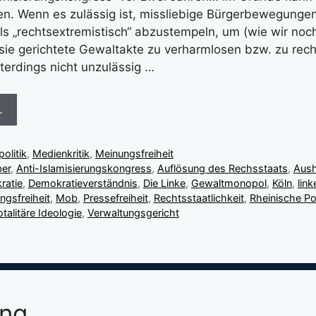
en. Wenn es zulässig ist, missliebige Bürgerbewegung
 als „rechtsextremistisch“ abzustempeln, um (wie wir no
ie gerichtete Gewaltakte zu verharmlosen bzw. zu rech
terdings nicht unzulässig …
…
olitik
,
Medienkritik
,
Meinungsfreiheit
ber
,
Anti-Islamisierungskongress
,
Auflösung des Rechsstaats
,
Aush
ratie
,
Demokratieverständnis
,
Die Linke
,
Gewaltmonopol
,
Köln
,
link
ngsfreiheit
,
Mob
,
Pressefreiheit
,
Rechtsstaatlichkeit
,
Rheinische Po
otalitäre Ideologie
,
Verwaltungsgericht
ung…