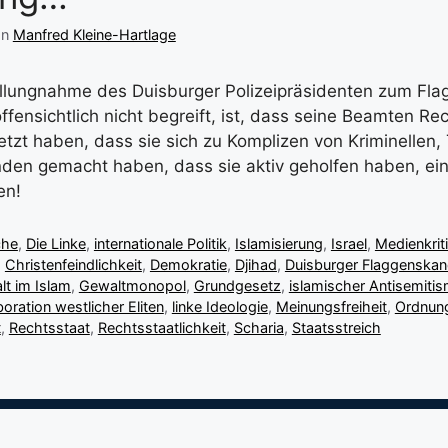
on
Manfred Kleine-Hartlage
llungnahme des Duisburger Polizeipräsidenten zum Fla
fensichtlich nicht begreift, ist, dass seine Beamten Re
etzt haben, dass sie sich zu Komplizen von Kriminellen, 
den gemacht haben, dass sie aktiv geholfen haben, ein
en!
che
,
Die Linke
,
internationale Politik
,
Islamisierung
,
Israel
,
Medienkrit
,
Christenfeindlichkeit
,
Demokratie
,
Djihad
,
Duisburger Flaggenskan
t im Islam
,
Gewaltmonopol
,
Grundgesetz
,
islamischer Antisemiti
boration westlicher Eliten
,
linke Ideologie
,
Meinungsfreiheit
,
Ordnun
t
,
Rechtsstaat
,
Rechtsstaatlichkeit
,
Scharia
,
Staatsstreich