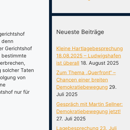
Neueste Beiträge
gerichtshof
s denn
Kleine Hartlagebesprechung
er Gerichtshof
18.08.2025 – Ludwigshafen
m bestimmte
ist überall
18. August 2025
verbrechen,
g solcher Taten
Zum Thema „Querfront“ –
rfolgung von
Chancen einer breiten
hne
Demokratiebewegung
29.
tshof nur für
Juli 2025
Gespräch mit Martin Sellner:
Demokratiebewegung jetzt!
27. Juli 2025
Lagebesprechung 23. Juli