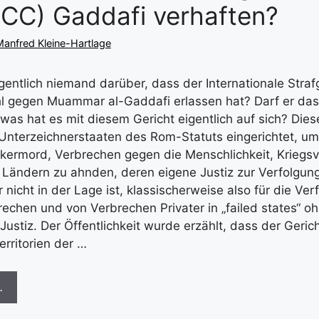
ICC) Gaddafi verhaften?
anfred Kleine-Hartlage
gentlich niemand darüber, dass der Internationale Straf
hl gegen Muammar al-Gaddafi erlassen hat? Darf er da
was hat es mit diesem Gericht eigentlich auf sich? Dies
Unterzeichnerstaaten des Rom-Statuts eingerichtet, u
kermord, Verbrechen gegen die Menschlichkeit, Kriegs
in Ländern zu ahnden, deren eigene Justiz zur Verfolgun
r nicht in der Lage ist, klassischerweise also für die Ve
echen und von Verbrechen Privater in „failed states“ o
Justiz. Der Öffentlichkeit wurde erzählt, dass der Gerich
erritorien der …
…