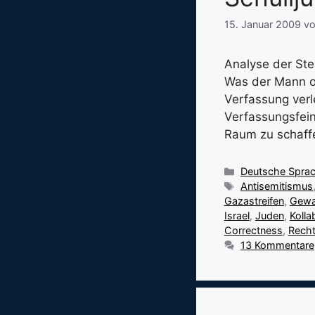
15. Januar 2009
v
Analyse der Ste
Was der Mann of
Verfassung verl
Verfassungsfein
Raum zu schaff
Kategorien
Deutsche Spra
Schlagwörter
Antisemitismus
Gazastreifen
,
Gewal
Israel
,
Juden
,
Kolla
Correctness
,
Rech
13 Kommentare