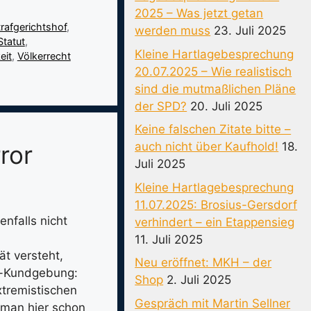
2025 – Was jetzt getan
trafgerichtshof
,
werden muss
23. Juli 2025
tatut
,
Kleine Hartlagebesprechung
eit
,
Völkerrecht
20.07.2025 – Wie realistisch
sind die mutmaßlichen Pläne
der SPD?
20. Juli 2025
Keine falschen Zitate bitte –
auch nicht über Kaufhold!
18.
ror
Juli 2025
Kleine Hartlagebesprechung
11.07.2025: Brosius-Gersdorf
nfalls nicht
verhindert – ein Etappensieg
11. Juli 2025
ät versteht,
Neu eröffnet: MKH – der
am-Kundgebung:
Shop
2. Juli 2025
xtremistischen
Gespräch mit Martin Sellner
 man hier schon