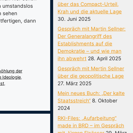
über das Compact-Urteil,
en umstandslos
Krah und die aktuelle Lage
ch sehen
30. Juni 2025
tfertigen, dann
Gespräch mit Martin Sellner:
Der Generalangriff des
Establishments auf die
Demokratie – und wie man
ihn abwehrt
28. April 2025
Gespräch mit Mertin Sellner
öhlung der
über die geopolitische Lage
e Ideologie
,
27. März 2025
st
,
Mein neues Buch: „Der kalte
Staatsstreich“
8. Oktober
2024
RKI-Files: „Aufarbeitung“
made in BRD – im Gespräch
mit Jürgen Elsässer
29. März