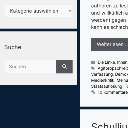
aufhören zu les
Karegorien
und willkürlich
werden) gegen s
kann es schlech
Weiterlesen 
Suche
Kategorien
Die Linke
,
Innenp
Suche
Schlagwörter
Agitpropschrei
nach:
Verfassung
,
Demok
Medienkritik
,
Meinu
Staatsauflösung
,
T
10 Kommentare
Schullj