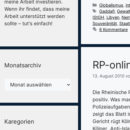
meine Arbeit investieren.
Kategorien
Globalismus
,
in
Wenn ihr findet, dass meine
Schlagwörter
Gaddafi
,
Gewal
Arbeit unterstützt werden
IStGH
,
Libyen
,
Nemo
sollte – tut's einfach!
Souveränität
,
Staat
6 Kommentare
RP-onli
Monatsarchiv
13. August 2010
v
Monatsarchiv
Die Rheinische 
positiv. Was ma
Polizeiaufgaben 
zeigt das Blatt
Karegorien
Gericht rügt Kö
Kölner „Anti-Is