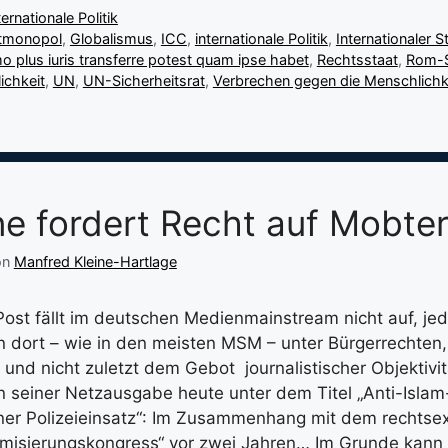
ternationale Politik
tmonopol
,
Globalismus
,
ICC
,
internationale Politik
,
Internationaler S
 plus iuris transferre potest quam ipse habet
,
Rechtsstaat
,
Rom-S
lichkeit
,
UN
,
UN-Sicherheitsrat
,
Verbrechen gegen die Menschlichk
ne fordert Recht auf Mobter
on
Manfred Kleine-Hartlage
Post fällt im deutschen Medienmainstream nicht auf, jede
n dort – wie in den meisten MSM – unter Bürgerrechten,
und nicht zuletzt dem Gebot journalistischer Objektivit
 in seiner Netzausgabe heute unter dem Titel „Anti-Isl
lner Polizeieinsatz“: Im Zusammenhang mit dem rechtse
lamisierungskongress“ vor zwei Jahren… Im Grunde kann