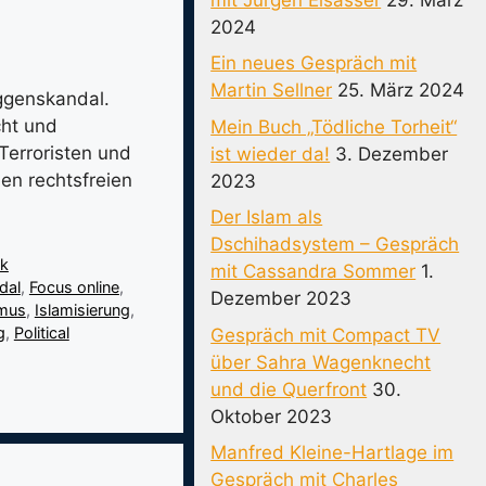
2024
Ein neues Gespräch mit
Martin Sellner
25. März 2024
ggenskandal.
cht und
Mein Buch „Tödliche Torheit“
Terroristen und
ist wieder da!
3. Dezember
en rechtsfreien
2023
Der Islam als
Dschihadsystem – Gespräch
ik
mit Cassandra Sommer
1.
dal
,
Focus online
,
Dezember 2023
smus
,
Islamisierung
,
g
,
Political
Gespräch mit Compact TV
über Sahra Wagenknecht
und die Querfront
30.
Oktober 2023
Manfred Kleine-Hartlage im
Gespräch mit Charles