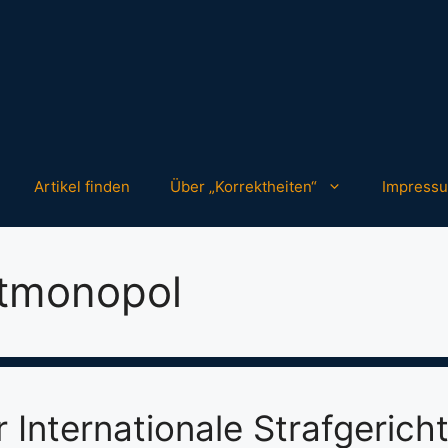
Artikel finden
Über „Korrektheiten“
Impress
tmonopol
r Internationale Strafgerich