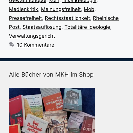
Gewaltmonopol
,
Köln
,
linke Ideologie
,
Medienkritik
,
Meinungsfreiheit
,
Mob
,
Pressefreiheit
,
Rechtsstaatlichkeit
,
Rheinische
Post
,
Staatsauflösung
,
Totalitäre Ideologie
,
Verwaltungsgericht
10 Kommentare
Alle Bücher von MKH im Shop