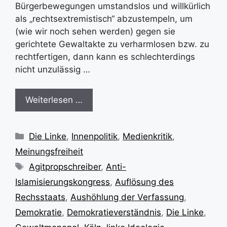
Bürgerbewegungen umstandslos und willkürlich
als „rechtsextremistisch“ abzustempeln, um
(wie wir noch sehen werden) gegen sie
gerichtete Gewaltakte zu verharmlosen bzw. zu
rechtfertigen, dann kann es schlechterdings
nicht unzulässig …
Weiterlesen …
Kategorien
Die Linke
,
Innenpolitik
,
Medienkritik
,
Meinungsfreiheit
Schlagwörter
Agitpropschreiber
,
Anti-
Islamisierungskongress
,
Auflösung des
Rechsstaats
,
Aushöhlung der Verfassung
,
Demokratie
,
Demokratieverständnis
,
Die Linke
,