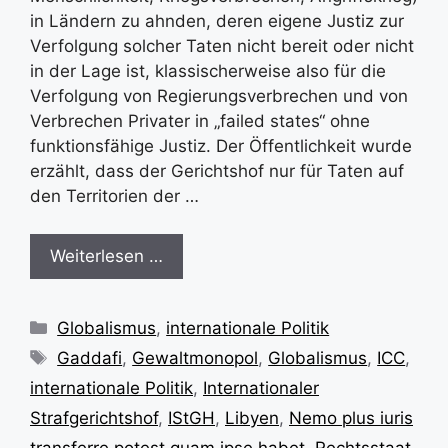
in Ländern zu ahnden, deren eigene Justiz zur
Verfolgung solcher Taten nicht bereit oder nicht
in der Lage ist, klassischerweise also für die
Verfolgung von Regierungsverbrechen und von
Verbrechen Privater in „failed states“ ohne
funktionsfähige Justiz. Der Öffentlichkeit wurde
erzählt, dass der Gerichtshof nur für Taten auf
den Territorien der …
Weiterlesen …
Kategorien
Globalismus
,
internationale Politik
Schlagwörter
Gaddafi
,
Gewaltmonopol
,
Globalismus
,
ICC
,
internationale Politik
,
Internationaler
Strafgerichtshof
,
IStGH
,
Libyen
,
Nemo plus iuris