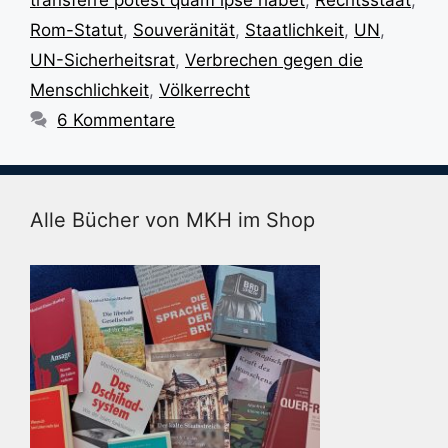
transferre potest quam ipse habet
,
Rechtsstaat
,
Rom-Statut
,
Souveränität
,
Staatlichkeit
,
UN
,
UN-Sicherheitsrat
,
Verbrechen gegen die
Menschlichkeit
,
Völkerrecht
6 Kommentare
Alle Bücher von MKH im Shop