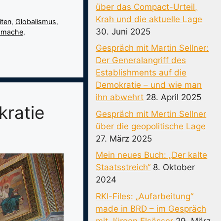
über das Compact-Urteil,
Krah und die aktuelle Lage
iten
,
Globalismus
,
30. Juni 2025
smache
,
Gespräch mit Martin Sellner:
Der Generalangriff des
Establishments auf die
Demokratie – und wie man
ihn abwehrt
28. April 2025
kratie
Gespräch mit Mertin Sellner
über die geopolitische Lage
27. März 2025
Mein neues Buch: „Der kalte
Staatsstreich“
8. Oktober
2024
RKI-Files: „Aufarbeitung“
made in BRD – im Gespräch
mit Jürgen Elsässer
29. März