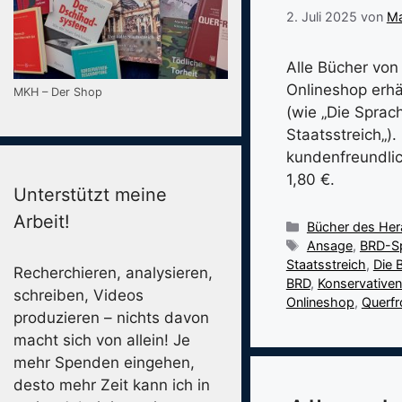
2. Juli 2025
von
Ma
Alle Bücher von
Onlineshop erhä
MKH – Der Shop
(wie „Die Sprac
Staatsstreich„)
kundenfreundlic
1,80 €.
Unterstützt meine
Arbeit!
Kategorien
Bücher des He
Schlagwörter
Ansage
,
BRD-S
Staatsstreich
,
Die 
Recherchieren, analysieren,
BRD
,
Konservative
schreiben, Videos
Onlineshop
,
Querfr
produzieren – nichts davon
macht sich von allein! Je
mehr Spenden eingehen,
desto mehr Zeit kann ich in