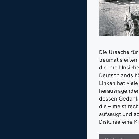
Die Ursache für
traumatisierten
die ihre Unsich
Deutschlands hä
Linken hat viel
herausragenden 
dessen Gedanken
die – meist rec
aufsaugt und so
Diskurse eine K