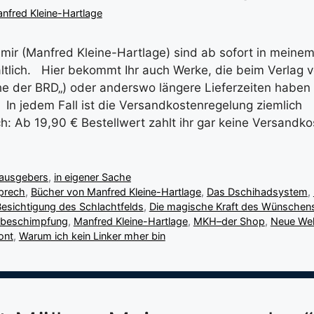
nfred Kleine-Hartlage
 mir (Manfred Kleine-Hartlage) sind ab sofort in meine
ltlich. Hier bekommt Ihr auch Werke, die beim Verlag ve
he der BRD„) oder anderswo längere Lieferzeiten haben 
. In jedem Fall ist die Versandkostenregelung ziemlich
h: Ab 19,90 € Bestellwert zahlt ihr gar keine Versandko
rausgebers
,
in eigener Sache
prech
,
Bücher von Manfred Kleine-Hartlage
,
Das Dschihadsystem
,
Besichtigung des Schlachtfelds
,
Die magische Kraft des Wünschen
nbeschimpfung
,
Manfred Kleine-Hartlage
,
MKH–der Shop
,
Neue Wel
ont
,
Warum ich kein Linker mher bin