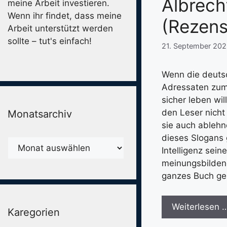
Albrech
meine Arbeit investieren.
Wenn ihr findet, dass meine
(Rezens
Arbeit unterstützt werden
sollte – tut's einfach!
21. September 20
Wenn die deutsc
Adressaten zum
sicher leben wil
den Leser nicht
Monatsarchiv
sie auch ablehn
dieses Slogans 
Monatsarchiv
Intelligenz sei
meinungsbildend
ganzes Buch g
Weiterlesen 
Karegorien