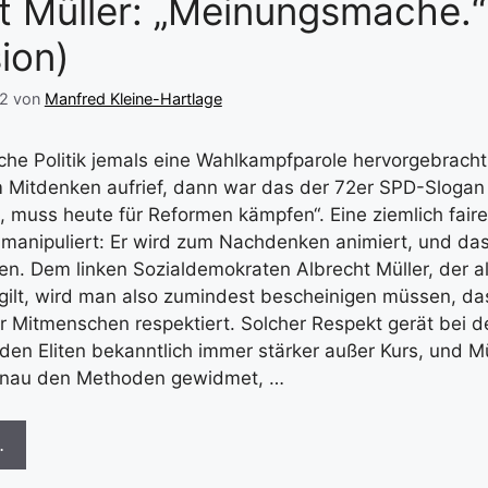
t Müller: „Meinungsmache.“
ion)
22
von
Manfred Kleine-Hartlage
he Politik jemals eine Wahlkampfparole hervorgebracht
 Mitdenken aufrief, dann war das der 72er SPD-Slogan
l, muss heute für Reformen kämpfen“. Eine ziemlich faire 
 manipuliert: Er wird zum Nachdenken animiert, und das
en. Dem linken Sozialdemokraten Albrecht Müller, der a
gilt, wird man also zumindest bescheinigen müssen, das
ner Mitmenschen respektiert. Solcher Respekt gerät bei d
en Eliten bekanntlich immer stärker außer Kurs, und Mü
enau den Methoden gewidmet, …
…