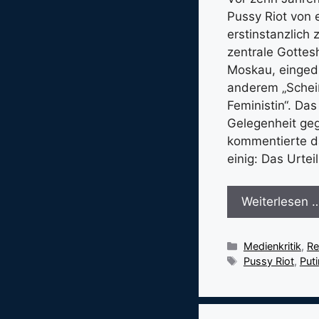
Pussy Riot von
erstinstanzlich 
zentrale Gottes
Moskau, eingedr
anderem „Scheiß
Feministin“. Da
Gelegenheit geg
kommentierte da
einig: Das Urtei
Weiterlesen 
Kategorien
Medienkritik
,
Re
Schlagwörter
Pussy Riot
,
Puti