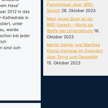
Fleischhauer über: BRD-
ösem Hass“
Sprech
28. Oktober 2023
ruar 2012 in das
r-Kathedrale in
Mein neues Buch ist da:
diert, unter
BRD-Sprech – Worte als
rau, werde
Waffe der Umerziehung
16.
 schon bei jeder
Oktober 2023
Ich
Martin Sellner und Manfred
 sind sich
Kleine-Hartlage im Gespräch
über Terror und Geopolitik
15. Oktober 2023