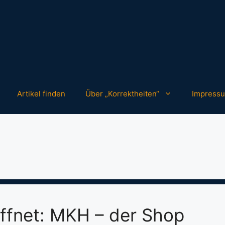
Artikel finden
Über „Korrektheiten“
Impress
ffnet: MKH – der Shop