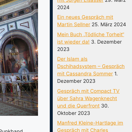
2024
Ein neues Gespräch mit
Martin Sellner
25. März 2024
Mein Buch „Tödliche Torheit“
ist wieder da!
3. Dezember
2023
Der Islam als
Dschihadsystem – Gespräch
mit Cassandra Sommer
1.
Dezember 2023
Gespräch mit Compact TV
über Sahra Wagenknecht
und die Querfront
30.
Oktober 2023
Manfred Kleine-Hartlage im
Gespräch mit Charles
-Punkband