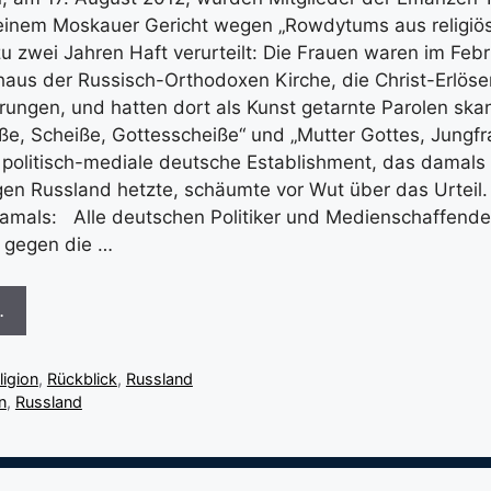
 einem Moskauer Gericht wegen „Rowdytums aus religi
zu zwei Jahren Haft verurteilt: Die Frauen waren im Feb
haus der Russisch-Orthodoxen Kirche, die Christ-Erlöse
ungen, und hatten dort als Kunst getarnte Parolen skan
e, Scheiße, Gottesscheiße“ und „Mutter Gottes, Jungf
s politisch-mediale deutsche Establishment, das damals
en Russland hetzte, schäumte vor Wut über das Urteil. 
mals: Alle deutschen Politiker und Medienschaffenden
l gegen die …
…
ligion
,
Rückblick
,
Russland
n
,
Russland