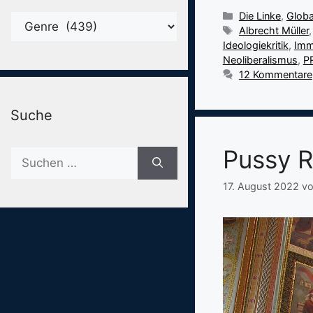
Kategorien
Die Linke
,
Globa
Karegorien
Schlagwörter
Albrecht Müller
Ideologiekritik
,
Imm
Neoliberalismus
,
P
12 Kommentare
Suche
Pussy R
Suche
nach:
17. August 2022
v