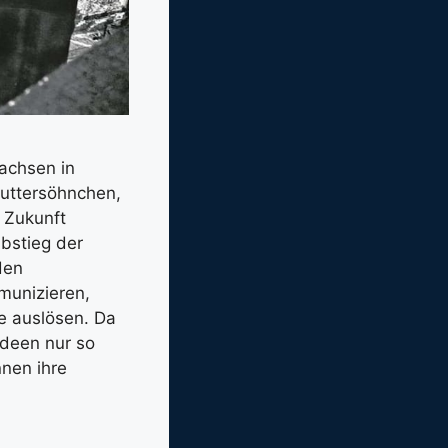
wachsen in
Muttersöhnchen,
 Zukunft
bstieg der
den
munizieren,
e auslösen. Da
Ideen nur so
nnen ihre