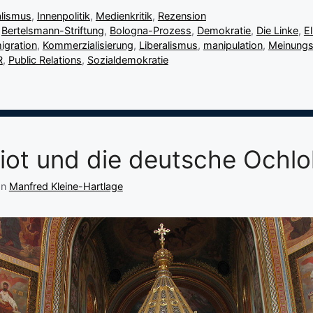
lismus
,
Innenpolitik
,
Medienkritik
,
Rezension
,
Bertelsmann-Striftung
,
Bologna-Prozess
,
Demokratie
,
Die Linke
,
El
igration
,
Kommerzialisierung
,
Liberalismus
,
manipulation
,
Meinung
R
,
Public Relations
,
Sozialdemokratie
iot und die deutsche Ochlo
on
Manfred Kleine-Hartlage