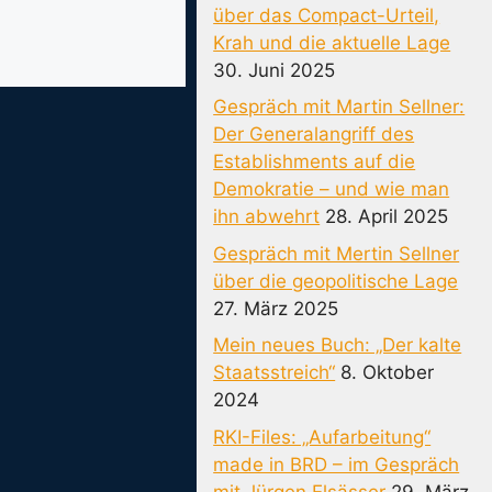
über das Compact-Urteil,
Krah und die aktuelle Lage
30. Juni 2025
Gespräch mit Martin Sellner:
Der Generalangriff des
Establishments auf die
Demokratie – und wie man
ihn abwehrt
28. April 2025
Gespräch mit Mertin Sellner
über die geopolitische Lage
27. März 2025
Mein neues Buch: „Der kalte
Staatsstreich“
8. Oktober
2024
RKI-Files: „Aufarbeitung“
made in BRD – im Gespräch
mit Jürgen Elsässer
29. März