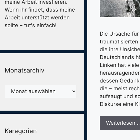
meine Arbeit investieren.
Wenn ihr findet, dass meine
Arbeit unterstützt werden
sollte – tut's einfach!
Die Ursache für
traumatisierten
die ihre Unsich
Deutschlands hä
Linken hat viel
Monatsarchiv
herausragenden 
dessen Gedanken
Monatsarchiv
die – meist rec
aufsaugt und so
Diskurse eine K
Weiterlesen 
Karegorien