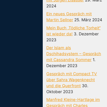
2024
Ein neues Gespräch mit
Martin Sellner
25. März 2024
Mein Buch „Tödliche Torheit“
ist wieder da!
3. Dezember
2023
Der Islam als
Dschihadsystem – Gespräch
mit Cassandra Sommer
1.
Dezember 2023
Gespräch mit Compact TV
über Sahra Wagenknecht
und die Querfront
30.
Oktober 2023
Manfred Kleine-Hartlage im
Gespräch mit Charles