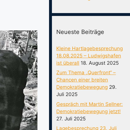
Neueste Beiträge
Kleine Hartlagebesprechung
18.08.2025 – Ludwigshafen
ist überall
18. August 2025
Zum Thema „Querfront“ –
Chancen einer breiten
Demokratiebewegung
29.
Juli 2025
Gespräch mit Martin Sellner:
Demokratiebewegung jetzt!
27. Juli 2025
Lagebesprechung 23. Juli