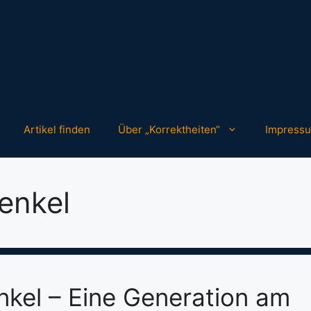
Artikel finden
Über „Korrektheiten“
Impress
enkel
nkel – Eine Generation am