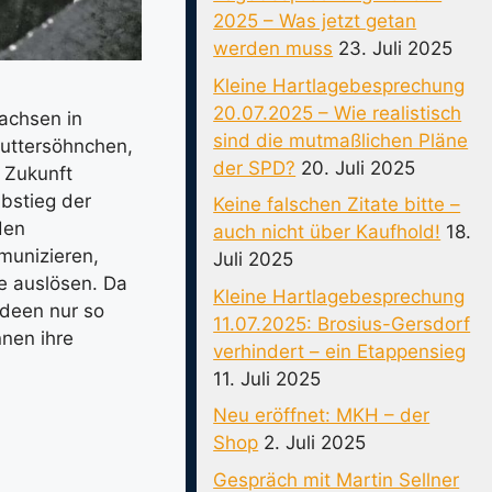
2025 – Was jetzt getan
werden muss
23. Juli 2025
Kleine Hartlagebesprechung
20.07.2025 – Wie realistisch
wachsen in
sind die mutmaßlichen Pläne
Muttersöhnchen,
der SPD?
20. Juli 2025
 Zukunft
bstieg der
Keine falschen Zitate bitte –
den
auch nicht über Kaufhold!
18.
munizieren,
Juli 2025
e auslösen. Da
Kleine Hartlagebesprechung
Ideen nur so
11.07.2025: Brosius-Gersdorf
nnen ihre
verhindert – ein Etappensieg
11. Juli 2025
Neu eröffnet: MKH – der
Shop
2. Juli 2025
Gespräch mit Martin Sellner