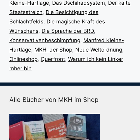
Kleine-Hartlage
,
Das Dschihadsystem
,
Der kalte
Staatsstreich
,
Die Besichtigung des
Schlachtfelds
,
Die magische Kraft des
Wünschens
,
Die Sprache der BRD
,
Konservativenbeschimpfung
,
Manfred Kleine-
Hartlage
,
MKH–der Shop
,
Neue Weltordnung
,
Onlineshop
,
Querfront
,
Warum ich kein Linker
mher bin
Alle Bücher von MKH im Shop