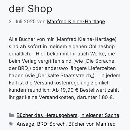
der Shop
2. Juli 2025
von
Manfred Kleine-Hartlage
Alle Bücher von mir (Manfred Kleine-Hartlage)
sind ab sofort in meinem eigenen Onlineshop
erhältlich. Hier bekommt Ihr auch Werke, die
beim Verlag vergriffen sind (wie „Die Sprache
der BRD„) oder anderswo längere Lieferzeiten
haben (wie „Der kalte Staatsstreich„). In jedem
Fall ist die Versandkostenregelung ziemlich
kundenfreundlich: Ab 19,90 € Bestellwert zahlt
ihr gar keine Versandkosten, darunter 1,80 €.
Kategorien
Bücher des Herausgebers
,
in eigener Sache
Schlagwörter
Ansage
,
BRD-Sprech
,
Bücher von Manfred