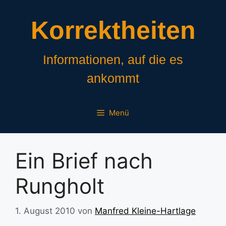
Zum
Inhalt
Korrektheiten
springen
Informationen, auf die es
ankommt
Menü
Ein Brief nach
Rungholt
1. August 2010
von
Manfred Kleine-Hartlage