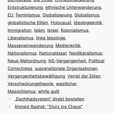
Entstrukturierung
,
ethnische Unterwanderung
,
EU
,
Feminismus
,
Globalisierung
,
Globalismus
,
globalistische Eliten
,
Holocaust
,
Ideologiekritik
,
Immigration
,
Islam
,
Israel
,
Kolonialismus
,
Liberalismus
,
linke Ideologie
,
Masseneinwanderung
,
Medienkritik
,
Nationalismus
,
Nationalstaat
,
Neoliberalismus
,
Neue Weltordnung
,
NS-Vergangenheit
,
Political
Correctness
,
supranationale Organisationen
,
Vergangenheitsbewältigung
,
Verrat der Eliten
,
Verschwörungstheorie
,
westlicher
Masochismus
,
white guilt
„Dschihadsystem“ direkt bestellen
Ahmed Rashid: "Sturz ins Chaos"