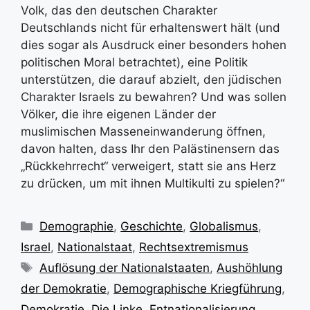
Volk, das den deutschen Charakter
Deutschlands nicht für erhaltenswert hält (und
dies sogar als Ausdruck einer besonders hohen
politischen Moral betrachtet), eine Politik
unterstützen, die darauf abzielt, den jüdischen
Charakter Israels zu bewahren? Und was sollen
Völker, die ihre eigenen Länder der
muslimischen Masseneinwanderung öffnen,
davon halten, dass Ihr den Palästinensern das
„Rückkehrrecht“ verweigert, statt sie ans Herz
zu drücken, um mit ihnen Multikulti zu spielen?“
Kategorien
Demographie
,
Geschichte
,
Globalismus
,
Israel
,
Nationalstaat
,
Rechtsextremismus
Schlagwörter
Auflösung der Nationalstaaten
,
Aushöhlung
der Demokratie
,
Demographische Kriegführung
,
Demokratie
,
Die Linke
,
Entnationalisierung
,