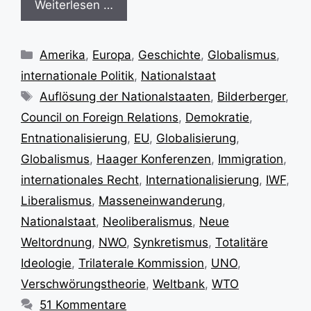
Weiterlesen …
Kategorien
Amerika
,
Europa
,
Geschichte
,
Globalismus
,
internationale Politik
,
Nationalstaat
Schlagwörter
Auflösung der Nationalstaaten
,
Bilderberger
,
Council on Foreign Relations
,
Demokratie
,
Entnationalisierung
,
EU
,
Globalisierung
,
Globalismus
,
Haager Konferenzen
,
Immigration
,
internationales Recht
,
Internationalisierung
,
IWF
,
Liberalismus
,
Masseneinwanderung
,
Nationalstaat
,
Neoliberalismus
,
Neue
Weltordnung
,
NWO
,
Synkretismus
,
Totalitäre
Ideologie
,
Trilaterale Kommission
,
UNO
,
Verschwörungstheorie
,
Weltbank
,
WTO
51 Kommentare