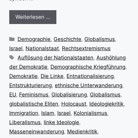
Weiterlesen …
Kategorien
Demographie
,
Geschichte
,
Globalismus
,
Israel
,
Nationalstaat
,
Rechtsextremismus
Schlagwörter
Auflösung der Nationalstaaten
,
Aushöhlung
der Demokratie
,
Demographische Kriegführung
,
Demokratie
,
Die Linke
,
Entnationalisierung
,
Entstrukturierung
,
ethnische Unterwanderung
,
EU
,
Feminismus
,
Globalisierung
,
Globalismus
,
globalistische Eliten
,
Holocaust
,
Ideologiekritik
,
Immigration
,
Islam
,
Israel
,
Kolonialismus
,
Liberalismus
,
linke Ideologie
,
Masseneinwanderung
,
Medienkritik
,