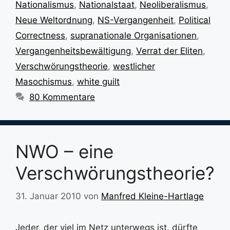
Nationalismus
,
Nationalstaat
,
Neoliberalismus
,
Neue Weltordnung
,
NS-Vergangenheit
,
Political
Correctness
,
supranationale Organisationen
,
Vergangenheitsbewältigung
,
Verrat der Eliten
,
Verschwörungstheorie
,
westlicher
Masochismus
,
white guilt
80 Kommentare
NWO – eine
Verschwörungstheorie?
31. Januar 2010
von
Manfred Kleine-Hartlage
Jeder, der viel im Netz unterwegs ist, dürfte