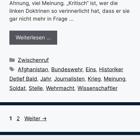
Ahnung, viel Meinung. „Kritisch“ ist, wer die
linken Doktrinen so verinnerlicht hat, dass er sie
gar nicht mehr in Frage …
Weiterlesen …
Kategorien
Zwischenruf
Schlagwörter
Afghanistan
,
Bundeswehr
,
Eins
,
Historiker
Detlef Bald
,
Jahr
,
Journalisten
,
Krieg
,
Meinung
,
Soldat
,
Stelle
,
Wehrmacht
,
Wissenschaftler
Seite
Seite
1
2
Weiter
→