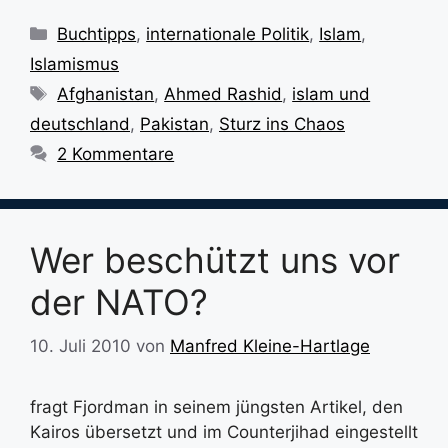
Kategorien
Buchtipps
,
internationale Politik
,
Islam
,
Islamismus
Schlagwörter
Afghanistan
,
Ahmed Rashid
,
islam und
deutschland
,
Pakistan
,
Sturz ins Chaos
2 Kommentare
Wer beschützt uns vor
der NATO?
10. Juli 2010
von
Manfred Kleine-Hartlage
fragt Fjordman in seinem jüngsten Artikel, den
Kairos übersetzt und im Counterjihad eingestellt