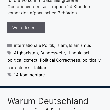
für die Vorschrift, dass alle größeren
Operationen der Isaf-Truppen 24 Stunden
vorher den afghanischen Behörden …
Weiterlesen …
Kategorien
internationale Politik
,
Islam
,
Islamismus
Schlagwörter
Afghanistan
,
Bundeswehr
,
Hindukusch
,
political correct
,
Political Correctness
,
politically
correctness
,
Taliban
14 Kommentare
Warum Deutschland