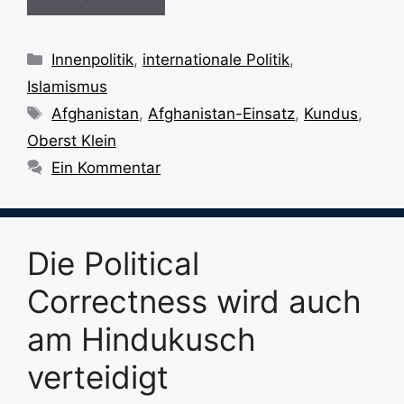
Kategorien
Innenpolitik
,
internationale Politik
,
Islamismus
Schlagwörter
Afghanistan
,
Afghanistan-Einsatz
,
Kundus
,
Oberst Klein
Ein Kommentar
Die Political
Correctness wird auch
am Hindukusch
verteidigt