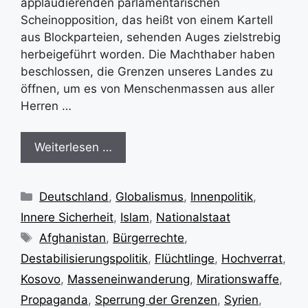
applaudierenden parlamentarischen
Scheinopposition, das heißt von einem Kartell
aus Blockparteien, sehenden Auges zielstrebig
herbeigeführt worden. Die Machthaber haben
beschlossen, die Grenzen unseres Landes zu
öffnen, um es von Menschenmassen aus aller
Herren …
Weiterlesen …
Kategorien
Deutschland
,
Globalismus
,
Innenpolitik
,
Innere Sicherheit
,
Islam
,
Nationalstaat
Schlagwörter
Afghanistan
,
Bürgerrechte
,
Destabilisierungspolitik
,
Flüchtlinge
,
Hochverrat
,
Kosovo
,
Masseneinwanderung
,
Mirationswaffe
,
Propaganda
,
Sperrung der Grenzen
,
Syrien
,