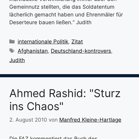
Gemeinnutz stellten, die das Soldatentum
lächerlich gemacht haben und Ehrenmäler für
Deserteure bauen ließen.“ Judith
Kategorien
internationale Politik
,
Zitat
Schlagwörter
Afghanistan
,
Deutschland-kontrovers
,
Judith
Ahmed Rashid: "Sturz
ins Chaos"
2. August 2010
von
Manfred Kleine-Hartlage
Die FAZ kommentiert das Buch des