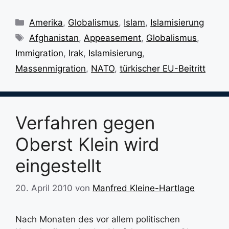
Kategorien
Amerika
,
Globalismus
,
Islam
,
Islamisierung
Schlagwörter
Afghanistan
,
Appeasement
,
Globalismus
,
Immigration
,
Irak
,
Islamisierung
,
Massenmigration
,
NATO
,
türkischer EU-Beitritt
Verfahren gegen
Oberst Klein wird
eingestellt
20. April 2010
von
Manfred Kleine-Hartlage
Nach Monaten des vor allem politischen