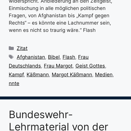
widerspricht. Anbiederung an den Zeitgeist,
Einmischung in alle möglichen politischen
Fragen, von Afghanistan bis „Kampf gegen
Rechts“ – es könnte eine Lachnummer sein,
wenn es nicht so traurig wäre.“ Flash
Kategorien
Zitat
Schlagwörter
Afghanistan
,
Bibel
,
Flash
,
Frau
Deutschlands
,
Frau Margot
,
Geist Gottes
,
Kampf
,
Käßmann
,
Margot Käßmann
,
Medien
,
nnte
Bundeswehr-
Lehrmaterial von der