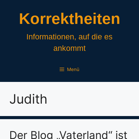
Zum
Inhalt
Korrektheiten
springen
Informationen, auf die es
ankommt
Menü
Judith
Der Blog „Vaterland“ ist