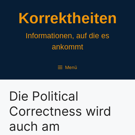
Zum
Inhalt
Korrektheiten
springen
Informationen, auf die es
ankommt
Menü
Die Political
Correctness wird
auch am