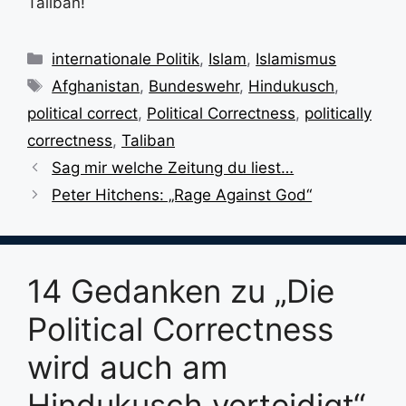
Taliban!
Kategorien
internationale Politik
,
Islam
,
Islamismus
Schlagwörter
Afghanistan
,
Bundeswehr
,
Hindukusch
,
political correct
,
Political Correctness
,
politically
correctness
,
Taliban
Sag mir welche Zeitung du liest…
Peter Hitchens: „Rage Against God“
14 Gedanken zu „Die
Political Correctness
wird auch am
Hindukusch verteidigt“