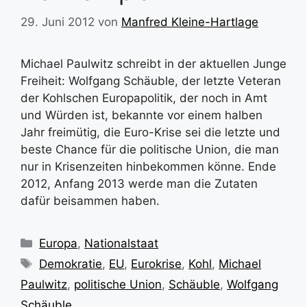
29. Juni 2012
von
Manfred Kleine-Hartlage
Michael Paulwitz schreibt in der aktuellen Junge
Freiheit: Wolfgang Schäuble, der letzte Veteran
der Kohlschen Europapolitik, der noch in Amt
und Würden ist, bekannte vor einem halben
Jahr freimütig, die Euro-Krise sei die letzte und
beste Chance für die politische Union, die man
nur in Krisenzeiten hinbekommen könne. Ende
2012, Anfang 2013 werde man die Zutaten
dafür beisammen haben.
Kategorien
Europa
,
Nationalstaat
Schlagwörter
Demokratie
,
EU
,
Eurokrise
,
Kohl
,
Michael
Paulwitz
,
politische Union
,
Schäuble
,
Wolfgang
Schäuble