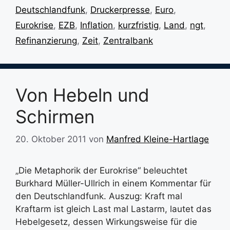
Deutschlandfunk
,
Druckerpresse
,
Euro
,
Eurokrise
,
EZB
,
Inflation
,
kurzfristig
,
Land
,
ngt
,
Refinanzierung
,
Zeit
,
Zentralbank
Von Hebeln und
Schirmen
20. Oktober 2011
von
Manfred Kleine-Hartlage
„Die Metaphorik der Eurokrise“ beleuchtet
Burkhard Müller-Ullrich in einem Kommentar für
den Deutschlandfunk. Auszug: Kraft mal
Kraftarm ist gleich Last mal Lastarm, lautet das
Hebelgesetz, dessen Wirkungsweise für die