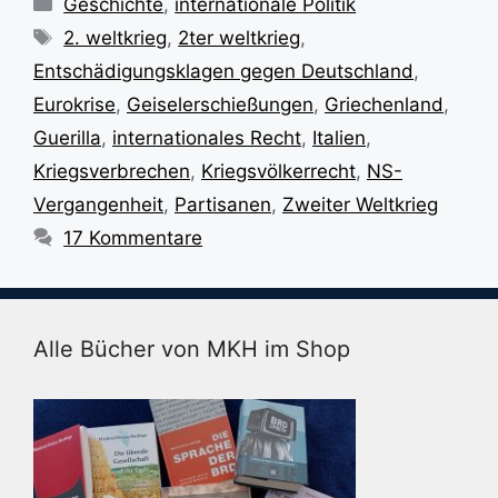
Geschichte
,
internationale Politik
Schlagwörter
2. weltkrieg
,
2ter weltkrieg
,
Entschädigungsklagen gegen Deutschland
,
Eurokrise
,
Geiselerschießungen
,
Griechenland
,
Guerilla
,
internationales Recht
,
Italien
,
Kriegsverbrechen
,
Kriegsvölkerrecht
,
NS-
Vergangenheit
,
Partisanen
,
Zweiter Weltkrieg
17 Kommentare
Alle Bücher von MKH im Shop