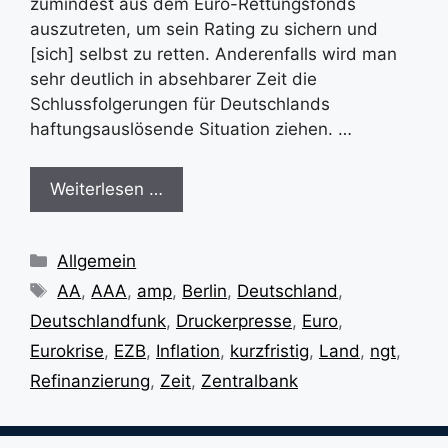
zumindest aus dem Euro-Rettungsfonds
auszutreten, um sein Rating zu sichern und
[sich] selbst zu retten. Anderenfalls wird man
sehr deutlich in absehbarer Zeit die
Schlussfolgerungen für Deutschlands
haftungsauslösende Situation ziehen. …
Weiterlesen …
Kategorien
Allgemein
Schlagwörter
AA
,
AAA
,
amp
,
Berlin
,
Deutschland
,
Deutschlandfunk
,
Druckerpresse
,
Euro
,
Eurokrise
,
EZB
,
Inflation
,
kurzfristig
,
Land
,
ngt
,
Refinanzierung
,
Zeit
,
Zentralbank