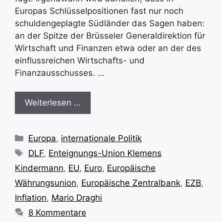
Europas Schlüsselpositionen fast nur noch
schuldengeplagte Südländer das Sagen haben:
an der Spitze der Brüsseler Generaldirektion für
Wirtschaft und Finanzen etwa oder an der des
einflussreichen Wirtschafts- und
Finanzausschusses. …
Weiterlesen …
Kategorien
Europa
,
internationale Politik
Schlagwörter
DLF
,
Enteignungs-Union Klemens
Kindermann
,
EU
,
Euro
,
Europäische
Währungsunion
,
Europäische Zentralbank
,
EZB
,
Inflation
,
Mario Draghi
8 Kommentare