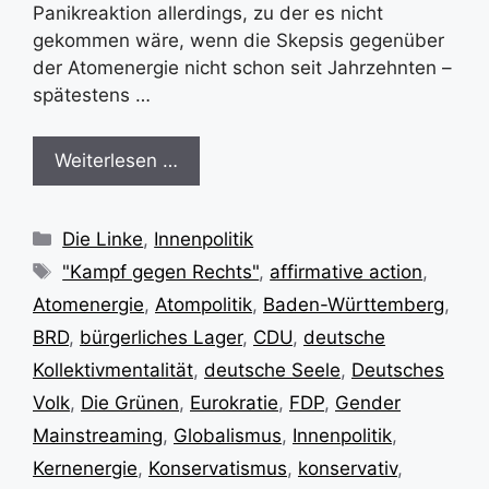
Panikreaktion allerdings, zu der es nicht
gekommen wäre, wenn die Skepsis gegenüber
der Atomenergie nicht schon seit Jahrzehnten –
spätestens …
Weiterlesen …
Kategorien
Die Linke
,
Innenpolitik
Schlagwörter
"Kampf gegen Rechts"
,
affirmative action
,
Atomenergie
,
Atompolitik
,
Baden-Württemberg
,
BRD
,
bürgerliches Lager
,
CDU
,
deutsche
Kollektivmentalität
,
deutsche Seele
,
Deutsches
Volk
,
Die Grünen
,
Eurokratie
,
FDP
,
Gender
Mainstreaming
,
Globalismus
,
Innenpolitik
,
Kernenergie
,
Konservatismus
,
konservativ
,