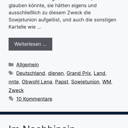
glauben könnte, sie hätten eigens und
ausschließlich zu diesem Zweck die
Sowjetunion aufgelöst, und auch die sonstigen
Kartelle wie …
Weiterlesen …
Kategorien
Allgemein
Schlagwörter
Deutschland
,
dienen
,
Grand Prix
,
Land
,
nnte
,
Obwohl Lena
,
Papst
,
Sowjetunion
,
WM
,
Zweck
10 Kommentare