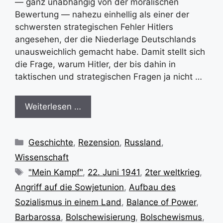
— ganz unabhängig von der moralischen
Bewertung — nahezu einhellig als einer der
schwersten strategischen Fehler Hitlers
angesehen, der die Niederlage Deutschlands
unausweichlich gemacht habe. Damit stellt sich
die Frage, warum Hitler, der bis dahin in
taktischen und strategischen Fragen ja nicht …
Weiterlesen …
Kategorien
Geschichte
,
Rezension
,
Russland
,
Wissenschaft
Schlagwörter
"Mein Kampf"
,
22. Juni 1941
,
2ter weltkrieg
,
Angriff auf die Sowjetunion
,
Aufbau des
Sozialismus in einem Land
,
Balance of Power
,
Barbarossa
,
Bolschewisierung
,
Bolschewismus
,