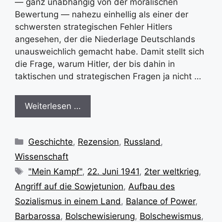
— ganz unabhängig von der moralischen
Bewertung — nahezu einhellig als einer der
schwersten strategischen Fehler Hitlers
angesehen, der die Niederlage Deutschlands
unausweichlich gemacht habe. Damit stellt sich
die Frage, warum Hitler, der bis dahin in
taktischen und strategischen Fragen ja nicht …
Weiterlesen …
Kategorien
Geschichte
,
Rezension
,
Russland
,
Wissenschaft
Schlagwörter
"Mein Kampf"
,
22. Juni 1941
,
2ter weltkrieg
,
Angriff auf die Sowjetunion
,
Aufbau des
Sozialismus in einem Land
,
Balance of Power
,
Barbarossa
,
Bolschewisierung
,
Bolschewismus
,