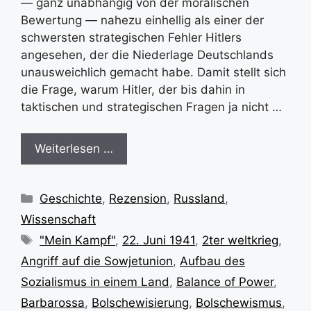
— ganz unabhängig von der moralischen
Bewertung — nahezu einhellig als einer der
schwersten strategischen Fehler Hitlers
angesehen, der die Niederlage Deutschlands
unausweichlich gemacht habe. Damit stellt sich
die Frage, warum Hitler, der bis dahin in
taktischen und strategischen Fragen ja nicht …
Weiterlesen …
Kategorien
Geschichte
,
Rezension
,
Russland
,
Wissenschaft
Schlagwörter
"Mein Kampf"
,
22. Juni 1941
,
2ter weltkrieg
,
Angriff auf die Sowjetunion
,
Aufbau des
Sozialismus in einem Land
,
Balance of Power
,
Barbarossa
,
Bolschewisierung
,
Bolschewismus
,