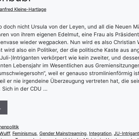
nfred Kleine-Hartlage
o doch nicht Ursula von der Leyen, und all die Neuen M
ren von ihrem eigenen Edelmut, eine Frau als Präsident
envase wieder wegpacken. Nun wird es also Christian W
wird also ein Politiker, der die politische Kaste aus a
uli-)Intriganten verkörpert wie kein zweiter, und dessen
nten Lebensjahr im Wesentlichen aus Gremiensitzungen
umschwiegersohn“, weil er genauso stromlinienförmig ist
il er nie irgendeine Überzeugung vertreten hat, die sei
. Sich in der CDU …
…
nenpolitik
Wulff
,
Feminismus
,
Gender Mainstreaming
,
Integration
,
JU-Intrigant