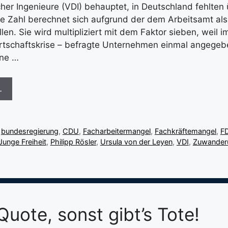
er Ingenieure (VDI) behauptet, in Deutschland fehlten
se Zahl berechnet sich aufgrund der dem Arbeitsamt al
en. Sie wird multipliziert mit dem Faktor sieben, weil 
irtschaftskrise – befragte Unternehmen einmal angegeb
ene …
…
,
bundesregierung
,
CDU
,
Facharbeitermangel
,
Fachkräftemangel
,
F
Junge Freiheit
,
Philipp Rösler
,
Ursula von der Leyen
,
VDI
,
Zuwander
Quote, sonst gibt’s Tote!