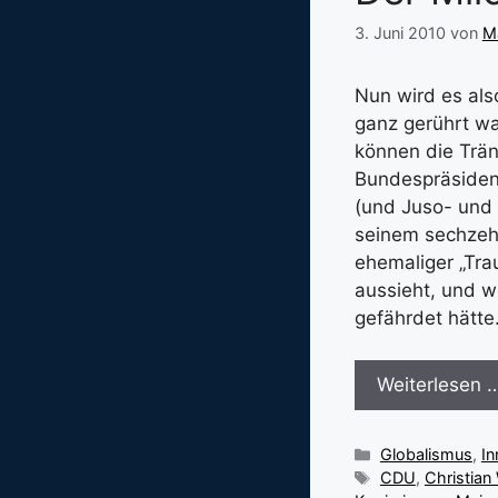
3. Juni 2010
von
Ma
Nun wird es als
ganz gerührt wa
können die Trän
Bundespräsident 
(und Juso- und J
seinem sechzeh
ehemaliger „Tra
aussieht, und we
gefährdet hätte
Weiterlesen 
Kategorien
Globalismus
,
In
Schlagwörter
CDU
,
Christian 