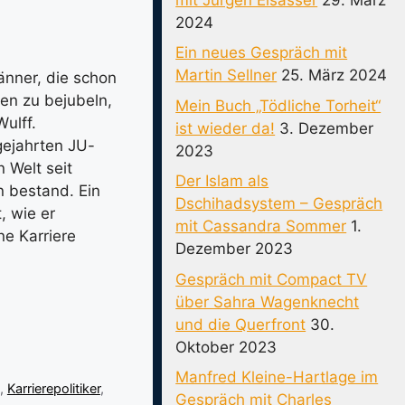
2024
Ein neues Gespräch mit
Martin Sellner
25. März 2024
änner, die schon
en zu bejubeln,
Mein Buch „Tödliche Torheit“
ulff.
ist wieder da!
3. Dezember
ngejahrten JU-
2023
 Welt seit
Der Islam als
 bestand. Ein
Dschihadsystem – Gespräch
, wie er
mit Cassandra Sommer
1.
ne Karriere
Dezember 2023
Gespräch mit Compact TV
über Sahra Wagenknecht
und die Querfront
30.
Oktober 2023
Manfred Kleine-Hartlage im
,
Karrierepolitiker
,
Gespräch mit Charles