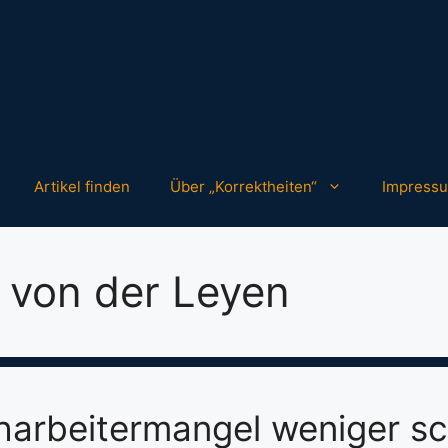
Artikel finden
Über „Korrektheiten“
Impress
 von der Leyen
harbeitermangel weniger s