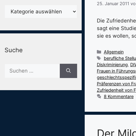
25. Januar 2011
v
Karegorien
Die Zufriedenhe
sagt eine Studi
sie es wollen, s
Suche
Kategorien
Allgemein
Schlagwörter
berufliche Stel
Diskriminierung
,
DI
Suche
Frauen in Führungs
nach:
geschlechtsspezifi
Präferenzen von F
Zufriedenheit von 
8 Kommentare
Der Mil