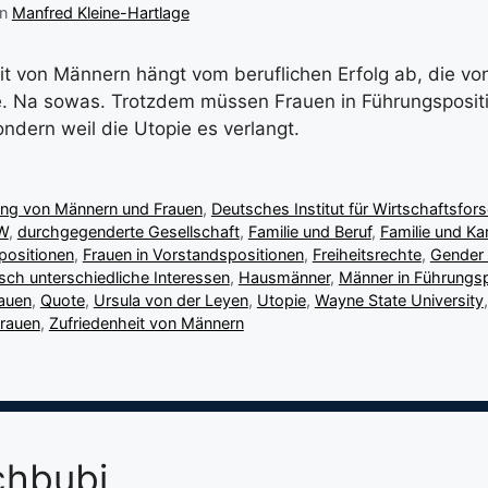
on
Manfred Kleine-Hartlage
it von Männern hängt vom beruflichen Erfolg ab, die von
e. Na sowas. Trotzdem müssen Frauen in Führungspositi
ondern weil die Utopie es verlangt.
lung von Männern und Frauen
,
Deutsches Institut für Wirtschaftsfor
W
,
durchgegenderte Gesellschaft
,
Familie und Beruf
,
Familie und Kar
positionen
,
Frauen in Vorstandspositionen
,
Freiheitsrechte
,
Gender 
sch unterschiedliche Interessen
,
Hausmänner
,
Männer in Führungsp
rauen
,
Quote
,
Ursula von der Leyen
,
Utopie
,
Wayne State University
Frauen
,
Zufriedenheit von Männern
chbubi