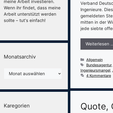
meine Arbeit investieren.
Verband Deutsch
Wenn ihr findet, dass meine
Ingenieure. Die
Arbeit unterstützt werden
gemeldeten Stell
sollte – tut's einfach!
mitten in der W
jede siebte off
Weiterlesen 
Monatsarchiv
Kategorien
Allgemein
Schlagwörter
Bundesagentur
Ingenieursmangel
,
Monatsarchiv
4 Kommentare
Quote, 
Karegorien