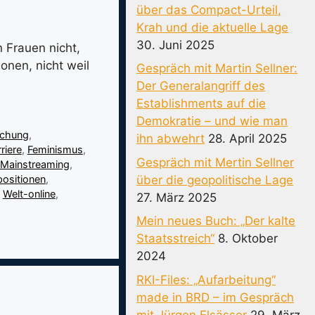
über das Compact-Urteil,
Krah und die aktuelle Lage
30. Juni 2025
 Frauen nicht,
onen, nicht weil
Gespräch mit Martin Sellner:
Der Generalangriff des
Establishments auf die
Demokratie – und wie man
schung
,
ihn abwehrt
28. April 2025
riere
,
Feminismus
,
Gespräch mit Mertin Sellner
Mainstreaming
,
über die geopolitische Lage
ositionen
,
,
Welt-online
,
27. März 2025
Mein neues Buch: „Der kalte
Staatsstreich“
8. Oktober
2024
RKI-Files: „Aufarbeitung“
made in BRD – im Gespräch
mit Jürgen Elsässer
29. März