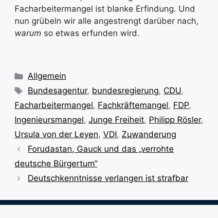
Facharbeitermangel ist blanke Erfindung. Und
nun grübeln wir alle angestrengt darüber nach,
warum
so etwas erfunden wird.
Kategorien
Allgemein
Schlagwörter
Bundesagentur
,
bundesregierung
,
CDU
,
Facharbeitermangel
,
Fachkräftemangel
,
FDP
,
Ingenieursmangel
,
Junge Freiheit
,
Philipp Rösler
,
Ursula von der Leyen
,
VDI
,
Zuwanderung
Forudastan, Gauck und das „verrohte
deutsche Bürgertum“
Deutschkenntnisse verlangen ist strafbar