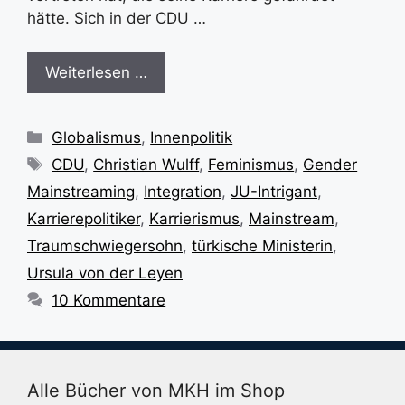
hätte. Sich in der CDU …
Weiterlesen …
Kategorien
Globalismus
,
Innenpolitik
Schlagwörter
CDU
,
Christian Wulff
,
Feminismus
,
Gender
Mainstreaming
,
Integration
,
JU-Intrigant
,
Karrierepolitiker
,
Karrierismus
,
Mainstream
,
Traumschwiegersohn
,
türkische Ministerin
,
Ursula von der Leyen
10 Kommentare
Alle Bücher von MKH im Shop