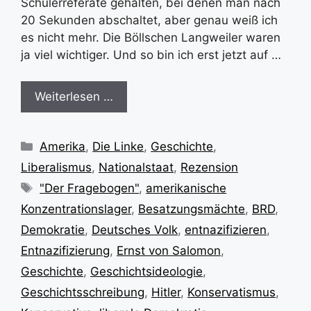
Schülerreferate gehalten, bei denen man nach
20 Sekunden abschaltet, aber genau weiß ich
es nicht mehr. Die Böllschen Langweiler waren
ja viel wichtiger. Und so bin ich erst jetzt auf …
Weiterlesen …
Kategorien
Amerika
,
Die Linke
,
Geschichte
,
Liberalismus
,
Nationalstaat
,
Rezension
Schlagwörter
"Der Fragebogen"
,
amerikanische
Konzentrationslager
,
Besatzungsmächte
,
BRD
,
Demokratie
,
Deutsches Volk
,
entnazifizieren
,
Entnazifizierung
,
Ernst von Salomon
,
Geschichte
,
Geschichtsideologie
,
Geschichtsschreibung
,
Hitler
,
Konservatismus
,